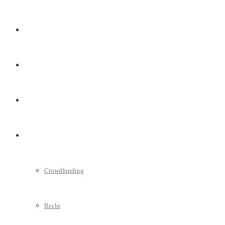
Marketing
Interviews
Videos
Weitere
Crowdfunding
Recht