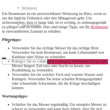
Werbespots
Ein Brotmesser ist ein unverzichtbares Werkzeug im Büro, wenn es
um das tägliche Frühstück oder den Mittagessen geht. Um
sicherzustellen, dass es lange hält, ist es wichtig, es ordnungsgemäß
Sonderthemen
zu pflegen und zu warten. Hier sind einige Tipps, um Ihr
Brotmesser
in einwandfreiem Zustand zu erhalten.
Pflegetipps:
Geschäftskonto eröffnen
Verwenden Sie das richtige Messer für das richtige Brot:
Verwenden Sie kein Brotmesser, um harte Lebensmittel wie
Kürbisse oder Nüsse zu schneiden.
Reinigen Sie es sofort nach Gebrauch: Vermeiden Sie es, das
Messer längere Zeit nass oder feucht zu lassen, um
Rostbildung zu vermeiden.
Verwenden Sie ein weiches Tuch und warmes Wasser zum
Reinigen: Verwenden Sie keine scharfen Reinigungsmittel
oder scheuernde Schwämme, die die Klinge beschädigen
können.
Wartungstipps:
Schärfen Sie das Messer regelmäßig: Ein stumpfes Messer ist
schwer zu verwenden und kann dazu führen, dass Sie sich