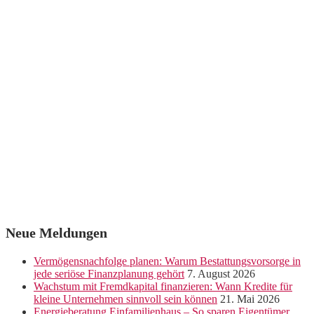
Neue Meldungen
Vermögensnachfolge planen: Warum Bestattungsvorsorge in
jede seriöse Finanzplanung gehört
7. August 2026
Wachstum mit Fremdkapital finanzieren: Wann Kredite für
kleine Unternehmen sinnvoll sein können
21. Mai 2026
Energieberatung Einfamilienhaus – So sparen Eigentümer