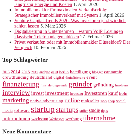
langfristig Energie und Kosten
1. April 2026
Immobilienmakler für maximalen Verkaufserfolg:
Strategischer Immobilienverkauf mit System
1. April 2026
Venture Capital Trends 2026: Was Investoren jetzt wirklich
zählen lassen
5. März 2026
Digitalisierung in Unternehmen – warum VoIP-Lösungen
klassische Telefonanlagen ablösen
27. Februar 2026
Privat verkaufen oder mit Immobilienmakler Düsseldorf? Der
Vergleich
10. Februar 2026
Top Schlagwörter
app
2014
beteiligung
capnamic
2013
2015
analyse
berlin
blogger
2017
crowdfunding
deutschland
event
digital
digitalisierung
gründer
finanzierung
gründung
finanzierungsrunde
insolvenz
interview
invest
investment
Investoren
kauf
köln
Investor
marketing
online
rankseller
native advertising
seo
social
shop
startup
startups
studie
software
media
ströer
tipps
übernahme
unternehmen
werbung
wachstum
Werbespot
Neue Kommentare