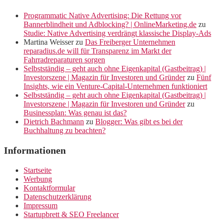
Programmatic Native Advertising: Die Rettung vor
Bannerblindheit und Adblocking? | OnlineMarketing.de
zu
Studie: Native Advertising verdrängt klassische Display-Ads
Martina Weisser
zu
Das Freiberger Unternehmen
reparadius.de will für Transparenz im Markt der
Fahrradreparaturen sorgen
Selbstständig – geht auch ohne Eigenkapital (Gastbeitrag) |
Investorszene | Magazin für Investoren und Gründer
zu
Fünf
Insights, wie ein Venture-Capital-Unternehmen funktioniert
Selbstständig – geht auch ohne Eigenkapital (Gastbeitrag) |
Investorszene | Magazin für Investoren und Gründer
zu
Businessplan: Was genau ist das?
Dietrich Bachmann
zu
Blogger: Was gibt es bei der
Buchhaltung zu beachten?
Informationen
Startseite
Werbung
Kontaktformular
Datenschutzerklärung
Impressum
Startupbrett & SEO Freelancer