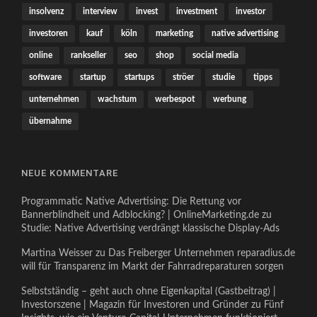
insolvenz
interview
invest
investment
investor
investoren
kauf
köln
marketing
native advertising
online
rankseller
seo
shop
social media
software
startup
startups
ströer
studie
tipps
unternehmen
wachstum
werbespot
werbung
übernahme
NEUE KOMMENTARE
Programmatic Native Advertising: Die Rettung vor
Bannerblindheit und Adblocking? | OnlineMarketing.de
zu
Studie: Native Advertising verdrängt klassische Display-Ads
Martina Weisser
zu
Das Freiberger Unternehmen reparadius.de
will für Transparenz im Markt der Fahrradreparaturen sorgen
Selbstständig – geht auch ohne Eigenkapital (Gastbeitrag) |
Investorszene | Magazin für Investoren und Gründer
zu
Fünf