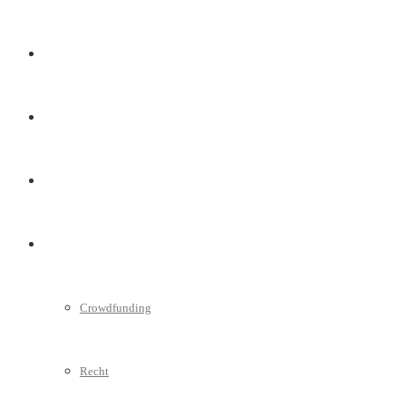
Marketing
Interviews
Videos
Weitere
Crowdfunding
Recht