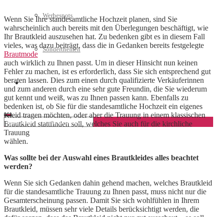
Werbespots
Wenn Sie Ihre standesamtliche Hochzeit planen, sind Sie
wahrscheinlich auch bereits mit den Überlegungen beschäftigt, wie
Ihr Brautkleid auszusehen hat. Zu bedenken gibt es in diesem Fall
vieles, was dazu beiträgt, dass die in Gedanken bereits festgelegte
Sonderthemen
Brautmode
auch wirklich zu Ihnen passt. Um in dieser Hinsicht nun keinen
Fehler zu machen, ist es erforderlich, dass Sie sich entsprechend gut
beraten lassen. Dies zum einen durch qualifizierte Verkäuferinnen
Geschäftskonto eröffnen
und zum anderen durch eine sehr gute Freundin, die Sie wiederum
gut kennt und weiß, was zu Ihnen passen kann. Ebenfalls zu
bedenken ist, ob Sie für die standesamtliche Hochzeit ein eigenes
Kleid tragen möchten, oder aber die Trauung in einem klassischen
Brautkleid stattfinden soll, welches Sie auch für die kirchliche
Trauung
wählen.
Was sollte bei der Auswahl eines Brautkleides alles beachtet
werden?
Wenn Sie sich Gedanken dahin gehend machen, welches Brautkleid
für die standesamtliche Trauung zu Ihnen passt, muss nicht nur die
Gesamterscheinung passen. Damit Sie sich wohlfühlen in Ihrem
Brautkleid, müssen sehr viele Details berücksichtigt werden, die