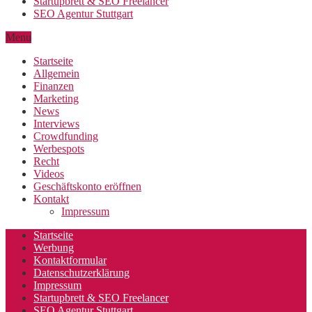
Startupbrett & SEO Freelancer
SEO Agentur Stuttgart
Menu
Startseite
Allgemein
Finanzen
Marketing
News
Interviews
Crowdfunding
Werbespots
Recht
Videos
Geschäftskonto eröffnen
Kontakt
Impressum
Startseite
Werbung
Kontaktformular
Datenschutzerklärung
Impressum
Startupbrett & SEO Freelancer
SEO Agentur Stuttgart