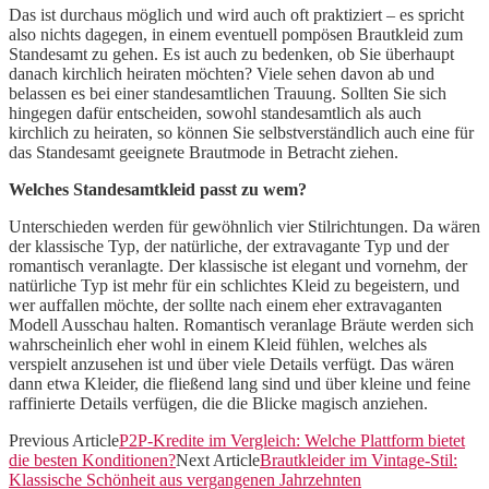
Das ist durchaus möglich und wird auch oft praktiziert – es spricht
also nichts dagegen, in einem eventuell pompösen Brautkleid zum
Standesamt zu gehen. Es ist auch zu bedenken, ob Sie überhaupt
danach kirchlich heiraten möchten? Viele sehen davon ab und
belassen es bei einer standesamtlichen Trauung. Sollten Sie sich
hingegen dafür entscheiden, sowohl standesamtlich als auch
kirchlich zu heiraten, so können Sie selbstverständlich auch eine für
das Standesamt geeignete Brautmode in Betracht ziehen.
Welches Standesamtkleid passt zu wem?
Unterschieden werden für gewöhnlich vier Stilrichtungen. Da wären
der klassische Typ, der natürliche, der extravagante Typ und der
romantisch veranlagte. Der klassische ist elegant und vornehm, der
natürliche Typ ist mehr für ein schlichtes Kleid zu begeistern, und
wer auffallen möchte, der sollte nach einem eher extravaganten
Modell Ausschau halten. Romantisch veranlage Bräute werden sich
wahrscheinlich eher wohl in einem Kleid fühlen, welches als
verspielt anzusehen ist und über viele Details verfügt. Das wären
dann etwa Kleider, die fließend lang sind und über kleine und feine
raffinierte Details verfügen, die die Blicke magisch anziehen.
Previous Article
P2P-Kredite im Vergleich: Welche Plattform bietet
die besten Konditionen?
Next Article
Brautkleider im Vintage-Stil:
Klassische Schönheit aus vergangenen Jahrzehnten