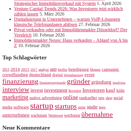
Strategischer Immobilienverkauf mit System
1. April 2026
Venture Capital Trends 2026: Was Investoren jetzt wirklich
zählen lassen
5. März 2026
Digitalisierung in Unternehmen – warum VoIP-Lösungen
klassische Telefonanlagen ablösen
27. Februar 2026
Privat verkaufen oder mit Immobilienmakler Düsseldorf? Der
Vergleich
10. Februar 2026
Immobilienmakler Neuss: Haus verkaufen – Ablauf von A bis
Z
10. Februar 2026
Top Schlagwörter
app
2014
beteiligung
capnamic
2013
2015
analyse
berlin
blogger
2017
crowdfunding
deutschland
event
digital
digitalisierung
gründer
finanzierung
gründung
finanzierungsrunde
insolvenz
interview
invest
investment
Investoren
kauf
köln
Investor
marketing
online
rankseller
native advertising
seo
social
shop
startup
startups
studie
software
media
ströer
tipps
übernahme
unternehmen
werbung
wachstum
Werbespot
Neue Kommentare