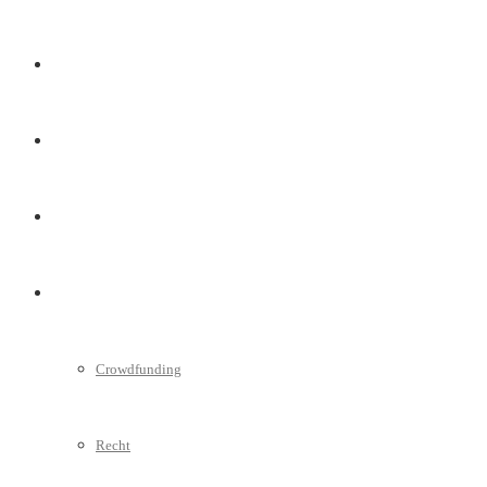
Marketing
Interviews
Videos
Weitere
Crowdfunding
Recht