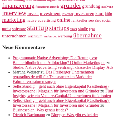
gründer
finanzierung
gründung
finanzierungsrunde
insolvenz
interview
invest
investment
Investoren
kauf
köln
Investor
marketing
online
rankseller
native advertising
seo
social
shop
startup
startups
studie
software
media
ströer
tipps
übernahme
unternehmen
werbung
wachstum
Werbespot
Neue Kommentare
Programmatic Native Advertising: Die Rettung vor
Bannerblindheit und Adblocking? | OnlineMarketing.de
zu
Studie: Native Advertising verdrängt klassische Display-Ads
Martina Weisser
zu
Das Freiberger Unternehmen
reparadius.de will für Transparenz im Markt der
Fahrradreparaturen sorgen
Selbstständig – geht auch ohne Eigenkapital (Gastbeitrag) |
Investorszene | Magazin für Investoren und Gründer
zu
Fünf
Insights, wie ein Venture-Capital-Unternehmen funktioniert
Selbstständig – geht auch ohne Eigenkapital (Gastbeitrag) |
Investorszene | Magazin für Investoren und Gründer
zu
Businessplan: Was genau ist das?
Dietrich Bachmann
zu
Blogger: Was gibt es bei der