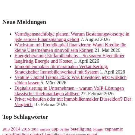
Neue Meldungen
Vermögensnachfolge planen: Warum Bestattungsvorsorge in
jede seriöse Finanzplanung gehört
7. August 2026
Wachstum mit Fremdkapital finanzieren: Wann Kredite für
kleine Unternehmen sinnvoll sein können
21. Mai 2026
Energieberatung Einfamilienhaus – So sparen Eigentümer
langfristig Energie und Kosten
1. April 2026
Immobilienmakler für maximalen Verkaufserfolg:
Strategischer Immobilienverkauf mit System
1. April 2026
Venture Capital Trends 2026: Was Investoren jetzt wirklich
zählen lassen
5. März 2026
Digitalisierung in Unternehmen – warum VoIP-Lösungen
klassische Telefonanlagen ablösen
27. Februar 2026
Privat verkaufen oder mit Immobilienmakler Düsseldorf? Der
Vergleich
10. Februar 2026
Top Schlagwörter
app
2014
beteiligung
capnamic
2013
2015
analyse
berlin
blogger
2017
crowdfunding
deutschland
event
digital
digitalisierung