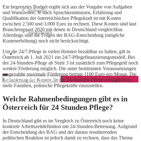
Ein begrenztes Budget ergibt sich aus der Vorgabe von Aufgaben
Werbespots
und Wartezeiten. Je nach Sprachkenntnissen, Erfahrung und
Qualifikation der österreichischen Pflegekraft ist mit Kosten
zwischen 2.500 und 3.000 Euro zu rechnen. Diese Kosten sind laut
Branchenreport 2020 mit denen in Deutschland vergleichbar.
Sonderthemen
Allerdings sind die Folgen der BAG-Entscheidung (mögliche
Kostenerhöhung) noch nicht berücksichtigt.
Um die 24/7-Pflege in vielen Heimen bezahlbar zu halten, gilt in
Geschäftskonto eröffnen
Österreich ab 1. Juli 2021 ein 24/7-Pflegefinanzierungsmodell. Bei
der 24-Stunden-Pflege ab Stufe 3 ist zusätzlich zum Pflegegeld noch
weitere Förderung möglich. Die unter bestimmten Voraussetzungen
ausgezahlte maximale Förderung beträgt 1100 Euro pro Monat. Die
Reduzierung der Kosten für die 24-Stunden-Pflege ermöglicht es
mehr Familien, polnische Pflegekräfte einzustellen.
Welche Rahmenbedingungen gibt es in
Österreich für 24 Stunden Pflege?
In Deutschland gibt es im Vergleich zu Österreich noch keine
konkrete Arbeitszeitdefinition mit 24-Stunden-Betreuung. Aufgrund
der Entscheidung des BAG und der daraus resultierenden
politischen Reaktion ist jedoch damit zu rechnen, dass das Thema