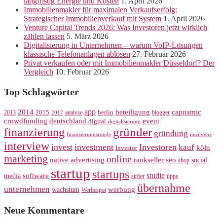
langfristig Energie und Kosten
1. April 2026
Immobilienmakler für maximalen Verkaufserfolg:
Strategischer Immobilienverkauf mit System
1. April 2026
Venture Capital Trends 2026: Was Investoren jetzt wirklich
zählen lassen
5. März 2026
Digitalisierung in Unternehmen – warum VoIP-Lösungen
klassische Telefonanlagen ablösen
27. Februar 2026
Privat verkaufen oder mit Immobilienmakler Düsseldorf? Der
Vergleich
10. Februar 2026
Top Schlagwörter
app
2014
beteiligung
capnamic
2013
2015
analyse
berlin
blogger
2017
crowdfunding
deutschland
event
digital
digitalisierung
gründer
finanzierung
gründung
finanzierungsrunde
insolvenz
interview
invest
investment
Investoren
kauf
köln
Investor
marketing
online
rankseller
native advertising
seo
social
shop
startup
startups
studie
software
media
ströer
tipps
übernahme
unternehmen
werbung
wachstum
Werbespot
Neue Kommentare