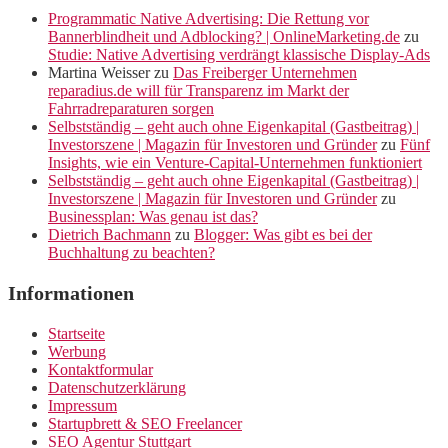
Programmatic Native Advertising: Die Rettung vor
Bannerblindheit und Adblocking? | OnlineMarketing.de
zu
Studie: Native Advertising verdrängt klassische Display-Ads
Martina Weisser
zu
Das Freiberger Unternehmen
reparadius.de will für Transparenz im Markt der
Fahrradreparaturen sorgen
Selbstständig – geht auch ohne Eigenkapital (Gastbeitrag) |
Investorszene | Magazin für Investoren und Gründer
zu
Fünf
Insights, wie ein Venture-Capital-Unternehmen funktioniert
Selbstständig – geht auch ohne Eigenkapital (Gastbeitrag) |
Investorszene | Magazin für Investoren und Gründer
zu
Businessplan: Was genau ist das?
Dietrich Bachmann
zu
Blogger: Was gibt es bei der
Buchhaltung zu beachten?
Informationen
Startseite
Werbung
Kontaktformular
Datenschutzerklärung
Impressum
Startupbrett & SEO Freelancer
SEO Agentur Stuttgart