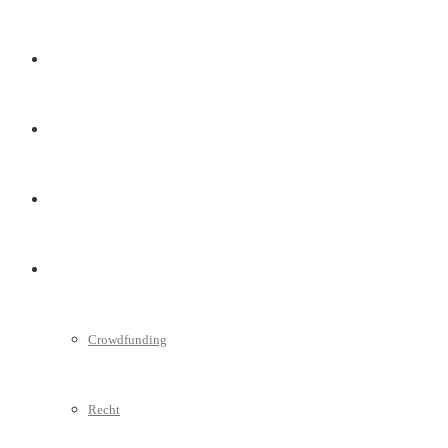
Marketing
Interviews
Videos
Weitere
Crowdfunding
Recht