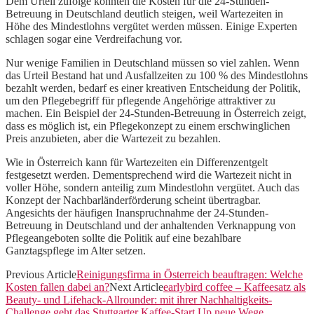
Dem Urteil zufolge könnten die Kosten für die 24-Stunden-
Betreuung in Deutschland deutlich steigen, weil Wartezeiten in
Höhe des Mindestlohns vergütet werden müssen. Einige Experten
schlagen sogar eine Verdreifachung vor.
Nur wenige Familien in Deutschland müssen so viel zahlen. Wenn
das Urteil Bestand hat und Ausfallzeiten zu 100 % des Mindestlohns
bezahlt werden, bedarf es einer kreativen Entscheidung der Politik,
um den Pflegebegriff für pflegende Angehörige attraktiver zu
machen. Ein Beispiel der 24-Stunden-Betreuung in Österreich zeigt,
dass es möglich ist, ein Pflegekonzept zu einem erschwinglichen
Preis anzubieten, aber die Wartezeit zu bezahlen.
Wie in Österreich kann für Wartezeiten ein Differenzentgelt
festgesetzt werden. Dementsprechend wird die Wartezeit nicht in
voller Höhe, sondern anteilig zum Mindestlohn vergütet. Auch das
Konzept der Nachbarländerförderung scheint übertragbar.
Angesichts der häufigen Inanspruchnahme der 24-Stunden-
Betreuung in Deutschland und der anhaltenden Verknappung von
Pflegeangeboten sollte die Politik auf eine bezahlbare
Ganztagspflege im Alter setzen.
Previous Article
Reinigungsfirma in Österreich beauftragen: Welche
Kosten fallen dabei an?
Next Article
earlybird coffee – Kaffeesatz als
Beauty- und Lifehack-Allrounder: mit ihrer Nachhaltigkeits-
Challenge geht das Stuttgarter Kaffee-Start Up neue Wege