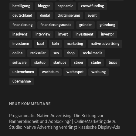
beteiligung
blogger
capnamic
crowdfunding
deutschland
digital
digitalisierung
event
finanzierung
finanzierungsrunde
gründer
gründung
insolvenz
interview
invest
investment
investor
investoren
kauf
köln
marketing
native advertising
online
rankseller
seo
shop
social media
software
startup
startups
ströer
studie
tipps
unternehmen
wachstum
werbespot
werbung
übernahme
NEUE KOMMENTARE
Programmatic Native Advertising: Die Rettung vor
Bannerblindheit und Adblocking? | OnlineMarketing.de
zu
Studie: Native Advertising verdrängt klassische Display-Ads