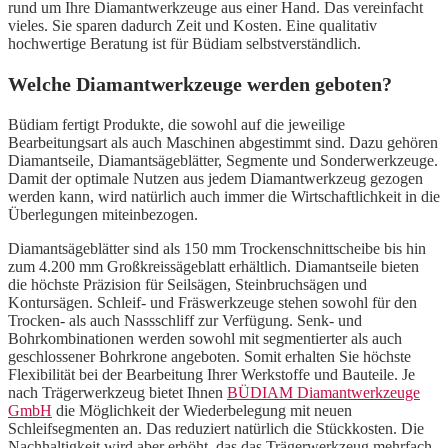
rund um Ihre Diamantwerkzeuge aus einer Hand. Das vereinfacht
vieles. Sie sparen dadurch Zeit und Kosten. Eine qualitativ
hochwertige Beratung ist für Büdiam selbstverständlich.
Welche Diamantwerkzeuge werden geboten?
Büdiam fertigt Produkte, die sowohl auf die jeweilige
Bearbeitungsart als auch Maschinen abgestimmt sind. Dazu gehören
Diamantseile, Diamantsägeblätter, Segmente und Sonderwerkzeuge.
Damit der optimale Nutzen aus jedem Diamantwerkzeug gezogen
werden kann, wird natürlich auch immer die Wirtschaftlichkeit in die
Überlegungen miteinbezogen.
Diamantsägeblätter sind als 150 mm Trockenschnittscheibe bis hin
zum 4.200 mm Großkreissägeblatt erhältlich. Diamantseile bieten
die höchste Präzision für Seilsägen, Steinbruchsägen und
Kontursägen. Schleif- und Fräswerkzeuge stehen sowohl für den
Trocken- als auch Nassschliff zur Verfügung. Senk- und
Bohrkombinationen werden sowohl mit segmentierter als auch
geschlossener Bohrkrone angeboten. Somit erhalten Sie höchste
Flexibilität bei der Bearbeitung Ihrer Werkstoffe und Bauteile. Je
nach Trägerwerkzeug bietet Ihnen
BÜDIAM Diamantwerkzeuge
GmbH
die Möglichkeit der Wiederbelegung mit neuen
Schleifsegmenten an. Das reduziert natürlich die Stückkosten. Die
Nachhaltigkeit wird aber erhöht, das das Trägerwerkzeug mehrfach