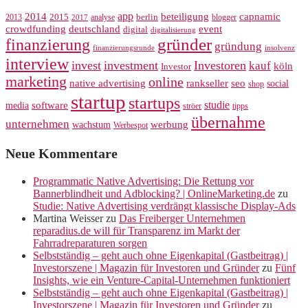
app
2014
beteiligung
capnamic
2013
2015
analyse
berlin
blogger
2017
crowdfunding
deutschland
event
digital
digitalisierung
gründer
finanzierung
gründung
finanzierungsrunde
insolvenz
interview
invest
investment
Investoren
kauf
köln
Investor
marketing
online
rankseller
native advertising
seo
social
shop
startup
startups
studie
software
media
ströer
tipps
übernahme
unternehmen
werbung
wachstum
Werbespot
Neue Kommentare
Programmatic Native Advertising: Die Rettung vor
Bannerblindheit und Adblocking? | OnlineMarketing.de
zu
Studie: Native Advertising verdrängt klassische Display-Ads
Martina Weisser
zu
Das Freiberger Unternehmen
reparadius.de will für Transparenz im Markt der
Fahrradreparaturen sorgen
Selbstständig – geht auch ohne Eigenkapital (Gastbeitrag) |
Investorszene | Magazin für Investoren und Gründer
zu
Fünf
Insights, wie ein Venture-Capital-Unternehmen funktioniert
Selbstständig – geht auch ohne Eigenkapital (Gastbeitrag) |
Investorszene | Magazin für Investoren und Gründer
zu