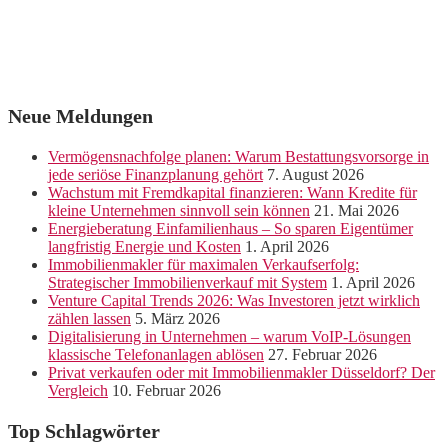
Neue Meldungen
Vermögensnachfolge planen: Warum Bestattungsvorsorge in
jede seriöse Finanzplanung gehört
7. August 2026
Wachstum mit Fremdkapital finanzieren: Wann Kredite für
kleine Unternehmen sinnvoll sein können
21. Mai 2026
Energieberatung Einfamilienhaus – So sparen Eigentümer
langfristig Energie und Kosten
1. April 2026
Immobilienmakler für maximalen Verkaufserfolg:
Strategischer Immobilienverkauf mit System
1. April 2026
Venture Capital Trends 2026: Was Investoren jetzt wirklich
zählen lassen
5. März 2026
Digitalisierung in Unternehmen – warum VoIP-Lösungen
klassische Telefonanlagen ablösen
27. Februar 2026
Privat verkaufen oder mit Immobilienmakler Düsseldorf? Der
Vergleich
10. Februar 2026
Top Schlagwörter