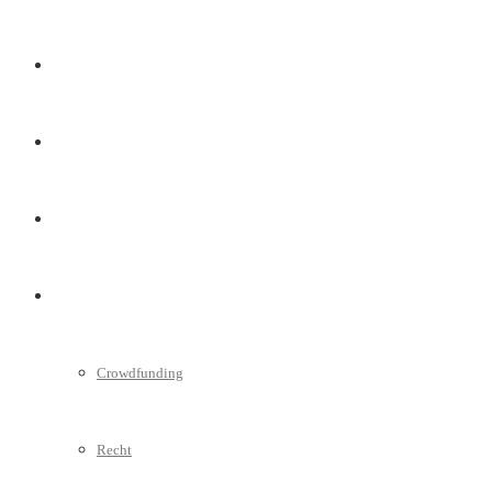
Marketing
Interviews
Videos
Weitere
Crowdfunding
Recht