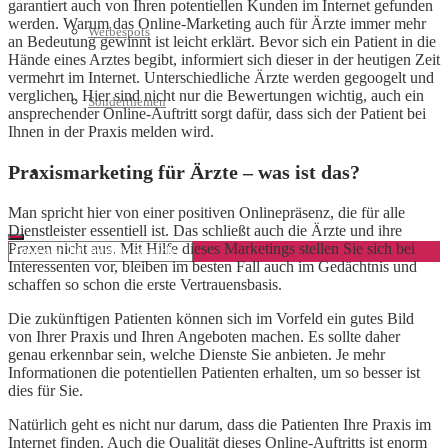
garantiert auch von Ihren potentiellen Kunden im Internet gefunden
werden. Warum das Online-Marketing auch für Ärzte immer mehr
Werbespots
an Bedeutung gewinnt ist leicht erklärt. Bevor sich ein Patient in die
Hände eines Arztes begibt, informiert sich dieser in der heutigen Zeit
vermehrt im Internet. Unterschiedliche Ärzte werden gegoogelt und
verglichen. Hier sind nicht nur die Bewertungen wichtig, auch ein
Sonderthemen
ansprechender Online-Auftritt sorgt dafür, dass sich der Patient bei
Ihnen in der Praxis melden wird.
Praxismarketing für Ärzte – was ist das?
Geschäftskonto eröffnen
Man spricht hier von einer positiven Onlinepräsenz, die für alle
Dienstleister essentiell ist. Das schließt auch die Ärzte und ihre
Praxen nicht aus. Mit Hilfe dieses Marketings stellen Sie sich bei
Interessenten vor, bleiben im besten Fall auch im Gedächtnis und
schaffen so schon die erste Vertrauensbasis.
Die zukünftigen Patienten können sich im Vorfeld ein gutes Bild
von Ihrer Praxis und Ihren Angeboten machen. Es sollte daher
genau erkennbar sein, welche Dienste Sie anbieten. Je mehr
Informationen die potentiellen Patienten erhalten, um so besser ist
dies für Sie.
Natürlich geht es nicht nur darum, dass die Patienten Ihre Praxis im
Internet finden. Auch die Qualität dieses Online-Auftritts ist enorm