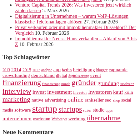
Venture Capital Trends 2026: Was Investoren jetzt wirklich
zählen lassen
5. März 2026
Digitalisierung in Unternehmen – warum VoIP-Lösungen
klassische Telefonanlagen ablösen
27. Februar 2026
Privat verkaufen oder mit Immobilienmakler Düsseldorf? Der
Vergleich
10. Februar 2026
Immobilienmakler Neuss: Haus verkaufen – Ablauf von A bis
Z
10. Februar 2026
Top Schlagwörter
app
2014
beteiligung
capnamic
2013
2015
analyse
berlin
blogger
2017
crowdfunding
deutschland
event
digital
digitalisierung
gründer
finanzierung
gründung
finanzierungsrunde
insolvenz
interview
invest
investment
Investoren
kauf
köln
Investor
marketing
online
rankseller
native advertising
seo
social
shop
startup
startups
studie
software
media
ströer
tipps
übernahme
unternehmen
werbung
wachstum
Werbespot
Neue Kommentare