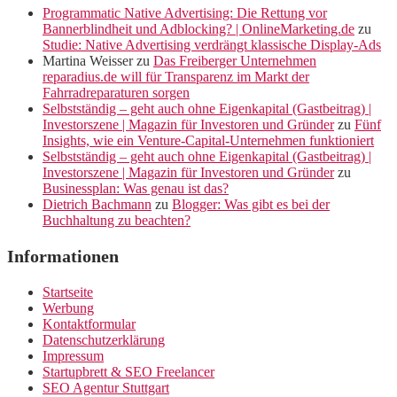
Programmatic Native Advertising: Die Rettung vor
Bannerblindheit und Adblocking? | OnlineMarketing.de
zu
Studie: Native Advertising verdrängt klassische Display-Ads
Martina Weisser
zu
Das Freiberger Unternehmen
reparadius.de will für Transparenz im Markt der
Fahrradreparaturen sorgen
Selbstständig – geht auch ohne Eigenkapital (Gastbeitrag) |
Investorszene | Magazin für Investoren und Gründer
zu
Fünf
Insights, wie ein Venture-Capital-Unternehmen funktioniert
Selbstständig – geht auch ohne Eigenkapital (Gastbeitrag) |
Investorszene | Magazin für Investoren und Gründer
zu
Businessplan: Was genau ist das?
Dietrich Bachmann
zu
Blogger: Was gibt es bei der
Buchhaltung zu beachten?
Informationen
Startseite
Werbung
Kontaktformular
Datenschutzerklärung
Impressum
Startupbrett & SEO Freelancer
SEO Agentur Stuttgart