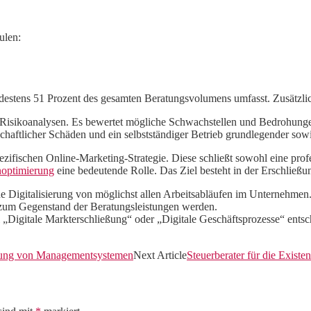
ulen:
stens 51 Prozent des gesamten Beratungsvolumens umfasst. Zusätzlic
nd Risikoanalysen. Es bewertet mögliche Schwachstellen und Bedrohunge
schaftlicher Schäden und ein selbstständiger Betrieb grundlegender so
ifischen Online-Marketing-Strategie. Diese schließt sowohl eine profes
optimierung
eine bedeutende Rolle. Das Ziel besteht in der Erschließ
eine Digitalisierung von möglichst allen Arbeitsabläufen im Unternehm
n zum Gegenstand der Beratungsleistungen werden.
 „Digitale Markterschließung“ oder „Digitale Geschäftsprozesse“ ents
ulung von Managementsystemen
Next Article
Steuerberater für die Exist