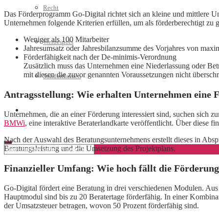
Recht
Das Förderprogramm Go-Digital richtet sich an kleine und mittlere Un
Unternehmen folgende Kriterien erfüllen, um als förderberechtigt zu g
Weniger als 100 Mitarbeiter
Werbespots
Jahresumsatz oder Jahresbilanzsumme des Vorjahres von maxi
Förderfähigkeit nach der De-minimis-Verordnung
Zusätzlich muss das Unternehmen eine Niederlassung oder Bet
mit diesen die zuvor genannten Voraussetzungen nicht überschr
Sonderthemen
Antragsstellung: Wie erhalten Unternehmen eine 
Geschäftskonto eröffnen
Unternehmen, die an einer Förderung interessiert sind, suchen sich z
BMWi
, eine interaktive Beraterlandkarte veröffentlicht. Über diese 
Nach der Auswahl des Beratungsunternehmens erstellt dieses in Absp
Beratungsleistung und die Umsetzung des Projektplans.
Finanzieller Umfang: Wie hoch fällt die Förderung
Go-Digital fördert eine Beratung in drei verschiedenen Modulen. Au
Hauptmodul sind bis zu 20 Beratertage förderfähig. In einer Kombina
der Umsatzsteuer betragen, wovon 50 Prozent förderfähig sind.