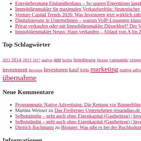
Energieberatung Einfamilienhaus – So sparen Eigentümer langf
Immobilienmakler für maximalen Verkaufserfolg: Strategische
Venture Capital Trends 2026: Was Investoren jetzt wirklich zäh
Digitalisierung in Unternehmen – warum VoIP-Lösungen klassi
Privat verkaufen oder mit Immobilienmakler Düsseldorf? Der V
Immobilienmakler Neuss: Haus verkaufen – Ablauf von A bis 
Top Schlagwörter
app
crow
2014
beteiligung
capnamic
2013
2015
analyse
berlin
blogger
2017
marketing
investment
Investoren
kauf
köln
native adve
Investor
übernahme
Neue Kommentare
Programmatic Native Advertising: Die Rettung vor Bannerblin
Martina Weisser
zu
Das Freiberger Unternehmen reparadius.de 
Selbstständig – geht auch ohne Eigenkapital (Gastbeitrag) | In
Selbstständig – geht auch ohne Eigenkapital (Gastbeitrag) | In
Dietrich Bachmann
zu
Blogger: Was gibt es bei der Buchhaltu
Informationen