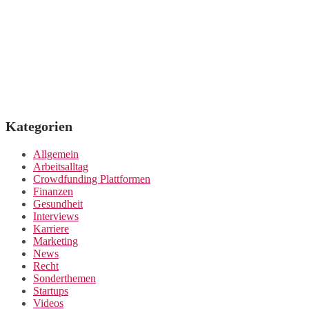
Kategorien
Allgemein
Arbeitsalltag
Crowdfunding Plattformen
Finanzen
Gesundheit
Interviews
Karriere
Marketing
News
Recht
Sonderthemen
Startups
Videos