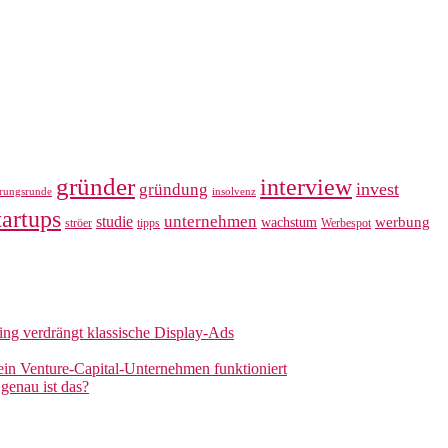
gründer
interview
invest
gründung
erungsrunde
insolvenz
tartups
unternehmen
studie
werbung
wachstum
ströer
tipps
Werbespot
sing verdrängt klassische Display-Ads
 ein Venture-Capital-Unternehmen funktioniert
genau ist das?