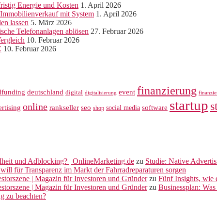
ristig Energie und Kosten
1. April 2026
r Immobilienverkauf mit System
1. April 2026
len lassen
5. März 2026
sche Telefonanlagen ablösen
27. Februar 2026
ergleich
10. Februar 2026
Z
10. Februar 2026
finanzierung
dfunding
deutschland
event
digital
digitalisierung
finanzi
startup
s
online
rankseller
rtising
seo
software
social media
shop
dheit und Adblocking? | OnlineMarketing.de
zu
Studie: Native Adverti
will für Transparenz im Markt der Fahrradreparaturen sorgen
vestorszene | Magazin für Investoren und Gründer
zu
Fünf Insights, wie
vestorszene | Magazin für Investoren und Gründer
zu
Businessplan: Was 
ng zu beachten?