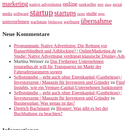
marketing
online
rankseller
native advertising
seo
social
shop
startup
startups
studie
software
media
ströer
tipps
übernahme
unternehmen
werbung
wachstum
Werbespot
Neue Kommentare
Programmatic Native Advertising: Die Rettung vor
Bannerblindheit und Adblocking? | OnlineMarketing.de
zu
Studie: Native Advertising verdrängt klassische Display-Ads
Martina Weisser
zu
Das Freiberger Unternehmen
reparadius.de will für Transparenz im Markt der
Fahrradreparaturen sorgen
Selbstständig – geht auch ohne Eigenkapital (Gastbeitrag) |
Investorszene | Magazin für Investoren und Gründer
zu
Fünf
Insights, wie ein Venture-Capital-Unternehmen funktioniert
Selbstständig – geht auch ohne Eigenkapital (Gastbeitrag) |
Investorszene | Magazin für Investoren und Gründer
zu
Businessplan: Was genau ist das?
Dietrich Bachmann
zu
Blogger: Was gibt es bei der
Buchhaltung zu beachten?