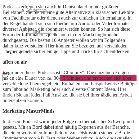
Podcasts erfreuen sich auch in Deutschland immer größerer
Werbespots
Beliebtheit. Sie bieten eine gute Alternative zur klassischen Lektüre
von Fachliteratur oder dienen auch zur einfachen Unterhaltung. In
der Regel handelt sich sich hierbei um Audio-oder Videoformate
diverser Anbieter, die abonniert werden können. So hat sich diese
Sonderthemen
Form der Informationsquelle auch in der Marketingbranche
durchgesetzt. Die besten 10 Anbieter wollen wir im Folgenden
daher kurz vorstellen. Hier können Sie bezogen auf verschieden
Themengebiete sicher einige Tipps und Tricks für sich entdecken.
Geschäftskonto eröffnen
affen on air
Begründer dieses Podcasts ist „Chimpify“. Die einzelnen Folgen
haben eine Dauer von ca. 30-45 Minuten und erstrecken sich über
verschiedene Themengebiete. Enthalten sind beispielsweise Beiträge
zum Inbound-Marketing oder auch diverse Content-Ideen. Hier
finden Sie auf jeden Fall Ansätze, die sie bei Ihrer täglichen Arbeit
unterstützen können.
Marketing MasterMinds
In diesem Podcast wir in jeder Folge ein thematischer Schwerpunkt
gesetzt. Mit an Bord dabei sind häufig Experten aus der Branche,
die einen wertvollen Input liefern. Zur Diskussion stehen z.B. die
Optimierung von AB-Tests oder Webanayltics. Auch die aktuellen