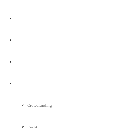
Marketing
Interviews
Videos
Weitere
Crowdfunding
Recht