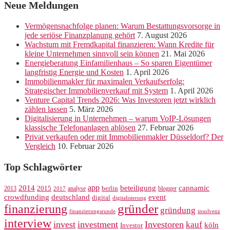
Neue Meldungen
Vermögensnachfolge planen: Warum Bestattungsvorsorge in
jede seriöse Finanzplanung gehört
7. August 2026
Wachstum mit Fremdkapital finanzieren: Wann Kredite für
kleine Unternehmen sinnvoll sein können
21. Mai 2026
Energieberatung Einfamilienhaus – So sparen Eigentümer
langfristig Energie und Kosten
1. April 2026
Immobilienmakler für maximalen Verkaufserfolg:
Strategischer Immobilienverkauf mit System
1. April 2026
Venture Capital Trends 2026: Was Investoren jetzt wirklich
zählen lassen
5. März 2026
Digitalisierung in Unternehmen – warum VoIP-Lösungen
klassische Telefonanlagen ablösen
27. Februar 2026
Privat verkaufen oder mit Immobilienmakler Düsseldorf? Der
Vergleich
10. Februar 2026
Top Schlagwörter
app
2014
beteiligung
capnamic
2013
2015
analyse
berlin
blogger
2017
crowdfunding
deutschland
event
digital
digitalisierung
gründer
finanzierung
gründung
finanzierungsrunde
insolvenz
interview
invest
investment
Investoren
kauf
köln
Investor