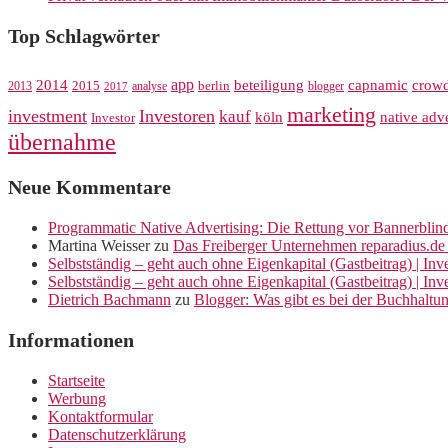
Top Schlagwörter
app
crow
2014
beteiligung
capnamic
2013
2015
analyse
berlin
blogger
2017
marketing
investment
Investoren
kauf
köln
native adve
Investor
übernahme
Neue Kommentare
Programmatic Native Advertising: Die Rettung vor Bannerblin
Martina Weisser
zu
Das Freiberger Unternehmen reparadius.de 
Selbstständig – geht auch ohne Eigenkapital (Gastbeitrag) | In
Selbstständig – geht auch ohne Eigenkapital (Gastbeitrag) | In
Dietrich Bachmann
zu
Blogger: Was gibt es bei der Buchhaltu
Informationen
Startseite
Werbung
Kontaktformular
Datenschutzerklärung