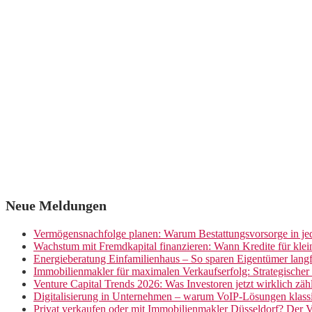
Neue Meldungen
Vermögensnachfolge planen: Warum Bestattungsvorsorge in jed
Wachstum mit Fremdkapital finanzieren: Wann Kredite für kle
Energieberatung Einfamilienhaus – So sparen Eigentümer langf
Immobilienmakler für maximalen Verkaufserfolg: Strategische
Venture Capital Trends 2026: Was Investoren jetzt wirklich zäh
Digitalisierung in Unternehmen – warum VoIP-Lösungen klassi
Privat verkaufen oder mit Immobilienmakler Düsseldorf? Der V