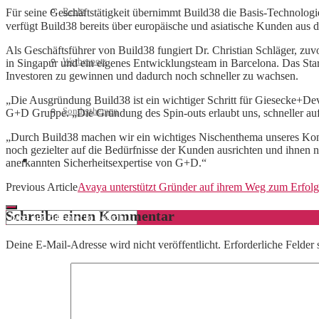
Recht
Für seine Geschäftstätigkeit übernimmt Build38 die Basis-Technol
verfügt Build38 bereits über europäische und asiatische Kunden aus d
Als Geschäftsführer von Build38 fungiert Dr. Christian Schläger, zu
Werbespots
in Singapur und ein eigenes Entwicklungsteam in Barcelona. Das Start
Investoren zu gewinnen und dadurch noch schneller zu wachsen.
„Die Ausgründung Build38 ist ein wichtiger Schritt für Giesecke+Devri
Sonderthemen
G+D Gruppe. „Die Gründung des Spin-outs erlaubt uns, schneller auf
„Durch Build38 machen wir ein wichtiges Nischenthema unseres Kon
noch gezielter auf die Bedürfnisse der Kunden ausrichten und ihnen n
Geschäftskonto eröffnen
anerkannten Sicherheitsexpertise von G+D.“
Previous Article
Avaya unterstützt Gründer auf ihrem Weg zum Erfol
Schreibe einen Kommentar
Deine E-Mail-Adresse wird nicht veröffentlicht.
Erforderliche Felder 