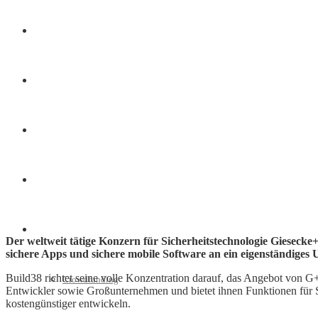
Finanzen
Marketing
Interviews
Videos
Weitere
Der weltweit tätige Konzern für Sicherheitstechnologie Gieseck
sichere Apps und sichere mobile Software an ein eigenständiges
Build38 richtet seine volle Konzentration darauf, das Angebot von G+
Crowdfunding
Entwickler sowie Großunternehmen und bietet ihnen Funktionen für Si
kostengünstiger entwickeln.