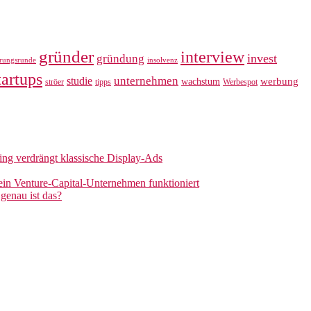
gründer
interview
invest
gründung
erungsrunde
insolvenz
tartups
unternehmen
studie
werbung
wachstum
ströer
tipps
Werbespot
sing verdrängt klassische Display-Ads
 ein Venture-Capital-Unternehmen funktioniert
genau ist das?