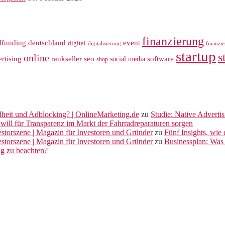
finanzierung
dfunding
deutschland
event
digital
digitalisierung
finanzi
startup
s
online
rankseller
rtising
seo
software
social media
shop
dheit und Adblocking? | OnlineMarketing.de
zu
Studie: Native Adverti
will für Transparenz im Markt der Fahrradreparaturen sorgen
vestorszene | Magazin für Investoren und Gründer
zu
Fünf Insights, wie
vestorszene | Magazin für Investoren und Gründer
zu
Businessplan: Was 
ng zu beachten?