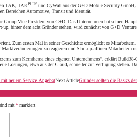
PLUS
ogien TAK, TAK
und CyWall aus der G+D Mobile Security GmbH, 
en Bereichen Automotive, Transit und Identität.
vor Group Vice President von G+D. Das Unternehmen hat seinen Hauptsi
-up, hinter dem acht Gründer stehen, wird zunächst von G+D Ventures fi
ent. Zum ersten Mal in seiner Geschichte ermöglicht es Mitarbeitern, s
 Marktveränderungen zu reagieren und Start-up-affinen Mitarbeitern n
zerns zum Kernthema eines eigenen Unternehmens“, erklärt Build38-G
eue Lösungen, etwa aus der Cloud, schneller zur Verfügung stellen. Da
g mit neuem Service-Angebot
Next Article
Gründer sollten die Basics d
sind mit
*
markiert