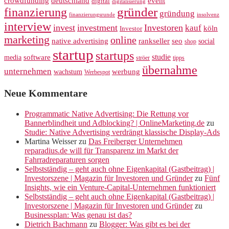
crowdfunding
deutschland
event
digital
digitalisierung
gründer
finanzierung
gründung
finanzierungsrunde
insolvenz
interview
invest
investment
Investoren
kauf
köln
Investor
marketing
online
rankseller
native advertising
seo
social
shop
startup
startups
studie
software
media
ströer
tipps
übernahme
unternehmen
werbung
wachstum
Werbespot
Neue Kommentare
Programmatic Native Advertising: Die Rettung vor
Bannerblindheit und Adblocking? | OnlineMarketing.de
zu
Studie: Native Advertising verdrängt klassische Display-Ads
Martina Weisser
zu
Das Freiberger Unternehmen
reparadius.de will für Transparenz im Markt der
Fahrradreparaturen sorgen
Selbstständig – geht auch ohne Eigenkapital (Gastbeitrag) |
Investorszene | Magazin für Investoren und Gründer
zu
Fünf
Insights, wie ein Venture-Capital-Unternehmen funktioniert
Selbstständig – geht auch ohne Eigenkapital (Gastbeitrag) |
Investorszene | Magazin für Investoren und Gründer
zu
Businessplan: Was genau ist das?
Dietrich Bachmann
zu
Blogger: Was gibt es bei der