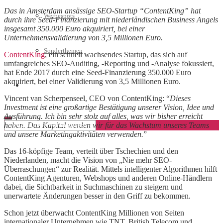
Das in Amsterdam ansässige SEO-Startup “ContentKing” hat
Werbespots
durch ihre Seed-Finanzierung mit niederländischen Business Angels
insgesamt 350.000 Euro akquiriert, bei einer
Unternehmensvalidierung von 3,5 Millionen Euro.
Sonderthemen
ContentKing
, ein schnell wachsendes Startup, das sich auf
umfangreiches SEO-Auditing, -Reporting und -Analyse fokussiert,
hat Ende 2017 durch eine Seed-Finanzierung 350.000 Euro
akquiriert, bei einer Validierung von 3,5 Millionen Euro.
Geschäftskonto eröffnen
Vincent van Scherpenseel, CEO von ContentKing: “
Dieses
Investment ist eine großartige Bestätigung unserer Vision, Idee und
Ausführung. Ich bin sehr stolz auf alles, was wir bisher erreicht
haben. Das Kapital werden wir für das Wachstum unseres Teams
und unsere Marketingaktivitäten verwenden.
”
Das 16-köpfige Team, verteilt über Tschechien und den
Niederlanden, macht die Vision von „Nie mehr SEO-
Überraschungen“ zur Realität. Mittels intelligenter Algorithmen hilft
ContentKing Agenturen, Webshops und anderen Online-Händlern
dabei, die Sichtbarkeit in Suchmaschinen zu steigern und
unerwartete Änderungen besser in den Griff zu bekommen.
Schon jetzt überwacht ContentKing Millionen von Seiten
internationaler Unternehmen wie TNT, British Telecom und