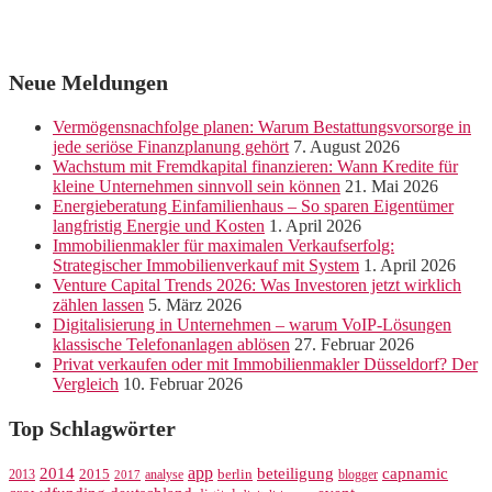
Neue Meldungen
Vermögensnachfolge planen: Warum Bestattungsvorsorge in
jede seriöse Finanzplanung gehört
7. August 2026
Wachstum mit Fremdkapital finanzieren: Wann Kredite für
kleine Unternehmen sinnvoll sein können
21. Mai 2026
Energieberatung Einfamilienhaus – So sparen Eigentümer
langfristig Energie und Kosten
1. April 2026
Immobilienmakler für maximalen Verkaufserfolg:
Strategischer Immobilienverkauf mit System
1. April 2026
Venture Capital Trends 2026: Was Investoren jetzt wirklich
zählen lassen
5. März 2026
Digitalisierung in Unternehmen – warum VoIP-Lösungen
klassische Telefonanlagen ablösen
27. Februar 2026
Privat verkaufen oder mit Immobilienmakler Düsseldorf? Der
Vergleich
10. Februar 2026
Top Schlagwörter
app
2014
beteiligung
capnamic
2013
2015
analyse
berlin
blogger
2017