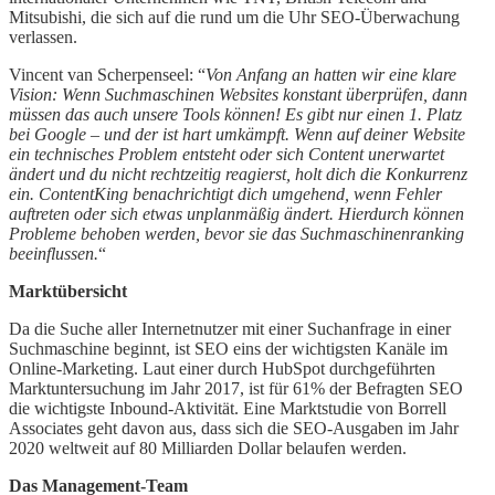
Mitsubishi, die sich auf die rund um die Uhr SEO-Überwachung
verlassen.
Vincent van Scherpenseel: “
Von Anfang an hatten wir eine klare
Vision: Wenn Suchmaschinen Websites konstant überprüfen, dann
müssen das auch unsere Tools können! Es gibt nur einen 1. Platz
bei Google – und der ist hart umkämpft. Wenn auf deiner Website
ein technisches Problem entsteht oder sich Content unerwartet
ändert und du nicht rechtzeitig reagierst, holt dich die Konkurrenz
ein. ContentKing benachrichtigt dich umgehend, wenn Fehler
auftreten oder sich etwas unplanmäßig ändert. Hierdurch können
Probleme behoben werden, bevor sie das Suchmaschinenranking
beeinflussen.
“
Marktübersicht
Da die Suche aller Internetnutzer mit einer Suchanfrage in einer
Suchmaschine beginnt, ist SEO eins der wichtigsten Kanäle im
Online-Marketing. Laut einer durch HubSpot durchgeführten
Marktuntersuchung im Jahr 2017, ist für 61% der Befragten SEO
die wichtigste Inbound-Aktivität. Eine Marktstudie von Borrell
Associates geht davon aus, dass sich die SEO-Ausgaben im Jahr
2020 weltweit auf 80 Milliarden Dollar belaufen werden.
Das Management-Team