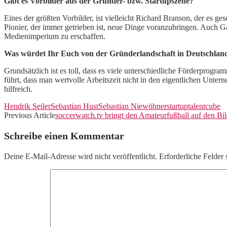
Gibt es Vorbilder aus der Gründer- bzw. Startupszene?
Eines der größten Vorbilder, ist vielleicht Richard Branson, der es 
Pionier, der immer getrieben ist, neue Dinge voranzubringen. Auch Ga
Medienimperium zu erschaffen.
Was würdet Ihr Euch von der Gründerlandschaft in Deutschlan
Grundsätzlich ist es toll, dass es viele unterschiedliche Förderprog
führt, dass man wertvolle Arbeitszeit nicht in den eigentlichen Unte
hilfreich.
Hendrik Seiler
Sebastian Hust
Sebastian Niewöhner
startup
talentcube
Previous Article
soccerwatch.tv bringt den Amateurfußball auf den Bi
Schreibe einen Kommentar
Deine E-Mail-Adresse wird nicht veröffentlicht.
Erforderliche Felder 