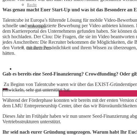
Recht
Was genau macht Euer Start-Up und was ist das Besondere an E
Talentcube ist Europa’s führende Lösung für mobile Video-Bewerbun
schnelle und unkomplizierte Bewerbung per Video anbieten können. Di
Werbespots
dem Karriereportal des Unternehmens gefunden haben. Sie können da
sich hochladen. Der Clou: Die Fragen, die sie im Video beantworten 
jedes Anschreiben: Die Recruiter bekommen die Möglichkeiten, die B
den Vorteil, mit ihrer Persönlichkeit und ihrem Wissen zu überzeugen
Sonderthemen
hätten.
Geschäftskonto eröffnen
Gab es bereits eine Seed-Finanzierung? Crowdfunding? Oder gib
Zu Beginn von Talentcube waren wir über das EXIST-Gründerstipendiu
entwickeln, sehr gut unterstützt hat.
Während der Förderphase konnten wir bereits mit der ersten Versio
dem LMU Entrepreneurship Center, über das wir Büroräumlichkeiten
Dieses Jahr im Frühjahr haben wir nun unsere Seed-Finanzierung abg
Vertriebsstrukturen unterstützt.
Ihr seid nach eurer Gründung umgezogen. Warum habt Ihr Euch