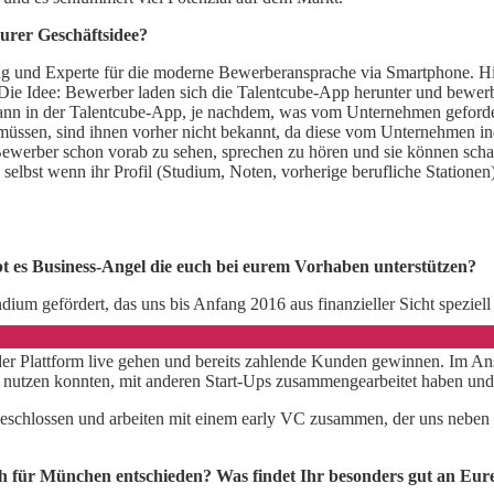
urer Geschäftsidee?
g und Experte für die moderne Bewerberansprache via Smartphone. Hie
e Idee: Bewerber laden sich die Talentcube-App herunter und bewerben 
nn in der Talentcube-App, je nachdem, was vom Unternehmen geforder
müssen, sind ihnen vorher nicht bekannt, da diese vom Unternehmen ind
ewerber schon vorab zu sehen, sprechen zu hören und sie können scha
, selbst wenn ihr Profil (Studium, Noten, vorherige berufliche Station
t es Business-Angel die euch bei eurem Vorhaben unterstützen?
m gefördert, das uns bis Anfang 2016 aus finanzieller Sicht speziell 
n der Plattform live gehen und bereits zahlende Kunden gewinnen. Im
 nutzen konnten, mit anderen Start-Ups zusammengearbeitet haben un
eschlossen und arbeiten mit einem early VC zusammen, der uns neben f
 für München entschieden? Was findet Ihr besonders gut an Eur