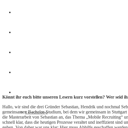
Finanzen
Marketing
Interviews
Videos
Weitere
Könnt ihr euch bitte unseren Lesern kurz vorstellen? Wer seid i
Hallo, wir sind die drei Gründer Sebastian, Hendrik und nochmal Se
gemeinsamen Bachelor-Studium, bei dem wir gemeinsam in Stuttgart W
Crowdfunding
die Masterarbeit von Sebastian an, das Thema „Mobile Recruiting“ 
schnell klar, dass die heutigen Prozesse veraltet und ineffizient si
gehen. Von daher war uns klar: Hier muss Abhilfe geschaffen werden