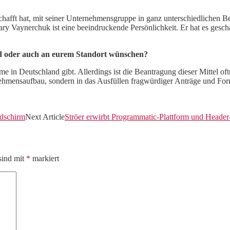
geschafft hat, mit seiner Unternehmensgruppe in ganz unterschiedlichen
ry Vaynerchuk ist eine beeindruckende Persönlichkeit. Er hat es gesch
d oder auch an eurem Standort wünschen?
ramme in Deutschland gibt. Allerdings ist die Beantragung dieser Mittel
rnehmensaufbau, sondern in das Ausfüllen fragwürdiger Anträge und Form
ldschirm
Next Article
Ströer erwirbt Programmatic-Plattform und Header-
sind mit
*
markiert