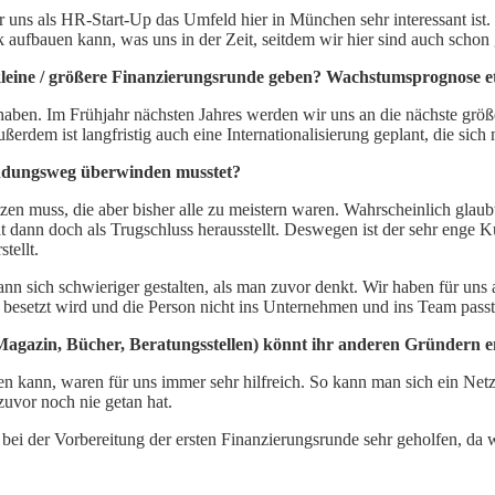
für uns als HR-Start-Up das Umfeld hier in München sehr interessant is
rk aufbauen kann, was uns in der Zeit, seitdem wir hier sind auch schon 
kleine / größere Finanzierungsrunde geben? Wachstumsprognose e
haben. Im Frühjahr nächsten Jahres werden wir uns an die nächste größ
erdem ist langfristig auch eine Internationalisierung geplant, die sich
ündungsweg überwinden musstet?
en muss, die aber bisher alle zu meistern waren. Wahrscheinlich glaub
t dann doch als Trugschluss herausstellt. Deswegen ist der sehr enge 
tellt.
n sich schwieriger gestalten, als man zuvor denkt. Wir haben für uns al
h besetzt wird und die Person nicht ins Unternehmen und ins Team passt
Magazin, Bücher, Beratungsstellen) könnt ihr anderen Gründern 
en kann, waren für uns immer sehr hilfreich. So kann man sich ein Netz
uvor noch nie getan hat.
 der Vorbereitung der ersten Finanzierungsrunde sehr geholfen, da wir