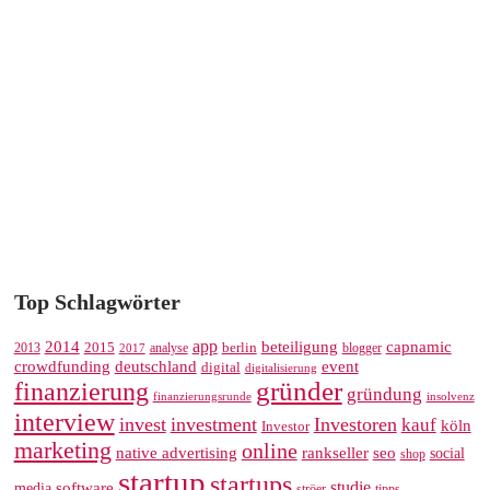
Top Schlagwörter
app
2014
beteiligung
capnamic
2013
2015
analyse
berlin
blogger
2017
crowdfunding
deutschland
event
digital
digitalisierung
gründer
finanzierung
gründung
finanzierungsrunde
insolvenz
interview
invest
investment
Investoren
kauf
köln
Investor
marketing
online
rankseller
native advertising
seo
social
shop
startup
startups
studie
software
media
ströer
tipps