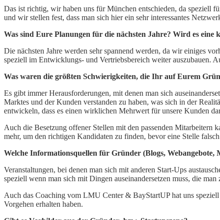
Das ist richtig, wir haben uns für München entschieden, da speziell 
und wir stellen fest, dass man sich hier ein sehr interessantes Netzwe
Was sind Eure Planungen für die nächsten Jahre? Wird es eine 
Die nächsten Jahre werden sehr spannend werden, da wir einiges vor
speziell im Entwicklungs- und Vertriebsbereich weiter auszubauen. Auß
Was waren die größten Schwierigkeiten, die Ihr auf Eurem Gr
Es gibt immer Herausforderungen, mit denen man sich auseinandersetz
Marktes und der Kunden verstanden zu haben, was sich in der Realitä
entwickeln, dass es einen wirklichen Mehrwert für unsere Kunden dars
Auch die Besetzung offener Stellen mit den passenden Mitarbeitern kan
mehr, um den richtigen Kandidaten zu finden, bevor eine Stelle falsc
Welche Informationsquellen für Gründer (Blogs, Webangebote, 
Veranstaltungen, bei denen man sich mit anderen Start-Ups austausch
speziell wenn man sich mit Dingen auseinandersetzen muss, die man z
Auch das Coaching vom LMU Center & BayStartUP hat uns speziell bei
Vorgehen erhalten haben.