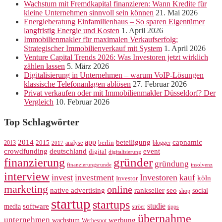
Wachstum mit Fremdkapital finanzieren: Wann Kredite für
kleine Unternehmen sinnvoll sein können
21. Mai 2026
Energieberatung Einfamilienhaus – So sparen Eigentümer
langfristig Energie und Kosten
1. April 2026
Immobilienmakler für maximalen Verkaufserfolg:
Strategischer Immobilienverkauf mit System
1. April 2026
Venture Capital Trends 2026: Was Investoren jetzt wirklich
zählen lassen
5. März 2026
Digitalisierung in Unternehmen – warum VoIP-Lösungen
klassische Telefonanlagen ablösen
27. Februar 2026
Privat verkaufen oder mit Immobilienmakler Düsseldorf? Der
Vergleich
10. Februar 2026
Top Schlagwörter
app
2014
beteiligung
capnamic
2013
2015
analyse
berlin
blogger
2017
crowdfunding
deutschland
event
digital
digitalisierung
gründer
finanzierung
gründung
finanzierungsrunde
insolvenz
interview
invest
investment
Investoren
kauf
köln
Investor
marketing
online
rankseller
native advertising
seo
social
shop
startup
startups
studie
software
media
ströer
tipps
übernahme
unternehmen
werbung
wachstum
Werbespot