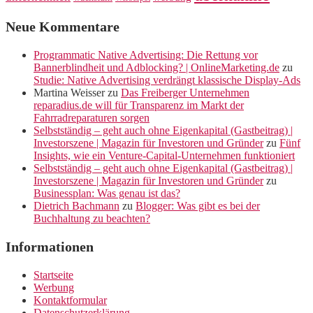
Neue Kommentare
Programmatic Native Advertising: Die Rettung vor
Bannerblindheit und Adblocking? | OnlineMarketing.de
zu
Studie: Native Advertising verdrängt klassische Display-Ads
Martina Weisser
zu
Das Freiberger Unternehmen
reparadius.de will für Transparenz im Markt der
Fahrradreparaturen sorgen
Selbstständig – geht auch ohne Eigenkapital (Gastbeitrag) |
Investorszene | Magazin für Investoren und Gründer
zu
Fünf
Insights, wie ein Venture-Capital-Unternehmen funktioniert
Selbstständig – geht auch ohne Eigenkapital (Gastbeitrag) |
Investorszene | Magazin für Investoren und Gründer
zu
Businessplan: Was genau ist das?
Dietrich Bachmann
zu
Blogger: Was gibt es bei der
Buchhaltung zu beachten?
Informationen
Startseite
Werbung
Kontaktformular
Datenschutzerklärung