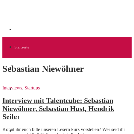
Startseite
Sebastian Niewöhner
Allgemein
Interviews
,
Startups
Startups
Interview mit Talentcube: Sebastian
Niewöhner, Sebastian Hust, Hendrik
News
Seiler
Könnt ihr euch bitte unseren Lesern kurz vorstellen? Wer seid ihr
Finanzen