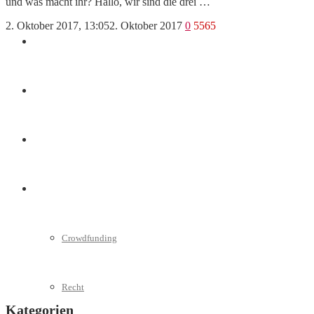
und was macht ihr? Hallo, wir sind die drei …
2. Oktober 2017, 13:05
2. Oktober 2017
0
5565
Marketing
Interviews
Videos
Weitere
Crowdfunding
Recht
Kategorien