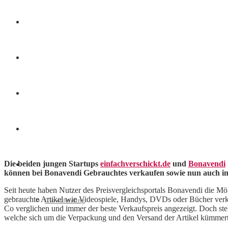
Finanzen
Marketing
Interviews
Videos
Die beiden jungen Startups
einfachverschickt.de
und
Bonavendi
Weitere
können bei Bonavendi Gebrauchtes verkaufen sowie nun auch i
Seit heute haben Nutzer des Preisvergleichsportals Bonavendi die Mö
gebrauchte Artikel wie Videospiele, Handys, DVDs oder Bücher ver
Crowdfunding
Co verglichen und immer der beste Verkaufspreis angezeigt. Doch steh
welche sich um die Verpackung und den Versand der Artikel kümmert