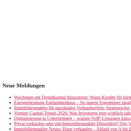
Neue Meldungen
Wachstum mit Fremdkapital finanzieren: Wann Kredite für kle
Energieberatung Einfamilienhaus – So sparen Eigentümer langf
Immobilienmakler für maximalen Verkaufserfolg: Strategische
Venture Capital Trends 2026: Was Investoren jetzt wirklich zäh
Digitalisierung in Unternehmen – warum VoIP-Lösungen klassi
Privat verkaufen oder mit Immobilienmakler Düsseldorf? Der V
Immobilienmakler Neuss: Haus verkaufen – Ablauf von A bis 