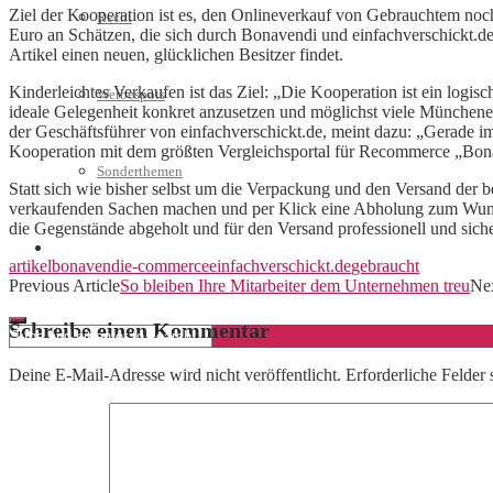
Ziel der Kooperation ist es, den Onlineverkauf von Gebrauchtem noc
Recht
Euro an Schätzen, die sich durch Bonavendi und einfachverschickt.de
Artikel einen neuen, glücklichen Besitzer findet.
Kinderleichtes Verkaufen ist das Ziel: „Die Kooperation ist ein logi
Werbespots
ideale Gelegenheit konkret anzusetzen und möglichst viele Münche
der Geschäftsführer von einfachverschickt.de, meint dazu: „Gerade im
Kooperation mit dem größten Vergleichsportal für Recommerce „Bona
Sonderthemen
Statt sich wie bisher selbst um die Verpackung und den Versand der
verkaufenden Sachen machen und per Klick eine Abholung zum Wunsc
die Gegenstände abgeholt und für den Versand professionell und sic
Geschäftskonto eröffnen
artikel
bonavendi
e-commerce
einfachverschickt.de
gebraucht
Previous Article
So bleiben Ihre Mitarbeiter dem Unternehmen treu
Nex
Schreibe einen Kommentar
Deine E-Mail-Adresse wird nicht veröffentlicht.
Erforderliche Felder 