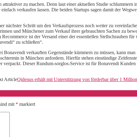
h attraktiver zu machen. Denn laut einer aktuellen Studie schlummern
 einfach verkaufen lassen. Die beiden Startups sagen damit der Wegwer
scher nächster Schritt um den Verkaufsprozess noch weiter zu vereinfac
nerinnen und Münchener zum Verkauf ihrer gebrauchten Sachen zu bewe
 Recommerce ist der Versand einer der essentiellen Stellschrauben für
vendi“ zu schließen“.
 bei Bonavendi verkauften Gegenstände kümmern zu müssen, kann man a
htermin in München anfordern. Hierfür stehen einstündige Zeitfenste
her verpackt. Dieser Rundum-sorglos-Service ist für Bonavendi Kunden
t Article
Qidenus erhält mit Unterstützung von förderbar über 1 Million
sind mit
*
markiert