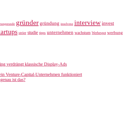
gründer
interview
invest
gründung
erungsrunde
insolvenz
tartups
unternehmen
studie
werbung
wachstum
ströer
tipps
Werbespot
sing verdrängt klassische Display-Ads
 ein Venture-Capital-Unternehmen funktioniert
genau ist das?