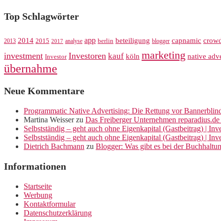
Top Schlagwörter
app
crow
2014
beteiligung
capnamic
2013
2015
analyse
berlin
blogger
2017
marketing
investment
Investoren
kauf
köln
native adve
Investor
übernahme
Neue Kommentare
Programmatic Native Advertising: Die Rettung vor Bannerblin
Martina Weisser
zu
Das Freiberger Unternehmen reparadius.de 
Selbstständig – geht auch ohne Eigenkapital (Gastbeitrag) | In
Selbstständig – geht auch ohne Eigenkapital (Gastbeitrag) | In
Dietrich Bachmann
zu
Blogger: Was gibt es bei der Buchhaltu
Informationen
Startseite
Werbung
Kontaktformular
Datenschutzerklärung