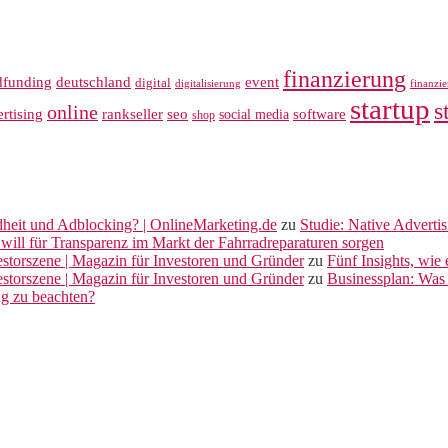
finanzierung
dfunding
deutschland
event
digital
digitalisierung
finanzi
startup
s
online
rankseller
rtising
seo
software
social media
shop
dheit und Adblocking? | OnlineMarketing.de
zu
Studie: Native Adverti
will für Transparenz im Markt der Fahrradreparaturen sorgen
vestorszene | Magazin für Investoren und Gründer
zu
Fünf Insights, wie
vestorszene | Magazin für Investoren und Gründer
zu
Businessplan: Was 
ng zu beachten?