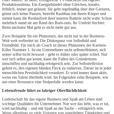
Produktionsfirma. Ein Energiebündel ohne Gleichen, kreativ,
fröhlich, immer gut gelaunt. Sie geht regelmäßig über ihre Grenzen,
gönnt sich keine Pausen, betreibt Raubbau mit ihrem Körper und
nimmt kann die Restlaufzeit ihrer inneren Batterie nicht wahr. Schon
mehrfach stand sie am Rand des Burn-outs. Ihr Umfeld fürchtet:
Beim nächsten Mal geht es nicht mehr gut aus.
Zwei Beispiele für ein Phänomen, das nicht nur in der Business-
Welt weit verbreitet ist: Die Diskrepanz von Selbstbild und
Fremdbild. Für mich als Coach ist dieses Phänomen der Karriere-
Killer Nummer 1. Ist ein Unternehmer nicht selbstreflektiert, sich
seiner
selbst nicht bewusst
– geht es früher oder später schief. Nur
wer sich selbst gut kennt, kann die Fallen des Gründertums
umschiffen und nachhaltig erfolgreich sein. Zur Selbstreflexion
gehört es, den eigenen blinden Fleck zu entlarven. Dieser ist in jeder
menschlichen Persönlichkeit verankert. Er wird immer dann aktiv,
wenn ein Talent überhöht wird. Im Folgenden zehn Beispiele, wie
aus einer Ressource eine Stolperfalle werden kann:
Lebensfreude führt zu fahriger Oberflächlichkeit
Leidenschaft für das eigene Business und Spaß am Leben sind
wichtige Qualitäten für Unternehmer. Nur wer das liebt, was er tut,
wird nachhaltig – und mit Spaß an der Sache – erfolgreich sein.
Wenn allerdings zu viele Visionen von ungeliebten Tätigkeiten und