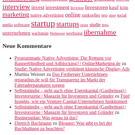
interview
invest
investment
Investoren
kauf
köln
Investor
marketing
online
rankseller
native advertising
seo
social
shop
startup
startups
studie
software
media
ströer
tipps
übernahme
unternehmen
werbung
wachstum
Werbespot
Neue Kommentare
Programmatic Native Advertising: Die Rettung vor
Bannerblindheit und Adblocking? | OnlineMarketing.de
zu
Studie: Native Advertising verdrängt klassische Display-Ads
Martina Weisser
zu
Das Freiberger Unternehmen
reparadius.de will für Transparenz im Markt der
Fahrradreparaturen sorgen
Selbstständig – geht auch ohne Eigenkapital (Gastbeitrag) |
Investorszene | Magazin für Investoren und Gründer
zu
Fünf
Insights, wie ein Venture-Capital-Unternehmen funktioniert
Selbstständig – geht auch ohne Eigenkapital (Gastbeitrag) |
Investorszene | Magazin für Investoren und Gründer
zu
Businessplan: Was genau ist das?
Dietrich Bachmann
zu
Blogger: Was gibt es bei der
Buchhaltung zu beachten?