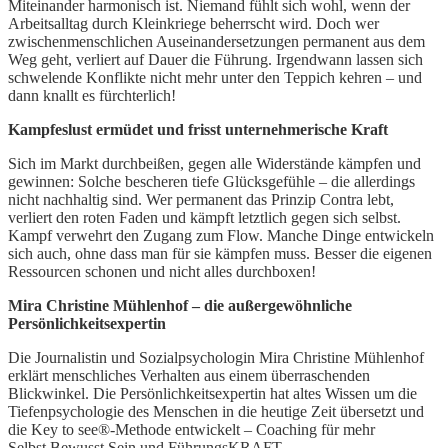
Miteinander harmonisch ist. Niemand fühlt sich wohl, wenn der
Arbeitsalltag durch Kleinkriege beherrscht wird. Doch wer
zwischenmenschlichen Auseinandersetzungen permanent aus dem
Weg geht, verliert auf Dauer die Führung. Irgendwann lassen sich
schwelende Konflikte nicht mehr unter den Teppich kehren – und
dann knallt es fürchterlich!
Kampfeslust ermüdet und frisst unternehmerische Kraft
Sich im Markt durchbeißen, gegen alle Widerstände kämpfen und
gewinnen: Solche bescheren tiefe Glücksgefühle – die allerdings
nicht nachhaltig sind. Wer permanent das Prinzip Contra lebt,
verliert den roten Faden und kämpft letztlich gegen sich selbst.
Kampf verwehrt den Zugang zum Flow. Manche Dinge entwickeln
sich auch, ohne dass man für sie kämpfen muss. Besser die eigenen
Ressourcen schonen und nicht alles durchboxen!
Mira Christine Mühlenhof – die außergewöhnliche
Persönlichkeitsexpertin
Die Journalistin und Sozialpsychologin Mira Christine Mühlenhof
erklärt menschliches Verhalten aus einem überraschenden
Blickwinkel. Die Persönlichkeitsexpertin hat altes Wissen um die
Tiefenpsychologie des Menschen in die heutige Zeit übersetzt und
die Key to see®-Methode entwickelt – Coaching für mehr
Selbst.Bewusst.Sein und FührungsKRAFT.