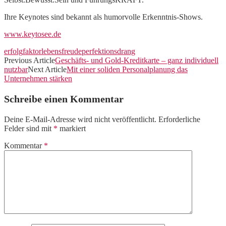
Ihre Keynotes sind bekannt als humorvolle Erkenntnis-Shows.
www.keytosee.de
erfolg
faktor
lebensfreude
perfektionsdrang
Previous Article
Geschäfts- und Gold-Kreditkarte – ganz individuell
nutzbar
Next Article
Mit einer soliden Personalplanung das
Unternehmen stärken
Schreibe einen Kommentar
Deine E-Mail-Adresse wird nicht veröffentlicht.
Erforderliche
Felder sind mit
*
markiert
Kommentar
*