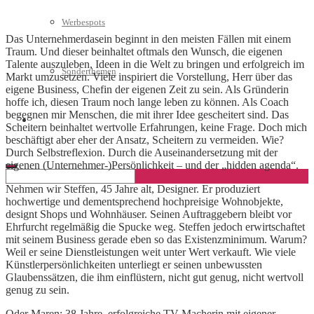
Werbespots
Das Unternehmerdasein beginnt in den meisten Fällen mit einem
Traum. Und dieser beinhaltet oftmals den Wunsch, die eigenen
Talente auszuleben, Ideen in die Welt zu bringen und erfolgreich im
Sonderthemen
Markt umzusetzen. Viele inspiriert die Vorstellung, Herr über das
eigene Business, Chefin der eigenen Zeit zu sein. Als Gründerin
hoffe ich, diesen Traum noch lange leben zu können. Als Coach
begegnen mir Menschen, die mit ihrer Idee gescheitert sind. Das
Geschäftskonto eröffnen
Scheitern beinhaltet wertvolle Erfahrungen, keine Frage. Doch mich
beschäftigt aber eher der Ansatz, Scheitern zu vermeiden. Wie?
Durch Selbstreflexion. Durch die Auseinandersetzung mit der
eigenen (Unternehmer-)Persönlichkeit – und der „hidden agenda“.
Nehmen wir Steffen, 45 Jahre alt, Designer. Er produziert
hochwertige und dementsprechend hochpreisige Wohnobjekte,
designt Shops und Wohnhäuser. Seinen Auftraggebern bleibt vor
Ehrfurcht regelmäßig die Spucke weg. Steffen jedoch erwirtschaftet
mit seinem Business gerade eben so das Existenzminimum. Warum?
Weil er seine Dienstleistungen weit unter Wert verkauft. Wie viele
Künstlerpersönlichkeiten unterliegt er seinen unbewussten
Glaubenssätzen, die ihm einflüstern, nicht gut genug, nicht wertvoll
genug zu sein.
Oder Maren: 38 Jahre, erfolgreiche TV-Macherin mit eigener