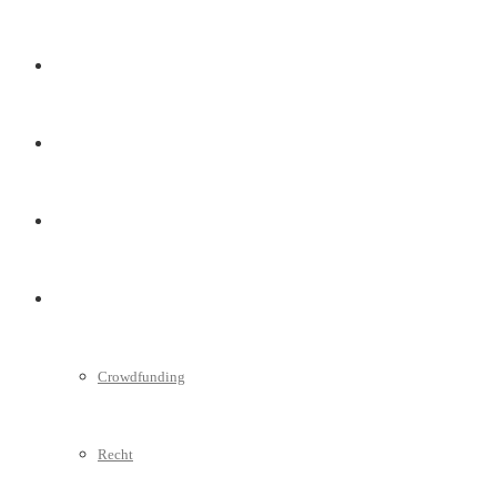
Marketing
Interviews
Videos
Weitere
Crowdfunding
Recht