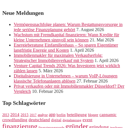
Neue Meldungen
Vermögensnachfolge planen: Warum Bestattungsvorsorge in
jede seriöse Finanzplanung gehört
7. August 2026
Wachstum mit Fremdkapital finanzieren: Wann Kredite für
kleine Unternehmen sinnvoll sein können
21. Mai 2026
Energieberatung Einfamilienhaus – So sparen Eigentümer
langfristig Energie und Kosten
1. April 2026
Immobilienmakler für maximalen Verkaufserfolg:
Strategischer Immobilienverkauf mit System
1. April 2026
Venture Capital Trends 2026: Was Investoren jetzt wirklich
zählen lassen
5. März 2026
Digitalisierung in Unternehmen – warum VoIP-Lösungen
klassische Telefonanlagen ablösen
27. Februar 2026
Privat verkaufen oder mit Immobilienmakler Düsseldorf? Der
Vergleich
10. Februar 2026
Top Schlagwörter
app
2014
beteiligung
capnamic
2013
2015
analyse
berlin
blogger
2017
crowdfunding
deutschland
event
digital
digitalisierung
gründer
finanzierung
gründung
finanzierungsrunde
insolvenz