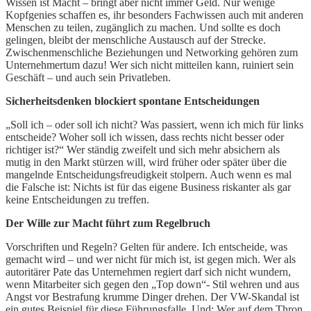
Wissen ist Macht – bringt aber nicht immer Geld. Nur wenige
Kopfgenies schaffen es, ihr besonders Fachwissen auch mit anderen
Menschen zu teilen, zugänglich zu machen. Und sollte es doch
gelingen, bleibt der menschliche Austausch auf der Strecke.
Zwischenmenschliche Beziehungen und Networking gehören zum
Unternehmertum dazu! Wer sich nicht mitteilen kann, ruiniert sein
Geschäft – und auch sein Privatleben.
Sicherheitsdenken blockiert spontane Entscheidungen
„Soll ich – oder soll ich nicht? Was passiert, wenn ich mich für links
entscheide? Woher soll ich wissen, dass rechts nicht besser oder
richtiger ist?“ Wer ständig zweifelt und sich mehr absichern als
mutig in den Markt stürzen will, wird früher oder später über die
mangelnde Entscheidungsfreudigkeit stolpern. Auch wenn es mal
die Falsche ist: Nichts ist für das eigene Business riskanter als gar
keine Entscheidungen zu treffen.
Der Wille zur Macht führt zum Regelbruch
Vorschriften und Regeln? Gelten für andere. Ich entscheide, was
gemacht wird – und wer nicht für mich ist, ist gegen mich. Wer als
autoritärer Pate das Unternehmen regiert darf sich nicht wundern,
wenn Mitarbeiter sich gegen den „Top down“- Stil wehren und aus
Angst vor Bestrafung krumme Dinger drehen. Der VW-Skandal ist
ein gutes Beispiel für diese Führungsfalle. Und: Wer auf dem Thron