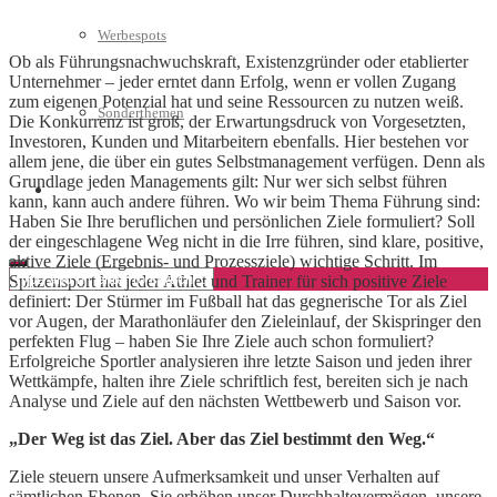
Werbespots
Ob als Führungsnachwuchskraft, Existenzgründer oder etablierter
Unternehmer – jeder erntet dann Erfolg, wenn er vollen Zugang
zum eigenen Potenzial hat und seine Ressourcen zu nutzen weiß.
Sonderthemen
Die Konkurrenz ist groß, der Erwartungsdruck von Vorgesetzten,
Investoren, Kunden und Mitarbeitern ebenfalls. Hier bestehen vor
allem jene, die über ein gutes Selbstmanagement verfügen. Denn als
Grundlage jeden Managements gilt: Nur wer sich selbst führen
Geschäftskonto eröffnen
kann, kann auch andere führen. Wo wir beim Thema Führung sind:
Haben Sie Ihre beruflichen und persönlichen Ziele formuliert? Soll
der eingeschlagene Weg nicht in die Irre führen, sind klare, positive,
aktive Ziele (Ergebnis- und Prozessziele) wichtige Schritt. Im
Spitzensport hat jeder Athlet und Trainer für sich positive Ziele
definiert: Der Stürmer im Fußball hat das gegnerische Tor als Ziel
vor Augen, der Marathonläufer den Zieleinlauf, der Skispringer den
perfekten Flug – haben Sie Ihre Ziele auch schon formuliert?
Erfolgreiche Sportler analysieren ihre letzte Saison und jeden ihrer
Wettkämpfe, halten ihre Ziele schriftlich fest, bereiten sich je nach
Analyse und Ziele auf den nächsten Wettbewerb und Saison vor.
„Der Weg ist das Ziel. Aber das Ziel bestimmt den Weg.“
Ziele steuern unsere Aufmerksamkeit und unser Verhalten auf
sämtlichen Ebenen. Sie erhöhen unser Durchhaltevermögen, unsere