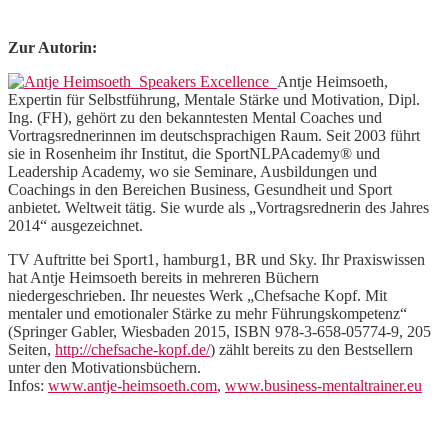
Zur Autorin:
Antje Heimsoeth,
Expertin für Selbstführung, Mentale Stärke und Motivation, Dipl.
Ing. (FH), gehört zu den bekanntesten Mental Coaches und
Vortragsrednerinnen im deutschsprachigen Raum. Seit 2003 führt
sie in Rosenheim ihr Institut, die SportNLPAcademy® und
Leadership Academy, wo sie Seminare, Ausbildungen und
Coachings in den Bereichen Business, Gesundheit und Sport
anbietet. Weltweit tätig. Sie wurde als „Vortragsrednerin des Jahres
2014“ ausgezeichnet.
TV Auftritte bei Sport1, hamburg1, BR und Sky. Ihr Praxiswissen
hat Antje Heimsoeth bereits in mehreren Büchern
niedergeschrieben. Ihr neuestes Werk „Chefsache Kopf. Mit
mentaler und emotionaler Stärke zu mehr Führungskompetenz“
(Springer Gabler, Wiesbaden 2015, ISBN 978-3-658-05774-9, 205
Seiten,
http://chefsache-kopf.de/
) zählt bereits zu den Bestsellern
unter den Motivationsbüchern.
Infos:
www.antje-heimsoeth.com
,
www.business-mentaltrainer.eu