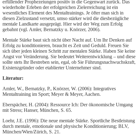
erfüllender Prophezeiungen positiv in die Gegenwart zurück. Das
wiederholte Erleben der erfolgreichen Zielerreichung ist ein
wesentliches Element des Mentaltrainings. Je öfter man sich in
diesen Zielzustand versetzt, umso stärker wird die diesbezügliche
mentale Landkarte ausgeprägt. Hier wird der Weg zum Erfolg
gebahnt (vgl. Amler, Bernatzky u. Knörzer, 2006).
Mentale Stärke baut sich nicht über Nacht auf. Um Ihr Denken auf
Erfolg zu konditionieren, braucht es Zeit und Geduld. Freuen Sie
sich über jeden kleinen Schritt zur mentalen Stärke. Haben Sie keine
Angst vor Veränderung. Sie bedeutet Weiterentwicklung – und diese
sollte stets Ihr Bestreben sein, egal, ob Sie Führungsnachwuchskraft,
Existenzgründer oder etablierter Unternehmer sind.
Literatur:
Amler, W., Bernatzky, P., Knörzer, W. (2006): Integratives
Mentaltraining im Sport; Meyer & Meyer, Aachen.
Eberspächer, H. (2004): Ressource Ich: Der ökonomische Umgang
mit Stress; Hanser, München, S. 65.
Loehr, J.E. (1996): Die neue mentale Stärke. Sportliche Bestleistung
durch mentale, emotionale und physische Konditionierung; BLV,
München/Wien/Zürich, S. 21.