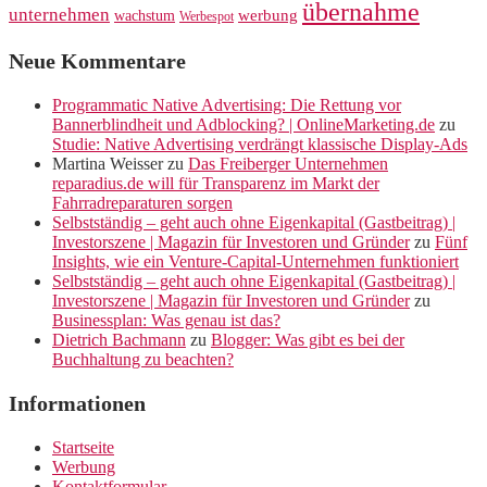
übernahme
unternehmen
werbung
wachstum
Werbespot
Neue Kommentare
Programmatic Native Advertising: Die Rettung vor
Bannerblindheit und Adblocking? | OnlineMarketing.de
zu
Studie: Native Advertising verdrängt klassische Display-Ads
Martina Weisser
zu
Das Freiberger Unternehmen
reparadius.de will für Transparenz im Markt der
Fahrradreparaturen sorgen
Selbstständig – geht auch ohne Eigenkapital (Gastbeitrag) |
Investorszene | Magazin für Investoren und Gründer
zu
Fünf
Insights, wie ein Venture-Capital-Unternehmen funktioniert
Selbstständig – geht auch ohne Eigenkapital (Gastbeitrag) |
Investorszene | Magazin für Investoren und Gründer
zu
Businessplan: Was genau ist das?
Dietrich Bachmann
zu
Blogger: Was gibt es bei der
Buchhaltung zu beachten?
Informationen
Startseite
Werbung
Kontaktformular