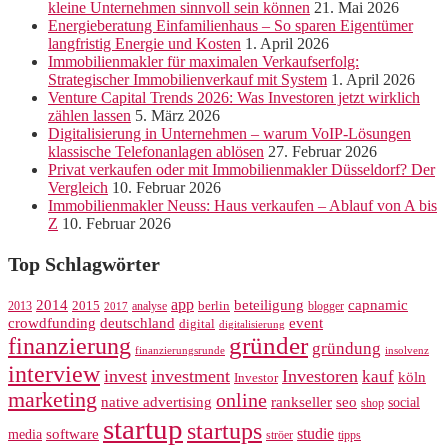
kleine Unternehmen sinnvoll sein können
21. Mai 2026
Energieberatung Einfamilienhaus – So sparen Eigentümer
langfristig Energie und Kosten
1. April 2026
Immobilienmakler für maximalen Verkaufserfolg:
Strategischer Immobilienverkauf mit System
1. April 2026
Venture Capital Trends 2026: Was Investoren jetzt wirklich
zählen lassen
5. März 2026
Digitalisierung in Unternehmen – warum VoIP-Lösungen
klassische Telefonanlagen ablösen
27. Februar 2026
Privat verkaufen oder mit Immobilienmakler Düsseldorf? Der
Vergleich
10. Februar 2026
Immobilienmakler Neuss: Haus verkaufen – Ablauf von A bis
Z
10. Februar 2026
Top Schlagwörter
app
2014
beteiligung
capnamic
2013
2015
analyse
berlin
blogger
2017
crowdfunding
deutschland
event
digital
digitalisierung
gründer
finanzierung
gründung
finanzierungsrunde
insolvenz
interview
invest
investment
Investoren
kauf
köln
Investor
marketing
online
rankseller
native advertising
seo
social
shop
startup
startups
studie
software
media
ströer
tipps