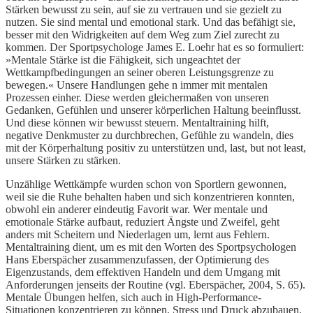
Stärken bewusst zu sein, auf sie zu vertrauen und sie gezielt zu
nutzen. Sie sind mental und emotional stark. Und das befähigt sie,
besser mit den Widrigkeiten auf dem Weg zum Ziel zurecht zu
kommen. Der Sportpsychologe James E. Loehr hat es so formuliert:
»Mentale Stärke ist die Fähigkeit, sich ungeachtet der
Wettkampfbedingungen an seiner oberen Leistungsgrenze zu
bewegen.« Unsere Handlungen gehe n immer mit mentalen
Prozessen einher. Diese werden gleichermaßen von unseren
Gedanken, Gefühlen und unserer körperlichen Haltung beeinflusst.
Und diese können wir bewusst steuern. Mentaltraining hilft,
negative Denkmuster zu durchbrechen, Gefühle zu wandeln, dies
mit der Körperhaltung positiv zu unterstützen und, last, but not least,
unsere Stärken zu stärken.
Unzählige Wettkämpfe wurden schon von Sportlern gewonnen,
weil sie die Ruhe behalten haben und sich konzentrieren konnten,
obwohl ein anderer eindeutig Favorit war. Wer mentale und
emotionale Stärke aufbaut, reduziert Ängste und Zweifel, geht
anders mit Scheitern und Niederlagen um, lernt aus Fehlern.
Mentaltraining dient, um es mit den Worten des Sportpsychologen
Hans Eberspächer zusammenzufassen, der Optimierung des
Eigenzustands, dem effektiven Handeln und dem Umgang mit
Anforderungen jenseits der Routine (vgl. Eberspächer, 2004, S. 65).
Mentale Übungen helfen, sich auch in High-Performance-
Situationen konzentrieren zu können, Stress und Druck abzubauen.