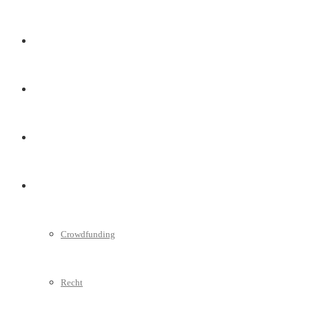
Marketing
Interviews
Videos
Weitere
Crowdfunding
Recht