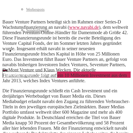
Werbespots
Bauer Venture Partners beteiligt sich im Rahmen einer Series-D
Wachstumsfinanzierung an navabi (
www.navabi.de
), dem weltweit
Sonderthemen
führenden Premium-Online-Händler für Damenmode ab Größe 42.
Diese Finanzierungsrunde ist bereits die zweite Beteiligung des
Venture Capital Fonds, der im Sommer letzten Jahres gegründet
wurde. Insgesamt erhält navabi in seiner neuesten
Geschäftskonto eröffnen
Finanzierungsrunde frisches Kapital in Höhe von 25 Millionen
Euro. Das Investment führt Bauer Venture Partners an, gefolgt von
navabis bisherigen Investoren Index Ventures, Seventure Partners,
DuMont Venture und Klaus Wecken. Die aktuelle
Finanzierungsrunde folgt auf ein 10 Millionen Investment aus dem
Jahr 2013, welches Index Ventures anführte.
Die Finanzierungsrunde schließt ein Cash Investment und ein
dreijähriges Werbebudget von Bauer Media ein. Dieses
Mediabudget erlaubt navabi den Zugang zu führenden Verbraucher-
Titeln in den jeweiligen europäischen Zielmärkten. Bauer Medias
Portfolio umfasst weltweit über 600 Magazine und mehr als 400
digitale Produkte. In Deutschland erreichen die Titel von Bauer
Media knapp 50 Prozent der Gesamtbevölkerung und 58 Prozent
aller hier lebenden Frauen. Mit der Finanzierung entwickelt navabi