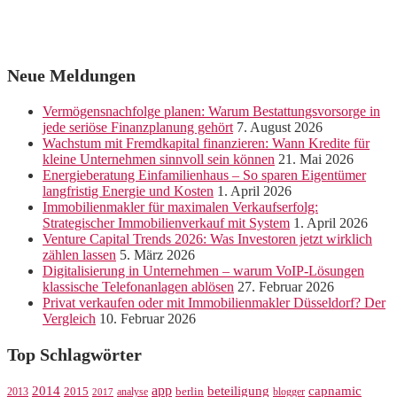
Neue Meldungen
Vermögensnachfolge planen: Warum Bestattungsvorsorge in
jede seriöse Finanzplanung gehört
7. August 2026
Wachstum mit Fremdkapital finanzieren: Wann Kredite für
kleine Unternehmen sinnvoll sein können
21. Mai 2026
Energieberatung Einfamilienhaus – So sparen Eigentümer
langfristig Energie und Kosten
1. April 2026
Immobilienmakler für maximalen Verkaufserfolg:
Strategischer Immobilienverkauf mit System
1. April 2026
Venture Capital Trends 2026: Was Investoren jetzt wirklich
zählen lassen
5. März 2026
Digitalisierung in Unternehmen – warum VoIP-Lösungen
klassische Telefonanlagen ablösen
27. Februar 2026
Privat verkaufen oder mit Immobilienmakler Düsseldorf? Der
Vergleich
10. Februar 2026
Top Schlagwörter
app
2014
beteiligung
capnamic
2013
2015
analyse
berlin
blogger
2017