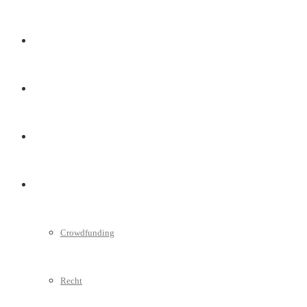
Marketing
Interviews
Videos
Weitere
Crowdfunding
Recht