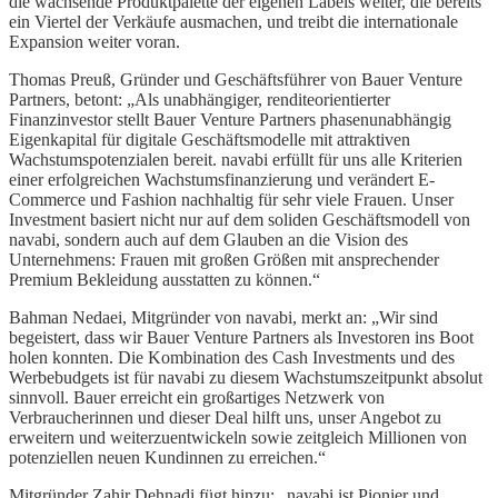
die wachsende Produktpalette der eigenen Labels weiter, die bereits
ein Viertel der Verkäufe ausmachen, und treibt die internationale
Expansion weiter voran.
Thomas Preuß, Gründer und Geschäftsführer von Bauer Venture
Partners, betont: „Als unabhängiger, renditeorientierter
Finanzinvestor stellt Bauer Venture Partners phasenunabhängig
Eigenkapital für digitale Geschäftsmodelle mit attraktiven
Wachstumspotenzialen bereit. navabi erfüllt für uns alle Kriterien
einer erfolgreichen Wachstumsfinanzierung und verändert E-
Commerce und Fashion nachhaltig für sehr viele Frauen. Unser
Investment basiert nicht nur auf dem soliden Geschäftsmodell von
navabi, sondern auch auf dem Glauben an die Vision des
Unternehmens: Frauen mit großen Größen mit ansprechender
Premium Bekleidung ausstatten zu können.“
Bahman Nedaei, Mitgründer von navabi, merkt an: „Wir sind
begeistert, dass wir Bauer Venture Partners als Investoren ins Boot
holen konnten. Die Kombination des Cash Investments und des
Werbebudgets ist für navabi zu diesem Wachstumszeitpunkt absolut
sinnvoll. Bauer erreicht ein großartiges Netzwerk von
Verbraucherinnen und dieser Deal hilft uns, unser Angebot zu
erweitern und weiterzuentwickeln sowie zeitgleich Millionen von
potenziellen neuen Kundinnen zu erreichen.“
Mitgründer Zahir Dehnadi fügt hinzu: „navabi ist Pionier und