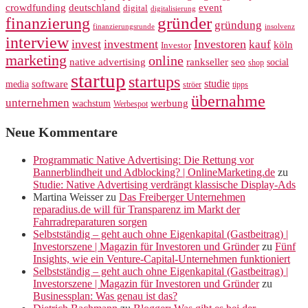
crowdfunding
deutschland
event
digital
digitalisierung
gründer
finanzierung
gründung
finanzierungsrunde
insolvenz
interview
invest
investment
Investoren
kauf
köln
Investor
marketing
online
rankseller
native advertising
seo
social
shop
startup
startups
studie
software
media
ströer
tipps
übernahme
unternehmen
werbung
wachstum
Werbespot
Neue Kommentare
Programmatic Native Advertising: Die Rettung vor
Bannerblindheit und Adblocking? | OnlineMarketing.de
zu
Studie: Native Advertising verdrängt klassische Display-Ads
Martina Weisser
zu
Das Freiberger Unternehmen
reparadius.de will für Transparenz im Markt der
Fahrradreparaturen sorgen
Selbstständig – geht auch ohne Eigenkapital (Gastbeitrag) |
Investorszene | Magazin für Investoren und Gründer
zu
Fünf
Insights, wie ein Venture-Capital-Unternehmen funktioniert
Selbstständig – geht auch ohne Eigenkapital (Gastbeitrag) |
Investorszene | Magazin für Investoren und Gründer
zu
Businessplan: Was genau ist das?