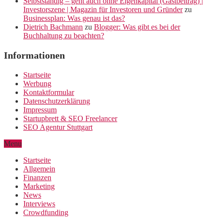
Selbstständig – geht auch ohne Eigenkapital (Gastbeitrag) |
Investorszene | Magazin für Investoren und Gründer
zu
Businessplan: Was genau ist das?
Dietrich Bachmann
zu
Blogger: Was gibt es bei der
Buchhaltung zu beachten?
Informationen
Startseite
Werbung
Kontaktformular
Datenschutzerklärung
Impressum
Startupbrett & SEO Freelancer
SEO Agentur Stuttgart
Menu
Startseite
Allgemein
Finanzen
Marketing
News
Interviews
Crowdfunding