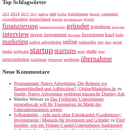
Top Schlagwörter
app
2014
beteiligung
capnamic
2013
2015
analyse
berlin
blogger
2017
crowdfunding
deutschland
event
digital
digitalisierung
gründer
finanzierung
gründung
finanzierungsrunde
insolvenz
interview
invest
investment
Investoren
kauf
köln
Investor
marketing
online
rankseller
native advertising
seo
social
shop
startup
startups
studie
software
media
ströer
tipps
übernahme
unternehmen
werbung
wachstum
Werbespot
Neue Kommentare
Programmatic Native Advertising: Die Rettung vor
Bannerblindheit und Adblocking? | OnlineMarketing.de
zu
Studie: Native Advertising verdrängt klassische Display-Ads
Martina Weisser
zu
Das Freiberger Unternehmen
reparadius.de will für Transparenz im Markt der
Fahrradreparaturen sorgen
Selbstständig – geht auch ohne Eigenkapital (Gastbeitrag) |
Investorszene | Magazin für Investoren und Gründer
zu
Fünf
Insights, wie ein Venture-Capital-Unternehmen funktioniert