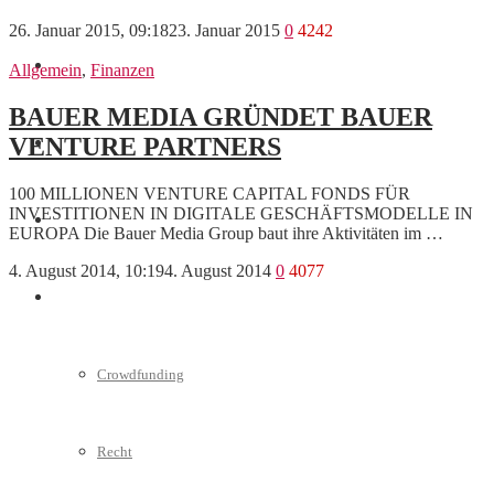
26. Januar 2015, 09:18
23. Januar 2015
0
4242
Marketing
Allgemein
,
Finanzen
BAUER MEDIA GRÜNDET BAUER
VENTURE PARTNERS
Interviews
100 MILLIONEN VENTURE CAPITAL FONDS FÜR
INVESTITIONEN IN DIGITALE GESCHÄFTSMODELLE IN
Videos
EUROPA Die Bauer Media Group baut ihre Aktivitäten im …
4. August 2014, 10:19
4. August 2014
0
4077
Weitere
Crowdfunding
Recht