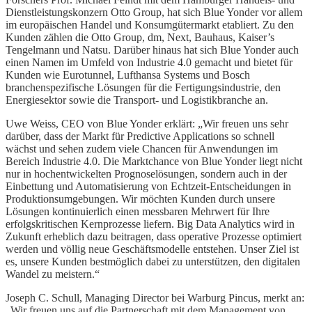
Dienstleistungskonzern Otto Group, hat sich Blue Yonder vor allem
im europäischen Handel und Konsumgütermarkt etabliert. Zu den
Kunden zählen die Otto Group, dm, Next, Bauhaus, Kaiser’s
Tengelmann und Natsu. Darüber hinaus hat sich Blue Yonder auch
einen Namen im Umfeld von Industrie 4.0 gemacht und bietet für
Kunden wie Eurotunnel, Lufthansa Systems und Bosch
branchenspezifische Lösungen für die Fertigungsindustrie, den
Energiesektor sowie die Transport- und Logistikbranche an.
Uwe Weiss, CEO von Blue Yonder erklärt: „Wir freuen uns sehr
darüber, dass der Markt für Predictive Applications so schnell
wächst und sehen zudem viele Chancen für Anwendungen im
Bereich Industrie 4.0. Die Marktchance von Blue Yonder liegt nicht
nur in hochentwickelten Prognoselösungen, sondern auch in der
Einbettung und Automatisierung von Echtzeit-Entscheidungen in
Produktionsumgebungen. Wir möchten Kunden durch unsere
Lösungen kontinuierlich einen messbaren Mehrwert für Ihre
erfolgskritischen Kernprozesse liefern. Big Data Analytics wird in
Zukunft erheblich dazu beitragen, dass operative Prozesse optimiert
werden und völlig neue Geschäftsmodelle entstehen. Unser Ziel ist
es, unsere Kunden bestmöglich dabei zu unterstützen, den digitalen
Wandel zu meistern.“
Joseph C. Schull, Managing Director bei Warburg Pincus, merkt an:
„Wir freuen uns auf die Partnerschaft mit dem Management von