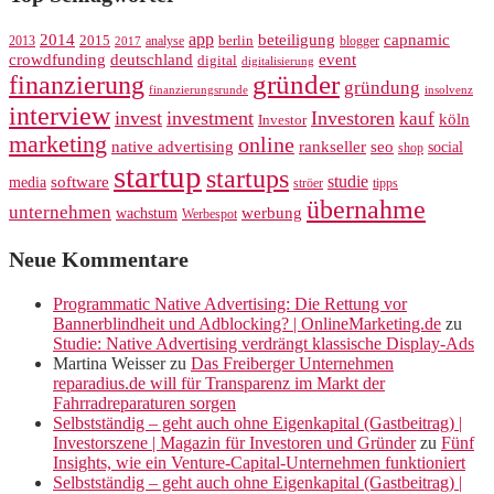
app
2014
beteiligung
capnamic
2013
2015
analyse
berlin
blogger
2017
crowdfunding
deutschland
event
digital
digitalisierung
gründer
finanzierung
gründung
finanzierungsrunde
insolvenz
interview
invest
investment
Investoren
kauf
köln
Investor
marketing
online
rankseller
native advertising
seo
social
shop
startup
startups
studie
software
media
ströer
tipps
übernahme
unternehmen
werbung
wachstum
Werbespot
Neue Kommentare
Programmatic Native Advertising: Die Rettung vor
Bannerblindheit und Adblocking? | OnlineMarketing.de
zu
Studie: Native Advertising verdrängt klassische Display-Ads
Martina Weisser
zu
Das Freiberger Unternehmen
reparadius.de will für Transparenz im Markt der
Fahrradreparaturen sorgen
Selbstständig – geht auch ohne Eigenkapital (Gastbeitrag) |
Investorszene | Magazin für Investoren und Gründer
zu
Fünf
Insights, wie ein Venture-Capital-Unternehmen funktioniert
Selbstständig – geht auch ohne Eigenkapital (Gastbeitrag) |