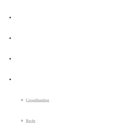
Marketing
Interviews
Videos
Weitere
Crowdfunding
Recht