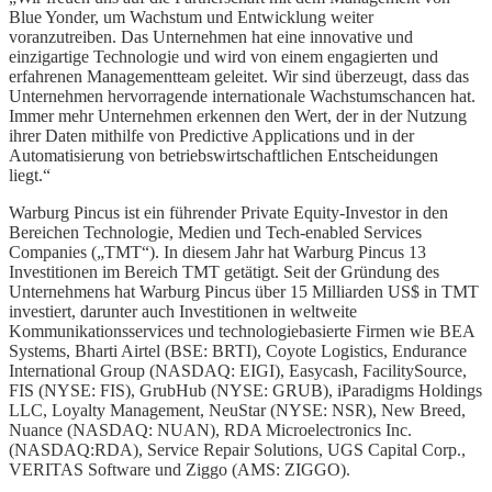
Blue Yonder, um Wachstum und Entwicklung weiter
voranzutreiben. Das Unternehmen hat eine innovative und
einzigartige Technologie und wird von einem engagierten und
erfahrenen Managementteam geleitet. Wir sind überzeugt, dass das
Unternehmen hervorragende internationale Wachstumschancen hat.
Immer mehr Unternehmen erkennen den Wert, der in der Nutzung
ihrer Daten mithilfe von Predictive Applications und in der
Automatisierung von betriebswirtschaftlichen Entscheidungen
liegt.“
Warburg Pincus ist ein führender Private Equity-Investor in den
Bereichen Technologie, Medien und Tech-enabled Services
Companies („TMT“). In diesem Jahr hat Warburg Pincus 13
Investitionen im Bereich TMT getätigt. Seit der Gründung des
Unternehmens hat Warburg Pincus über 15 Milliarden US$ in TMT
investiert, darunter auch Investitionen in weltweite
Kommunikationsservices und technologiebasierte Firmen wie BEA
Systems, Bharti Airtel (BSE: BRTI), Coyote Logistics, Endurance
International Group (NASDAQ: EIGI), Easycash, FacilitySource,
FIS (NYSE: FIS), GrubHub (NYSE: GRUB), iParadigms Holdings
LLC, Loyalty Management, NeuStar (NYSE: NSR), New Breed,
Nuance (NASDAQ: NUAN), RDA Microelectronics Inc.
(NASDAQ:RDA), Service Repair Solutions, UGS Capital Corp.,
VERITAS Software und Ziggo (AMS: ZIGGO).