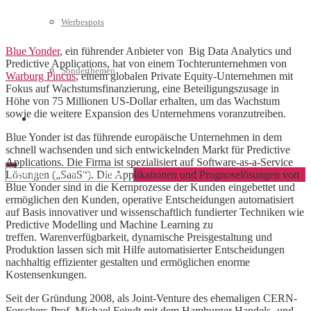
Werbespots
Blue Yonder
, ein führender Anbieter von Big Data Analytics und
Predictive Applications, hat von einem Tochterunternehmen von
Sonderthemen
Warburg Pincus
, einem globalen Private Equity-Unternehmen mit
Fokus auf Wachstumsfinanzierung, eine Beteiligungszusage in
Höhe von 75 Millionen US-Dollar erhalten, um das Wachstum
sowie die weitere Expansion des Unternehmens voranzutreiben.
Geschäftskonto eröffnen
Blue Yonder ist das führende europäische Unternehmen in dem
schnell wachsenden und sich entwickelnden Markt für Predictive
Applications. Die Firma ist spezialisiert auf Software-as-a-Service
Lösungen („SaaS“). Die Applikationen und Prognoselösungen von
Blue Yonder sind in die Kernprozesse der Kunden eingebettet und
ermöglichen den Kunden, operative Entscheidungen automatisiert
auf Basis innovativer und wissenschaftlich fundierter Techniken wie
Predictive Modelling und Machine Learning zu
treffen. Warenverfügbarkeit, dynamische Preisgestaltung und
Produktion lassen sich mit Hilfe automatisierter Entscheidungen
nachhaltig effizienter gestalten und ermöglichen enorme
Kostensenkungen.
Seit der Gründung 2008, als Joint-Venture des ehemaligen CERN-
Forschers Prof. Michael Feindt mit dem Hamburger Handels- und