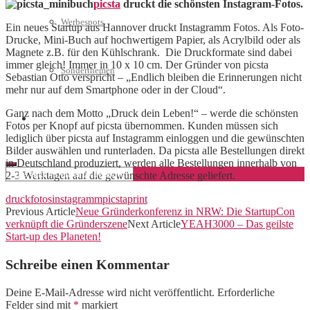
picsta
druckt die schönsten Instagram-Fotos.
Werbespots
Ein neues Startup aus Hannover druckt Instagramm Fotos. Als Foto-
Drucke, Mini-Buch auf hochwertigem Papier, als Acrylbild oder als
Magnete z.B. für den Kühlschrank. Die Druckformate sind dabei
immer gleich! Immer in 10 x 10 cm. Der Gründer von picsta
Sonderthemen
Sebastian Otto verspricht – „Endlich bleiben die Erinnerungen nicht
mehr nur auf dem Smartphone oder in der Cloud“.
Ganz nach dem Motto „Druck dein Leben!“ – werde die schönsten
Geschäftskonto eröffnen
Fotos per Knopf auf picsta übernommen. Kunden müssen sich
lediglich über picsta auf Instagramm einloggen und die gewünschten
Bilder auswählen und runterladen. Da picsta alle Bestellungen direkt
in Deutschland produziert, werden alle Bestellungen innerhalb von
2-3 Werktagen auf die gewünschte Adresse geliefert.
druck
fotos
instagramm
picsta
print
Previous Article
Neue Gründerkonferenz in NRW: Die StartupCon
verknüpft die Gründerszene
Next Article
YEAH3000 – Das geilste
Start-up des Planeten!
Schreibe einen Kommentar
Deine E-Mail-Adresse wird nicht veröffentlicht.
Erforderliche
Felder sind mit
*
markiert