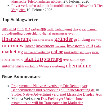
klassische Telefonanlagen ablösen
27. Februar 2026
Privat verkaufen oder mit Immobilienmakler Düsseldorf? Der
Vergleich
10. Februar 2026
Top Schlagwörter
app
2014
beteiligung
capnamic
2013
2015
analyse
berlin
blogger
2017
crowdfunding
deutschland
event
digital
digitalisierung
gründer
finanzierung
gründung
finanzierungsrunde
insolvenz
interview
invest
investment
Investoren
kauf
köln
Investor
marketing
online
rankseller
native advertising
seo
social
shop
startup
startups
studie
software
media
ströer
tipps
übernahme
unternehmen
werbung
wachstum
Werbespot
Neue Kommentare
Programmatic Native Advertising: Die Rettung vor
Bannerblindheit und Adblocking? | OnlineMarketing.de
zu
Studie: Native Advertising verdrängt klassische Display-Ads
Martina Weisser
zu
Das Freiberger Unternehmen
reparadius.de will für Transparenz im Markt der