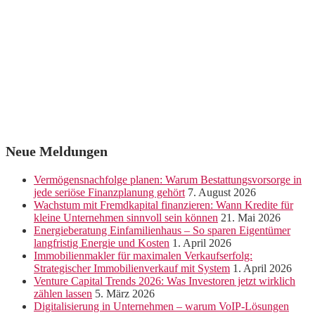
Neue Meldungen
Vermögensnachfolge planen: Warum Bestattungsvorsorge in
jede seriöse Finanzplanung gehört
7. August 2026
Wachstum mit Fremdkapital finanzieren: Wann Kredite für
kleine Unternehmen sinnvoll sein können
21. Mai 2026
Energieberatung Einfamilienhaus – So sparen Eigentümer
langfristig Energie und Kosten
1. April 2026
Immobilienmakler für maximalen Verkaufserfolg:
Strategischer Immobilienverkauf mit System
1. April 2026
Venture Capital Trends 2026: Was Investoren jetzt wirklich
zählen lassen
5. März 2026
Digitalisierung in Unternehmen – warum VoIP-Lösungen