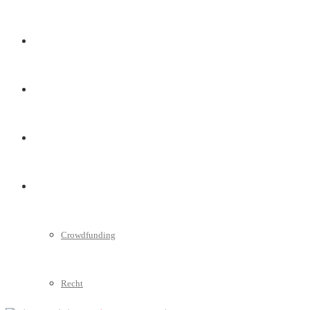
Marketing
Interviews
Videos
Weitere
Crowdfunding
Recht