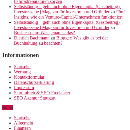
Fahrradreparaturen sorgen
Selbstständig – geht auch ohne Eigenkapital (Gastbeitrag) |
Investorszene | Magazin für Investoren und Gründer
zu
Fünf
Insights, wie ein Venture-Capital-Unternehmen funktioniert
Selbstständig – geht auch ohne Eigenkapital (Gastbeitrag) |
Investorszene | Magazin für Investoren und Gründer
zu
Businessplan: Was genau ist das?
Dietrich Bachmann
zu
Blogger: Was gibt es bei der
Buchhaltung zu beachten?
Informationen
Startseite
Werbung
Kontaktformular
Datenschutzerklärung
Impressum
Startupbrett & SEO Freelancer
SEO Agentur Stuttgart
Menu
Startseite
Allgemein
Finanzen