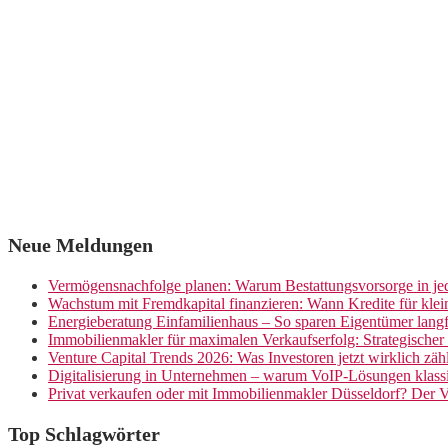
Neue Meldungen
Vermögensnachfolge planen: Warum Bestattungsvorsorge in jed
Wachstum mit Fremdkapital finanzieren: Wann Kredite für kle
Energieberatung Einfamilienhaus – So sparen Eigentümer langf
Immobilienmakler für maximalen Verkaufserfolg: Strategische
Venture Capital Trends 2026: Was Investoren jetzt wirklich zäh
Digitalisierung in Unternehmen – warum VoIP-Lösungen klassi
Privat verkaufen oder mit Immobilienmakler Düsseldorf? Der V
Top Schlagwörter