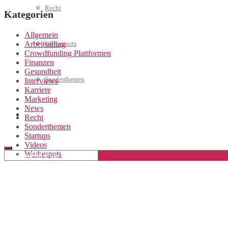
Recht
Kategorien
Allgemein
Arbeitsalltag
Werbespots
Crowdfunding Plattformen
Finanzen
Gesundheit
Sonderthemen
Interviews
Karriere
Marketing
News
Geschäftskonto eröffnen
Recht
Sonderthemen
Startups
Videos
Werbespots