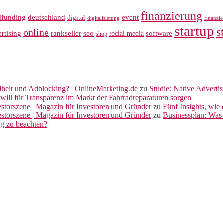
finanzierung
dfunding
deutschland
event
digital
digitalisierung
finanzi
startup
s
online
rankseller
rtising
seo
software
social media
shop
dheit und Adblocking? | OnlineMarketing.de
zu
Studie: Native Adverti
will für Transparenz im Markt der Fahrradreparaturen sorgen
vestorszene | Magazin für Investoren und Gründer
zu
Fünf Insights, wie
vestorszene | Magazin für Investoren und Gründer
zu
Businessplan: Was 
ng zu beachten?