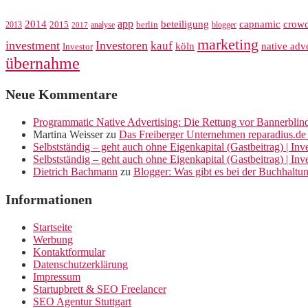
app
crow
2014
beteiligung
capnamic
2013
2015
analyse
berlin
blogger
2017
marketing
investment
Investoren
kauf
köln
native adve
Investor
übernahme
Neue Kommentare
Programmatic Native Advertising: Die Rettung vor Bannerblin
Martina Weisser
zu
Das Freiberger Unternehmen reparadius.de 
Selbstständig – geht auch ohne Eigenkapital (Gastbeitrag) | In
Selbstständig – geht auch ohne Eigenkapital (Gastbeitrag) | In
Dietrich Bachmann
zu
Blogger: Was gibt es bei der Buchhaltu
Informationen
Startseite
Werbung
Kontaktformular
Datenschutzerklärung
Impressum
Startupbrett & SEO Freelancer
SEO Agentur Stuttgart