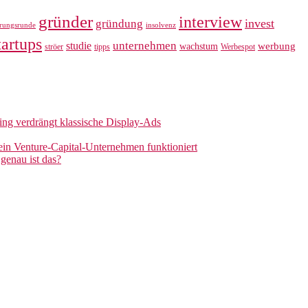
gründer
interview
invest
gründung
erungsrunde
insolvenz
tartups
unternehmen
studie
werbung
wachstum
ströer
tipps
Werbespot
sing verdrängt klassische Display-Ads
 ein Venture-Capital-Unternehmen funktioniert
genau ist das?