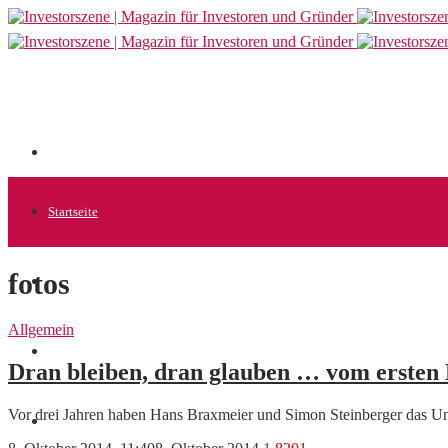
Startseite
fotos
Allgemein
Allgemein
Startups
Dran bleiben, dran glauben … vom ersten B
Vor drei Jahren haben Hans Braxmeier und Simon Steinberger das U
News