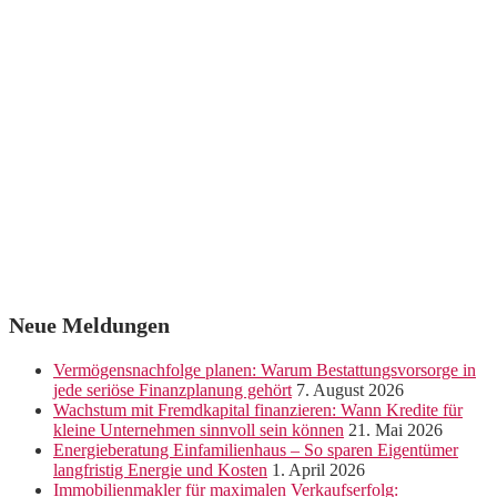
Neue Meldungen
Vermögensnachfolge planen: Warum Bestattungsvorsorge in
jede seriöse Finanzplanung gehört
7. August 2026
Wachstum mit Fremdkapital finanzieren: Wann Kredite für
kleine Unternehmen sinnvoll sein können
21. Mai 2026
Energieberatung Einfamilienhaus – So sparen Eigentümer
langfristig Energie und Kosten
1. April 2026
Immobilienmakler für maximalen Verkaufserfolg: