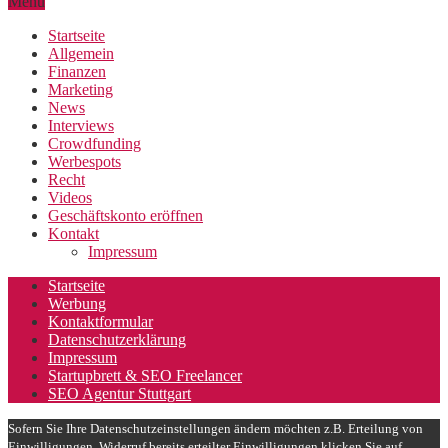
Menu
Startseite
Allgemein
Finanzen
Marketing
News
Interviews
Crowdfunding
Werbespots
Recht
Videos
Geschäftskonto eröffnen
Kontakt
Impressum
Startseite
Werbung
Kontaktformular
Datenschutzerklärung
Impressum
Startupbrett & SEO Freelancer
SEO Agentur Stuttgart
Sofern Sie Ihre Datenschutzeinstellungen ändern möchten z.B. Erteilung von
Einwilligungen, Widerruf bereits erteilter Einwilligungen klicken Sie auf