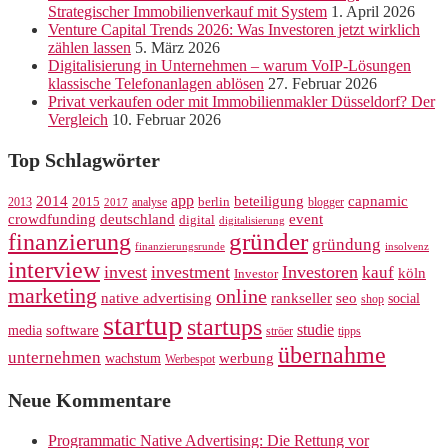
Strategischer Immobilienverkauf mit System
1. April 2026
Venture Capital Trends 2026: Was Investoren jetzt wirklich
zählen lassen
5. März 2026
Digitalisierung in Unternehmen – warum VoIP-Lösungen
klassische Telefonanlagen ablösen
27. Februar 2026
Privat verkaufen oder mit Immobilienmakler Düsseldorf? Der
Vergleich
10. Februar 2026
Top Schlagwörter
app
2014
beteiligung
capnamic
2013
2015
analyse
berlin
blogger
2017
crowdfunding
deutschland
event
digital
digitalisierung
gründer
finanzierung
gründung
finanzierungsrunde
insolvenz
interview
invest
investment
Investoren
kauf
köln
Investor
marketing
online
rankseller
native advertising
seo
social
shop
startup
startups
studie
software
media
ströer
tipps
übernahme
unternehmen
werbung
wachstum
Werbespot
Neue Kommentare
Programmatic Native Advertising: Die Rettung vor