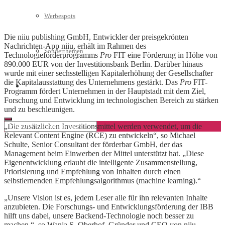
Werbespots
Die niiu publishing GmbH, Entwickler der preisgekrönten
Nachrichten-App niiu, erhält im Rahmen des
Sonderthemen
Technologieförderprogramms
Pro
FIT eine Förderung in Höhe von
890.000 EUR von der Investitionsbank Berlin. Darüber hinaus
wurde mit einer sechsstelligen Kapitalerhöhung der Gesellschafter
die Kapitalausstattung des Unternehmens gestärkt. Das
Pro
FIT-
Geschäftskonto eröffnen
Programm fördert Unternehmen in der Hauptstadt mit dem Ziel,
Forschung und Entwicklung im technologischen Bereich zu stärken
und zu beschleunigen.
„Die zusätzlichen Investitionsmittel werden verwendet, um die
Relevant Content Engine (RCE) zu entwickeln“, so Michael
Schulte, Senior Consultant der förderbar GmbH, der das
Management beim Einwerben der Mittel unterstützt hat. „Diese
Eigenentwicklung erlaubt die intelligente Zusammenstellung,
Priorisierung und Empfehlung von Inhalten durch einen
selbstlernenden Empfehlungsalgorithmus (machine learning).“
„Unsere Vision ist es, jedem Leser alle für ihn relevanten Inhalte
anzubieten. Die Forschungs- und Entwicklungsförderung der IBB
hilft uns dabei, unsere Backend-Technologie noch besser zu
machen.“, so Wanja S. Oberhof, Gründer und CEO von niiu.