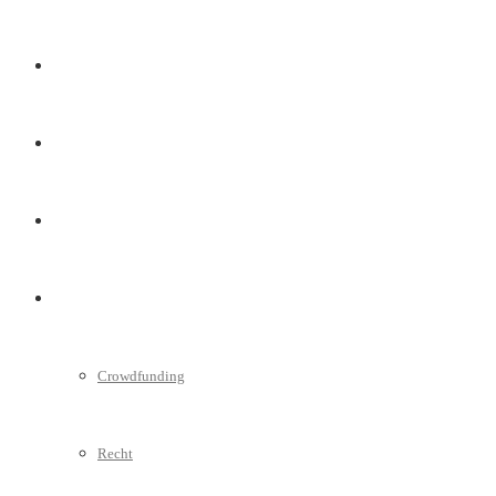
Marketing
Interviews
Videos
Weitere
Crowdfunding
Recht