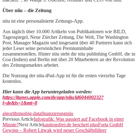
Über niiu – die Zeitung
niiu ist eine personalisierte Zeitungs-App.
Aus täglich über 10.000 Artikeln von Publikationen wie BILD,
Tagesspiegel, Neue Zürcher Zeitung, Die Welt, The Washington
Post, Manager Magazin und insgesamt über 40 Partnern kann sich
jeder Leser seine persönlichen Premiuminhalte
zusammenstellen. Hinter niiu steht die niiu publishing GmbH, die in
Goa (Indien) und Berlin mit über 20 Mitarbeitern an der Revolution
des Zeitungsmarktes arbeitet.
Die Nutzung der niiu-iPad-App ist für die ersten vierzehn Tage
kostenlos.
Hier kann die App heruntergeladen werden:
https://itunes.apple.com/de/app/niiu/id604400232?
l=de&ls=1&mt=8
algorithmus
big-data
finanzierung
niiu
Previous Article
Infografik: Was passiert auf Facebook in einer
Minute?
Next Article
kautionsfrei.de beschert plusForta GmbH
Gewinn – Robert Litwak wird neuer Geschäftsführer