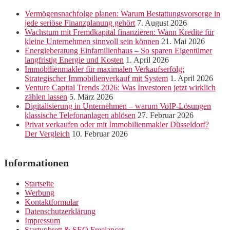
Vermögensnachfolge planen: Warum Bestattungsvorsorge in
jede seriöse Finanzplanung gehört
7. August 2026
Wachstum mit Fremdkapital finanzieren: Wann Kredite für
kleine Unternehmen sinnvoll sein können
21. Mai 2026
Energieberatung Einfamilienhaus – So sparen Eigentümer
langfristig Energie und Kosten
1. April 2026
Immobilienmakler für maximalen Verkaufserfolg:
Strategischer Immobilienverkauf mit System
1. April 2026
Venture Capital Trends 2026: Was Investoren jetzt wirklich
zählen lassen
5. März 2026
Digitalisierung in Unternehmen – warum VoIP-Lösungen
klassische Telefonanlagen ablösen
27. Februar 2026
Privat verkaufen oder mit Immobilienmakler Düsseldorf?
Der Vergleich
10. Februar 2026
Informationen
Startseite
Werbung
Kontaktformular
Datenschutzerklärung
Impressum
Startupbrett & SEO Freelancer