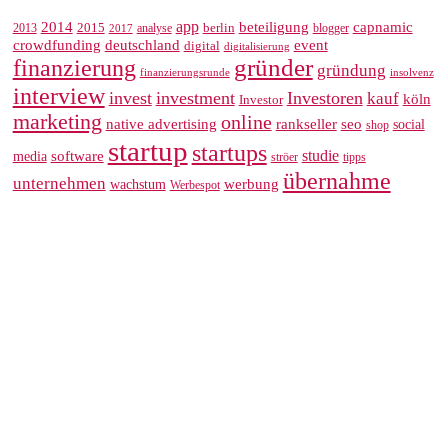
app
2014
beteiligung
capnamic
2013
2015
analyse
berlin
blogger
2017
crowdfunding
deutschland
event
digital
digitalisierung
gründer
finanzierung
gründung
finanzierungsrunde
insolvenz
interview
invest
investment
Investoren
kauf
köln
Investor
marketing
online
rankseller
native advertising
seo
social
shop
startup
startups
studie
software
media
ströer
tipps
übernahme
unternehmen
werbung
wachstum
Werbespot