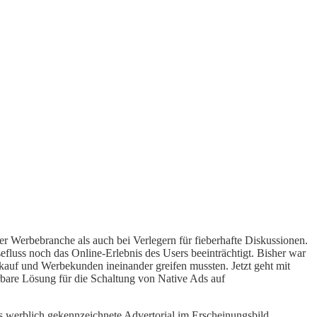
der Werbebranche als auch bei Verlegern für fieberhafte Diskussionen.
sefluss noch das Online-Erlebnis des Users beeinträchtigt. Bisher war
kauf und Werbekunden ineinander greifen mussten. Jetzt geht mit
erbare Lösung für die Schaltung von Native Ads auf
as werblich gekennzeichnete Advertorial im Erscheinungsbild