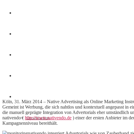
Finanzen
Marketing
Interviews
Videos
Weitere
Köln, 31. März 2014 – Native Advertising als Online Marketing Instru
Gemeint ist Werbung, die sich nahtlos und kontextuell angepasst in ei
die manuell geprägte Integration von Advertorials eher umständlich 
nativendo (
http://www.nativendo.de
) einer der ersten Anbieter im d
Crowdfunding
Kampagnenniveau bereithält.
nativendo integriert Advertorials wie von Zauberhand z