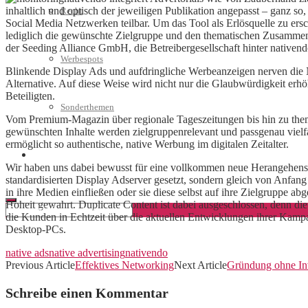
inhaltlich und optisch der jeweiligen Publikation angepasst – ganz so, a
Recht
Social Media Netzwerken teilbar. Um das Tool als Erlösquelle zu ers
lediglich die gewünschte Zielgruppe und den thematischen Zusammenh
der Seeding Alliance GmbH, die Betreibergesellschaft hinter nativend
Werbespots
Blinkende Display Ads und aufdringliche Werbeanzeigen nerven die N
Alternative. Auf diese Weise wird nicht nur die Glaubwürdigkeit erh
Beteiligten.
Sonderthemen
Vom Premium-Magazin über regionale Tageszeitungen bis hin zu thema
gewünschten Inhalte werden zielgruppenrelevant und passgenau vielfac
ermöglicht so authentische, native Werbung im digitalen Zeitalter.
Geschäftskonto eröffnen
Wir haben uns dabei bewusst für eine vollkommen neue Herangehensweis
standardisierten Display Adserver gesetzt, sondern gleich von Anfang 
in ihre Medien einfließen oder sie diese selbst auf ihre Zielgruppe a
Hoheit gewahrt. Duplicate Content ist dabei ausgeschlossen, denn di
die Kunden in Echtzeit über die aktuellen Entwicklungen ihrer Kampa
Desktop-PCs.
native ads
native advertising
nativendo
Previous Article
Effektives Networking
Next Article
Gründung ohne In
Schreibe einen Kommentar