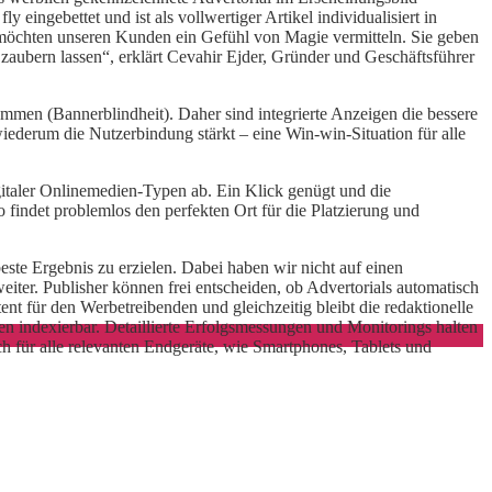
y eingebettet und ist als vollwertiger Artikel individualisiert in
ir möchten unseren Kunden ein Gefühl von Magie vermitteln. Sie geben
ubern lassen“, erklärt Cevahir Ejder, Gründer und Geschäftsführer
men (Bannerblindheit). Daher sind integrierte Anzeigen die bessere
ederum die Nutzerbindung stärkt – eine Win-win-Situation für alle
italer Onlinemedien-Typen ab. Ein Klick genügt und die
 findet problemlos den perfekten Ort für die Platzierung und
ste Ergebnis zu erzielen. Dabei haben wir nicht auf einen
eiter. Publisher können frei entscheiden, ob Advertorials automatisch
nt für den Werbetreibenden und gleichzeitig bleibt die redaktionelle
en indexierbar. Detaillierte Erfolgsmessungen und Monitorings halten
h für alle relevanten Endgeräte, wie Smartphones, Tablets und