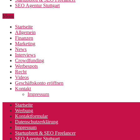
SEO Agentur Stuttgart
Menu
Startseite
Allgemein
Finanzen
Marketing
News
Interviews
Crowdfunding
Werbespots
Recht
Videos
Geschäftskonto eröffnen
Kontakt
Impressum
Startseite
Werbung
Kontaktformular
Datenschutzerklärung
Impressum
Startupbrett & SEO Freelancer
SEO Agentur Stuttgart