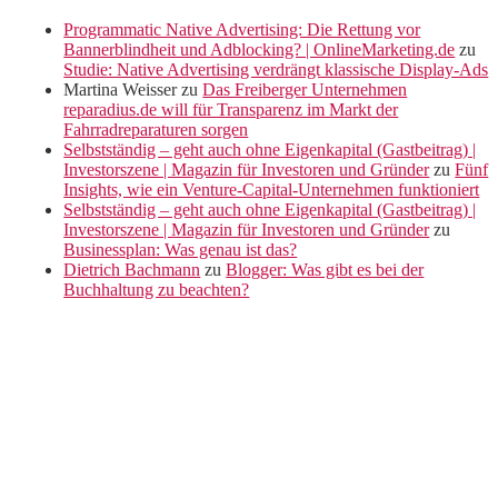
Programmatic Native Advertising: Die Rettung vor
Bannerblindheit und Adblocking? | OnlineMarketing.de
zu
Studie: Native Advertising verdrängt klassische Display-Ads
Martina Weisser
zu
Das Freiberger Unternehmen
reparadius.de will für Transparenz im Markt der
Fahrradreparaturen sorgen
Selbstständig – geht auch ohne Eigenkapital (Gastbeitrag) |
Investorszene | Magazin für Investoren und Gründer
zu
Fünf
Insights, wie ein Venture-Capital-Unternehmen funktioniert
Selbstständig – geht auch ohne Eigenkapital (Gastbeitrag) |
Investorszene | Magazin für Investoren und Gründer
zu
Businessplan: Was genau ist das?
Dietrich Bachmann
zu
Blogger: Was gibt es bei der
Buchhaltung zu beachten?