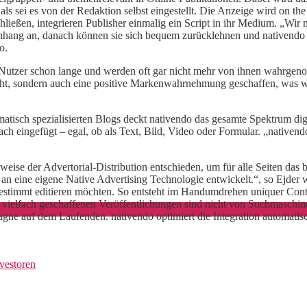
ls sei es von der Redaktion selbst eingestellt. Die Anzeige wird on the fl
chließen, integrieren Publisher einmalig ein Script in ihr Medium. „W
ang an, danach können sie sich bequem zurücklehnen und nativendo za
o.
utzer schon lange und werden oft gar nicht mehr von ihnen wahrgenom
öht, sondern auch eine positive Markenwahrnehmung geschaffen, was wi
tisch spezialisierten Blogs deckt nativendo das gesamte Spektrum dig
h eingefügt – egal, ob als Text, Bild, Video oder Formular. „nativendo
e der Advertorial-Distribution entschieden, um für alle Seiten das be
an eine eigene Native Advertising Technologie entwickelt.“, so Ejder w
bgestimmt editieren möchten. So entsteht im Handumdrehen uniquer Conte
e vielfach geschaffenen Veröffentlichungen sind nicht von Suchmaschin
gne auf dem Laufenden. nativendo optimiert die Integration automatisc
vestoren