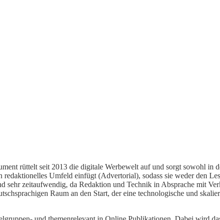
ment rüttelt seit 2013 die digitale Werbewelt auf und sorgt sowohl in 
n redaktionelles Umfeld einfügt (Advertorial), sodass sie weder den Le
und sehr zeitaufwendig, da Redaktion und Technik in Absprache mit Ver
eutschsprachigen Raum an den Start, der eine technologische und skali
ielgruppen- und themenrelevant in Online Publikationen. Dabei wird d