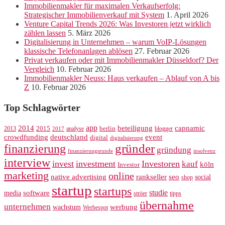
Immobilienmakler für maximalen Verkaufserfolg:
Strategischer Immobilienverkauf mit System
1. April 2026
Venture Capital Trends 2026: Was Investoren jetzt wirklich
zählen lassen
5. März 2026
Digitalisierung in Unternehmen – warum VoIP-Lösungen
klassische Telefonanlagen ablösen
27. Februar 2026
Privat verkaufen oder mit Immobilienmakler Düsseldorf? Der
Vergleich
10. Februar 2026
Immobilienmakler Neuss: Haus verkaufen – Ablauf von A bis
Z
10. Februar 2026
Top Schlagwörter
app
2014
beteiligung
capnamic
2013
2015
analyse
berlin
blogger
2017
crowdfunding
deutschland
event
digital
digitalisierung
gründer
finanzierung
gründung
finanzierungsrunde
insolvenz
interview
invest
investment
Investoren
kauf
köln
Investor
marketing
online
rankseller
native advertising
seo
social
shop
startup
startups
studie
software
media
ströer
tipps
übernahme
unternehmen
werbung
wachstum
Werbespot