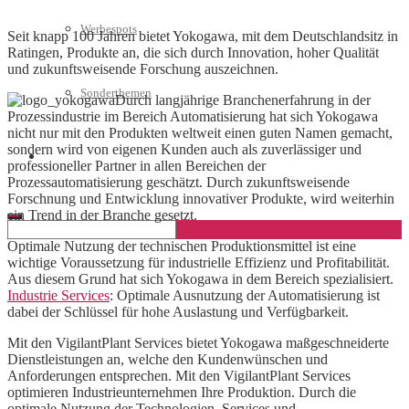
Werbespots
Seit knapp 100 Jahren bietet Yokogawa, mit dem Deutschlandsitz in
Ratingen, Produkte an, die sich durch Innovation, hoher Qualität
und zukunftsweisende Forschung auszeichnen.
Sonderthemen
Durch langjährige Branchenerfahrung in der
Prozessindustrie im Bereich Automatisierung hat sich Yokogawa
nicht nur mit den Produkten weltweit einen guten Namen gemacht,
sondern wird von eigenen Kunden auch als zuverlässiger und
Geschäftskonto eröffnen
professioneller Partner in allen Bereichen der
Prozessautomatisierung geschätzt. Durch zukunftsweisende
Forschnung und Entwicklung innovativer Produkte, wird weiterhin
ein Trend in der Branche gesetzt.
Optimale Nutzung der technischen Produktionsmittel ist eine
wichtige Voraussetzung für industrielle Effizienz und Profitabilität.
Aus diesem Grund hat sich Yokogawa in dem Bereich spezialisiert.
Industrie Services
: Optimale Ausnutzung der Automatisierung ist
dabei der Schlüssel für hohe Auslastung und Verfügbarkeit.
Mit den VigilantPlant Services bietet Yokogawa maßgeschneiderte
Dienstleistungen an, welche den Kundenwünschen und
Anforderungen entsprechen. Mit den VigilantPlant Services
optimieren Industrieunternehmen Ihre Produktion. Durch die
optimale Nutzung der Technologien, Services und