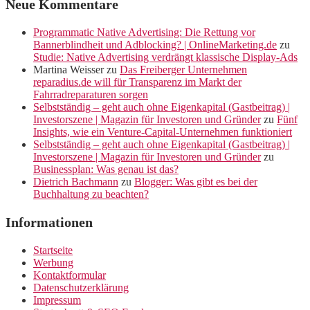
Neue Kommentare
Programmatic Native Advertising: Die Rettung vor
Bannerblindheit und Adblocking? | OnlineMarketing.de
zu
Studie: Native Advertising verdrängt klassische Display-Ads
Martina Weisser
zu
Das Freiberger Unternehmen
reparadius.de will für Transparenz im Markt der
Fahrradreparaturen sorgen
Selbstständig – geht auch ohne Eigenkapital (Gastbeitrag) |
Investorszene | Magazin für Investoren und Gründer
zu
Fünf
Insights, wie ein Venture-Capital-Unternehmen funktioniert
Selbstständig – geht auch ohne Eigenkapital (Gastbeitrag) |
Investorszene | Magazin für Investoren und Gründer
zu
Businessplan: Was genau ist das?
Dietrich Bachmann
zu
Blogger: Was gibt es bei der
Buchhaltung zu beachten?
Informationen
Startseite
Werbung
Kontaktformular
Datenschutzerklärung
Impressum