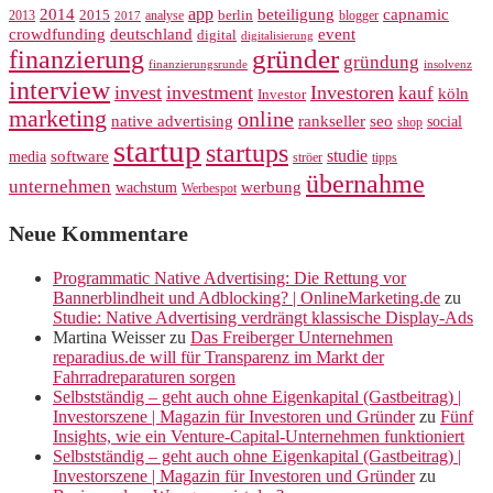
app
2014
beteiligung
capnamic
2013
2015
analyse
berlin
blogger
2017
crowdfunding
deutschland
event
digital
digitalisierung
gründer
finanzierung
gründung
finanzierungsrunde
insolvenz
interview
invest
investment
Investoren
kauf
köln
Investor
marketing
online
rankseller
native advertising
seo
social
shop
startup
startups
studie
software
media
ströer
tipps
übernahme
unternehmen
werbung
wachstum
Werbespot
Neue Kommentare
Programmatic Native Advertising: Die Rettung vor
Bannerblindheit und Adblocking? | OnlineMarketing.de
zu
Studie: Native Advertising verdrängt klassische Display-Ads
Martina Weisser
zu
Das Freiberger Unternehmen
reparadius.de will für Transparenz im Markt der
Fahrradreparaturen sorgen
Selbstständig – geht auch ohne Eigenkapital (Gastbeitrag) |
Investorszene | Magazin für Investoren und Gründer
zu
Fünf
Insights, wie ein Venture-Capital-Unternehmen funktioniert
Selbstständig – geht auch ohne Eigenkapital (Gastbeitrag) |
Investorszene | Magazin für Investoren und Gründer
zu