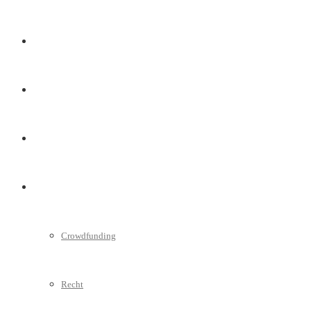
Marketing
Interviews
Videos
Weitere
Crowdfunding
Recht