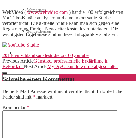
Werbespots
WebVideo (
www.webvideo.com
) hat die 100 erfolgreichsten
YouTube-Kanäle analysiert und eine interessante Studie
veröffentlicht. Die aktuelle Studie kann man sich gegen eine
Registrierung für den Newsletter kostenlos runterladen. Die
Sonderthemen
wichtigsten Ergebnisse sind in dieser Infografik visualisiert:
Geschäftskonto eröffnen
2013
deutschland
kanäle
studie
top100
youtube
Previous Article
Günstige, professionelle Erklärfilme in
Rekordzeit
Next Article
MyDryClean.de wurde abgeschaltet
Schreibe einen Kommentar
Deine E-Mail-Adresse wird nicht veröffentlicht.
Erforderliche
Felder sind mit
*
markiert
Kommentar
*