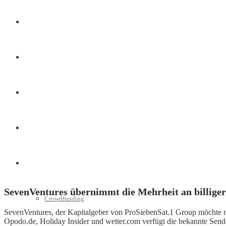
Finanzen
Marketing
Interviews
Videos
Weitere
SevenVentures übernimmt die Mehrheit an billige
Crowdfunding
SevenVentures, der Kapitalgeber von ProSiebenSat.1 Group möchte mi
Opodo.de, Holiday Insider und wetter.com verfügt die bekannte Send