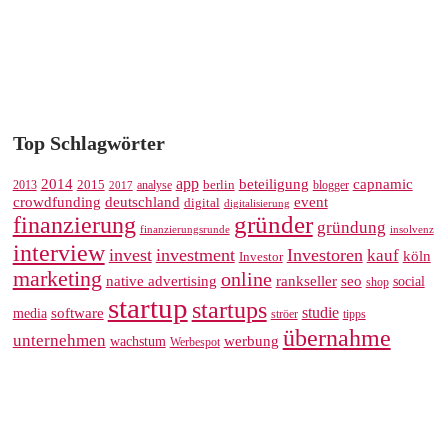
Top Schlagwörter
app
2014
beteiligung
capnamic
2013
2015
analyse
berlin
blogger
2017
crowdfunding
deutschland
event
digital
digitalisierung
gründer
finanzierung
gründung
finanzierungsrunde
insolvenz
interview
invest
investment
Investoren
kauf
köln
Investor
marketing
online
rankseller
native advertising
seo
social
shop
startup
startups
studie
software
media
ströer
tipps
übernahme
unternehmen
werbung
wachstum
Werbespot