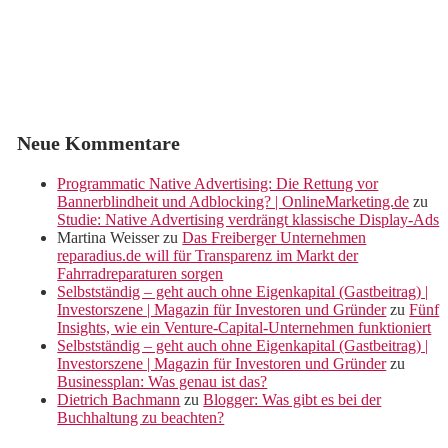
Neue Kommentare
Programmatic Native Advertising: Die Rettung vor
Bannerblindheit und Adblocking? | OnlineMarketing.de
zu
Studie: Native Advertising verdrängt klassische Display-Ads
Martina Weisser
zu
Das Freiberger Unternehmen
reparadius.de will für Transparenz im Markt der
Fahrradreparaturen sorgen
Selbstständig – geht auch ohne Eigenkapital (Gastbeitrag) |
Investorszene | Magazin für Investoren und Gründer
zu
Fünf
Insights, wie ein Venture-Capital-Unternehmen funktioniert
Selbstständig – geht auch ohne Eigenkapital (Gastbeitrag) |
Investorszene | Magazin für Investoren und Gründer
zu
Businessplan: Was genau ist das?
Dietrich Bachmann
zu
Blogger: Was gibt es bei der
Buchhaltung zu beachten?