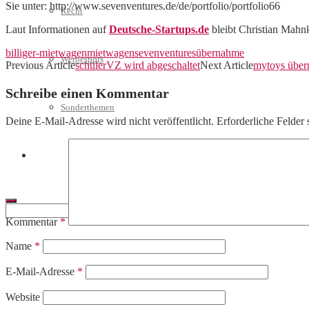
Sie unter: http://www.sevenventures.de/de/portfolio/portfolio66
Recht
Laut Informationen auf
Deutsche-Startups.de
bleibt Christian Mahnk
billiger-mietwagen
mietwagen
sevenventures
übernahme
Werbespots
Previous Article
schülerVZ wird abgeschaltet
Next Article
mytoys über
Schreibe einen Kommentar
Sonderthemen
Deine E-Mail-Adresse wird nicht veröffentlicht.
Erforderliche Felder 
Geschäftskonto eröffnen
Kommentar
*
Name
*
E-Mail-Adresse
*
Website