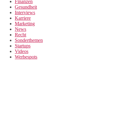
Finanzen
Gesundheit
Interviews
Karriere
Marketing
News
Recht
Sonderthemen
Startups
Videos
Werbespots