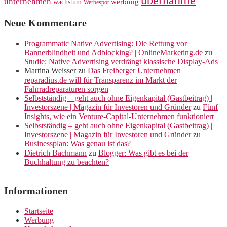
übernahme
unternehmen
werbung
wachstum
Werbespot
Neue Kommentare
Programmatic Native Advertising: Die Rettung vor
Bannerblindheit und Adblocking? | OnlineMarketing.de
zu
Studie: Native Advertising verdrängt klassische Display-Ads
Martina Weisser
zu
Das Freiberger Unternehmen
reparadius.de will für Transparenz im Markt der
Fahrradreparaturen sorgen
Selbstständig – geht auch ohne Eigenkapital (Gastbeitrag) |
Investorszene | Magazin für Investoren und Gründer
zu
Fünf
Insights, wie ein Venture-Capital-Unternehmen funktioniert
Selbstständig – geht auch ohne Eigenkapital (Gastbeitrag) |
Investorszene | Magazin für Investoren und Gründer
zu
Businessplan: Was genau ist das?
Dietrich Bachmann
zu
Blogger: Was gibt es bei der
Buchhaltung zu beachten?
Informationen
Startseite
Werbung