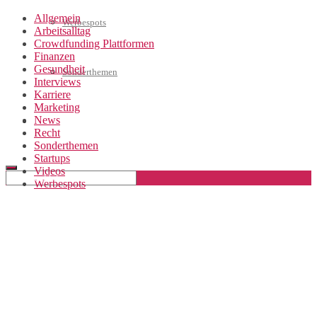
Allgemein
Werbespots
Arbeitsalltag
Crowdfunding Plattformen
Finanzen
Gesundheit
Sonderthemen
Interviews
Karriere
Marketing
News
Geschäftskonto eröffnen
Recht
Sonderthemen
Startups
Videos
Werbespots