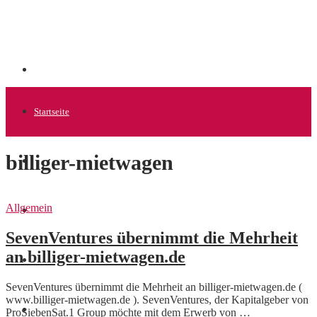
Startseite
billiger-mietwagen
Allgemein
Allgemein
Startups
SevenVentures übernimmt die Mehrheit
an billiger-mietwagen.de
News
SevenVentures übernimmt die Mehrheit an billiger-mietwagen.de (
www.billiger-mietwagen.de ). SevenVentures, der Kapitalgeber von
Finanzen
ProSiebenSat.1 Group möchte mit dem Erwerb von …