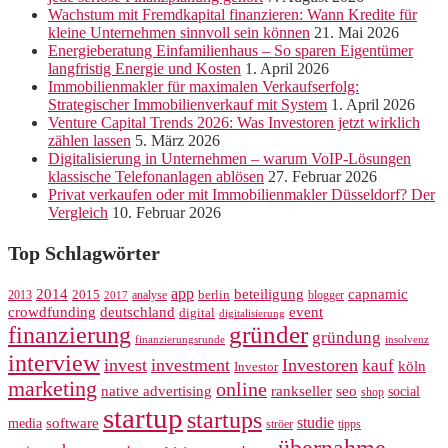
Wachstum mit Fremdkapital finanzieren: Wann Kredite für
kleine Unternehmen sinnvoll sein können
21. Mai 2026
Energieberatung Einfamilienhaus – So sparen Eigentümer
langfristig Energie und Kosten
1. April 2026
Immobilienmakler für maximalen Verkaufserfolg:
Strategischer Immobilienverkauf mit System
1. April 2026
Venture Capital Trends 2026: Was Investoren jetzt wirklich
zählen lassen
5. März 2026
Digitalisierung in Unternehmen – warum VoIP-Lösungen
klassische Telefonanlagen ablösen
27. Februar 2026
Privat verkaufen oder mit Immobilienmakler Düsseldorf? Der
Vergleich
10. Februar 2026
Top Schlagwörter
app
2014
beteiligung
capnamic
2013
2015
analyse
berlin
blogger
2017
crowdfunding
deutschland
event
digital
digitalisierung
gründer
finanzierung
gründung
finanzierungsrunde
insolvenz
interview
invest
investment
Investoren
kauf
köln
Investor
marketing
online
rankseller
native advertising
seo
social
shop
startup
startups
studie
software
media
ströer
tipps