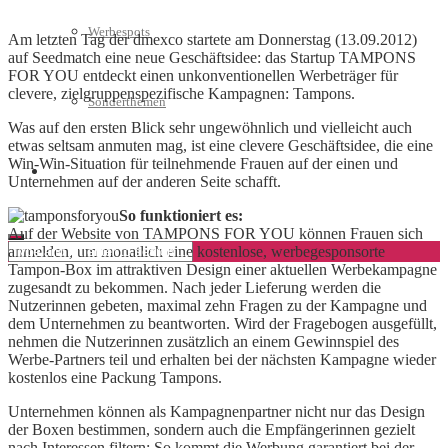
Werbespots
Am letzten Tag der dmexco startete am Donnerstag (13.09.2012)
auf Seedmatch eine neue Geschäftsidee: das Startup TAMPONS
FOR YOU entdeckt einen unkonventionellen Werbeträger für
clevere, zielgruppenspezifische Kampagnen: Tampons.
Sonderthemen
Was auf den ersten Blick sehr ungewöhnlich und vielleicht auch
etwas seltsam anmuten mag, ist eine clevere Geschäftsidee, die eine
Win-Win-Situation für teilnehmende Frauen auf der einen und
Geschäftskonto eröffnen
Unternehmen auf der anderen Seite schafft.
So funktioniert es:
Auf der Website von TAMPONS FOR YOU können Frauen sich
anmelden, um monatlich eine kostenlose, werbegesponsorte
Tampon-Box im attraktiven Design einer aktuellen Werbekampagne
zugesandt zu bekommen. Nach jeder Lieferung werden die
Nutzerinnen gebeten, maximal zehn Fragen zu der Kampagne und
dem Unternehmen zu beantworten. Wird der Fragebogen ausgefüllt,
nehmen die Nutzerinnen zusätzlich an einem Gewinnspiel des
Werbe-Partners teil und erhalten bei der nächsten Kampagne wieder
kostenlos eine Packung Tampons.
Unternehmen können als Kampagnenpartner nicht nur das Design
der Boxen bestimmen, sondern auch die Empfängerinnen gezielt
nach Interessen filtern: So kommt die Werbung garantiert bei der