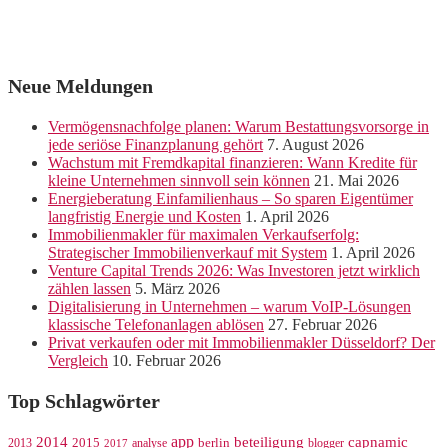
Neue Meldungen
Vermögensnachfolge planen: Warum Bestattungsvorsorge in
jede seriöse Finanzplanung gehört
7. August 2026
Wachstum mit Fremdkapital finanzieren: Wann Kredite für
kleine Unternehmen sinnvoll sein können
21. Mai 2026
Energieberatung Einfamilienhaus – So sparen Eigentümer
langfristig Energie und Kosten
1. April 2026
Immobilienmakler für maximalen Verkaufserfolg:
Strategischer Immobilienverkauf mit System
1. April 2026
Venture Capital Trends 2026: Was Investoren jetzt wirklich
zählen lassen
5. März 2026
Digitalisierung in Unternehmen – warum VoIP-Lösungen
klassische Telefonanlagen ablösen
27. Februar 2026
Privat verkaufen oder mit Immobilienmakler Düsseldorf? Der
Vergleich
10. Februar 2026
Top Schlagwörter
app
2014
beteiligung
capnamic
2013
2015
analyse
berlin
blogger
2017