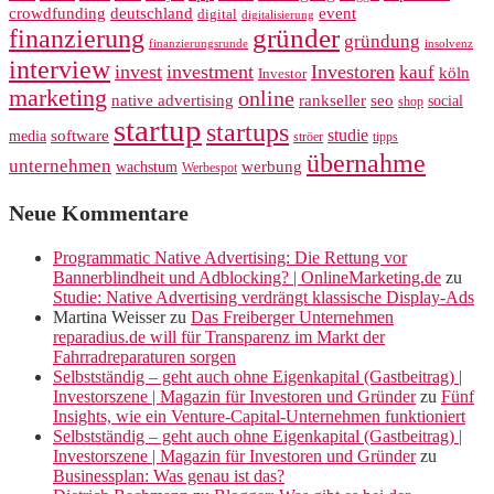
crowdfunding
deutschland
event
digital
digitalisierung
gründer
finanzierung
gründung
finanzierungsrunde
insolvenz
interview
invest
investment
Investoren
kauf
köln
Investor
marketing
online
rankseller
native advertising
seo
social
shop
startup
startups
studie
software
media
ströer
tipps
übernahme
unternehmen
werbung
wachstum
Werbespot
Neue Kommentare
Programmatic Native Advertising: Die Rettung vor
Bannerblindheit und Adblocking? | OnlineMarketing.de
zu
Studie: Native Advertising verdrängt klassische Display-Ads
Martina Weisser
zu
Das Freiberger Unternehmen
reparadius.de will für Transparenz im Markt der
Fahrradreparaturen sorgen
Selbstständig – geht auch ohne Eigenkapital (Gastbeitrag) |
Investorszene | Magazin für Investoren und Gründer
zu
Fünf
Insights, wie ein Venture-Capital-Unternehmen funktioniert
Selbstständig – geht auch ohne Eigenkapital (Gastbeitrag) |
Investorszene | Magazin für Investoren und Gründer
zu
Businessplan: Was genau ist das?