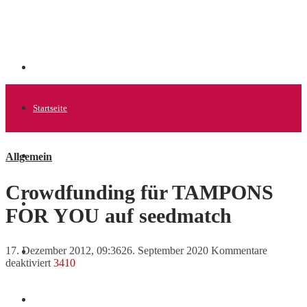
Startseite
Allgemein
Allgemein
Crowdfunding für TAMPONS
Startups
FOR YOU auf seedmatch
17. Dezember 2012, 09:36
26. September 2020
Kommentare
News
für
deaktiviert
3410
Crowdfunding
für
TAMPONS
Finanzen