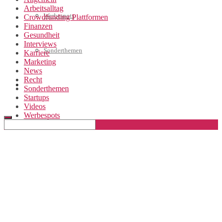
Arbeitsalltag
Werbespots
Crowdfunding Plattformen
Finanzen
Gesundheit
Interviews
Sonderthemen
Karriere
Marketing
News
Recht
Geschäftskonto eröffnen
Sonderthemen
Startups
Videos
Werbespots