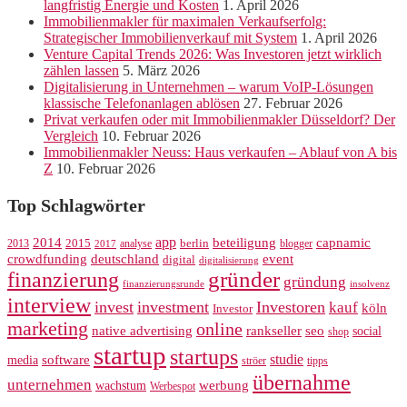
langfristig Energie und Kosten
1. April 2026
Immobilienmakler für maximalen Verkaufserfolg:
Strategischer Immobilienverkauf mit System
1. April 2026
Venture Capital Trends 2026: Was Investoren jetzt wirklich
zählen lassen
5. März 2026
Digitalisierung in Unternehmen – warum VoIP-Lösungen
klassische Telefonanlagen ablösen
27. Februar 2026
Privat verkaufen oder mit Immobilienmakler Düsseldorf? Der
Vergleich
10. Februar 2026
Immobilienmakler Neuss: Haus verkaufen – Ablauf von A bis
Z
10. Februar 2026
Top Schlagwörter
app
2014
beteiligung
capnamic
2013
2015
analyse
berlin
blogger
2017
crowdfunding
deutschland
event
digital
digitalisierung
gründer
finanzierung
gründung
finanzierungsrunde
insolvenz
interview
invest
investment
Investoren
kauf
köln
Investor
marketing
online
rankseller
native advertising
seo
social
shop
startup
startups
studie
software
media
ströer
tipps
übernahme
unternehmen
werbung
wachstum
Werbespot