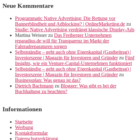
Neue Kommentare
Programmatic Native Advertising: Die Rettung vor
Bannerblindheit und Adblocking? | OnlineMarketing.de
zu
Studie: Native Advertising verdrängt klassische Display-Ads
Martina Weisser
zu
Das Freiberger Unternehmen
reparadius.de will für Transparenz im Markt der
Fahrradreparaturen sorgen
Selbstständig – geht auch ohne Eigenkapital (Gastbeitrag) |
Investorszene | Magazin für Investoren und Gründer
zu
Fünf
Insights, wie ein Venture-Capital-Unternehmen funktioniert
Selbstständig – geht auch ohne Eigenkapital (Gastbeitrag) |
Investorszene | Magazin für Investoren und Gründer
zu
Businessplan: Was genau ist das?
Dietrich Bachmann
zu
Blogger: Was gibt es bei der
Buchhaltung zu beachten?
Informationen
Startseite
Werbung
Kontaktformular
Datenschutzerklärung