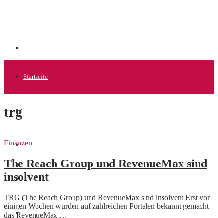
Startseite
trg
Allgemein
Finanzen
Startups
The Reach Group und RevenueMax sind
insolvent
News
TRG (The Reach Group) und RevenueMax sind insolvent Erst vor
einigen Wochen wurden auf zahlreichen Portalen bekannt gemacht
Finanzen
das RevenueMax …