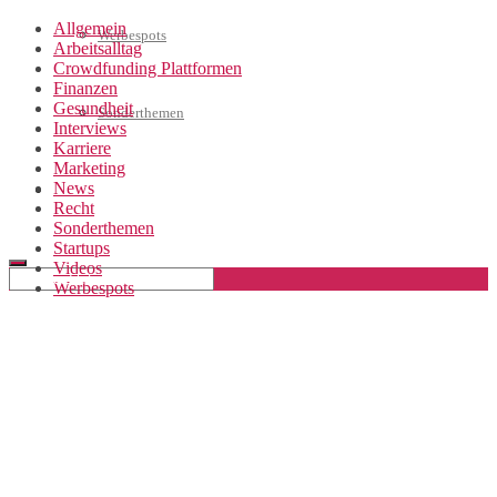
Allgemein
Werbespots
Arbeitsalltag
Crowdfunding Plattformen
Finanzen
Gesundheit
Sonderthemen
Interviews
Karriere
Marketing
News
Geschäftskonto eröffnen
Recht
Sonderthemen
Startups
Videos
Werbespots