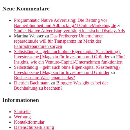
Neue Kommentare
Programmatic Native Advertising: Die Rettung vor
Bannerblindheit und Adblocking? | OnlineMarketing.de
zu
Studie: Native Advertising verdrängt klassische Display-Ads
Martina Weisser
zu
Das Freiberger Unternehmen
reparadius.de will für Transparenz im Markt der
Fahrradreparaturen sorgen
Selbstständig – geht auch ohne Eigenkapital (Gastbeitrag) |
Investorszene | Magazin für Investoren und Gründer
zu
Fünf
Insights, wie ein Venture-Capital-Unternehmen funktioniert
Selbstständig – geht auch ohne Eigenkapital (Gastbeitrag) |
Investorszene | Magazin für Investoren und Gründer
zu
Businessplan: Was genau ist das?
Dietrich Bachmann
zu
Blogger: Was gibt es bei der
Buchhaltung zu beachten?
Informationen
Startseite
Werbung
Kontaktformular
Datenschutzerklärung