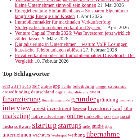
kleine Unternehmen sinnvoll sein können
21. Mai 2026
Energieberatung Einfamilienhaus – So sparen Eigentümer
langfristig Energie und Kosten
1. April 2026
Immobilienmakler für maximalen Verkaufserfolg:
Strategischer Immobilienverkauf mit System
1. April 2026
Venture Capital Trends 2026: Was Investoren jetzt wirklich
zählen lassen
5. März 2026
Digitalisierung in Unternehmen – warum VoIP-Lösungen
klassische Telefonanlagen ablösen
27. Februar 2026
Privat verkaufen oder mit Immobilienmakler Düsseldorf? Der
Vergleich
10. Februar 2026
Top Schlagwörter
app
2014
beteiligung
capnamic
2013
2015
analyse
berlin
blogger
2017
crowdfunding
deutschland
event
digital
digitalisierung
gründer
finanzierung
gründung
finanzierungsrunde
insolvenz
interview
invest
investment
Investoren
kauf
köln
Investor
marketing
online
rankseller
native advertising
seo
social
shop
startup
startups
studie
software
media
ströer
tipps
übernahme
unternehmen
werbung
wachstum
Werbespot