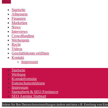
Menu
Startseite
Allgemein
Finanzen
Marketing
News
Interviews
Crowdfunding
Werbespots
Recht
Videos
Geschäftskonto eröffnen
Kontakt
Impressum
Startseite
Werbung
Kontaktformular
Datenschutzerklärung
Impressum
Startupbrett & SEO Freelancer
SEO Agentur Stuttgart
Sofern Sie Ihre Datenschutzeinstellungen ändern möchten z.B. Erteilung von Einw