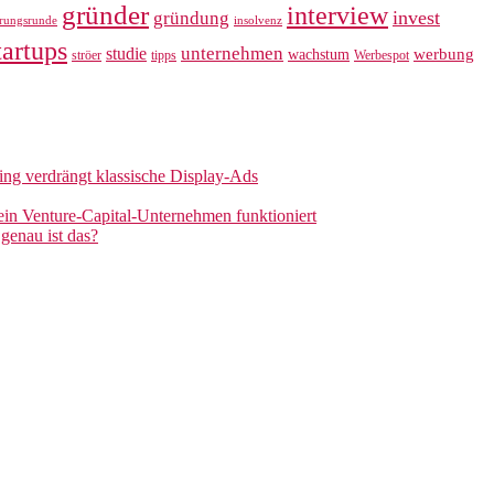
gründer
interview
invest
gründung
erungsrunde
insolvenz
tartups
unternehmen
studie
werbung
wachstum
ströer
tipps
Werbespot
sing verdrängt klassische Display-Ads
 ein Venture-Capital-Unternehmen funktioniert
genau ist das?