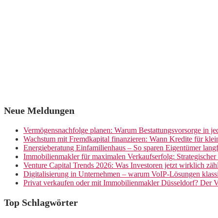
Neue Meldungen
Vermögensnachfolge planen: Warum Bestattungsvorsorge in jed
Wachstum mit Fremdkapital finanzieren: Wann Kredite für kle
Energieberatung Einfamilienhaus – So sparen Eigentümer langf
Immobilienmakler für maximalen Verkaufserfolg: Strategische
Venture Capital Trends 2026: Was Investoren jetzt wirklich zäh
Digitalisierung in Unternehmen – warum VoIP-Lösungen klassi
Privat verkaufen oder mit Immobilienmakler Düsseldorf? Der V
Top Schlagwörter