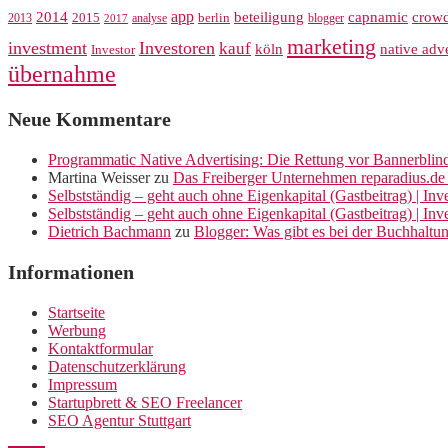
app
crow
2014
beteiligung
capnamic
2013
2015
analyse
berlin
blogger
2017
marketing
investment
Investoren
kauf
köln
native adve
Investor
übernahme
Neue Kommentare
Programmatic Native Advertising: Die Rettung vor Bannerblin
Martina Weisser
zu
Das Freiberger Unternehmen reparadius.de 
Selbstständig – geht auch ohne Eigenkapital (Gastbeitrag) | In
Selbstständig – geht auch ohne Eigenkapital (Gastbeitrag) | In
Dietrich Bachmann
zu
Blogger: Was gibt es bei der Buchhaltu
Informationen
Startseite
Werbung
Kontaktformular
Datenschutzerklärung
Impressum
Startupbrett & SEO Freelancer
SEO Agentur Stuttgart