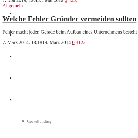
7. Mai 2019, 19:43
7. Mai 2019
0
4237
Allgemein
Finanzen
Welche Fehler Gründer vermeiden sollten
Fehler macht jeder. Gerade beim Aufbau eines Unternehmens besteht 
Marketing
7. März 2014, 18:18
19. März 2014
0
3122
Interviews
Videos
Weitere
Crowdfunding