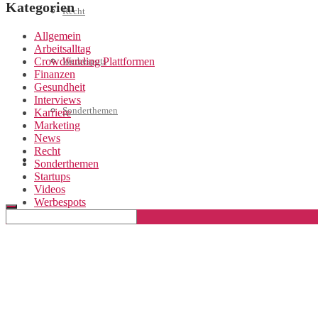
Kategorien
Recht
Allgemein
Arbeitsalltag
Crowdfunding Plattformen
Werbespots
Finanzen
Gesundheit
Interviews
Sonderthemen
Karriere
Marketing
News
Recht
Geschäftskonto eröffnen
Sonderthemen
Startups
Videos
Werbespots