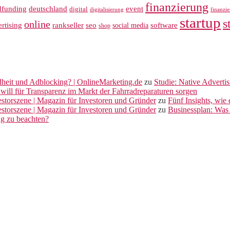
finanzierung
dfunding
deutschland
event
digital
digitalisierung
finanzi
startup
s
online
rankseller
rtising
seo
software
social media
shop
dheit und Adblocking? | OnlineMarketing.de
zu
Studie: Native Adverti
will für Transparenz im Markt der Fahrradreparaturen sorgen
vestorszene | Magazin für Investoren und Gründer
zu
Fünf Insights, wie
vestorszene | Magazin für Investoren und Gründer
zu
Businessplan: Was 
ng zu beachten?