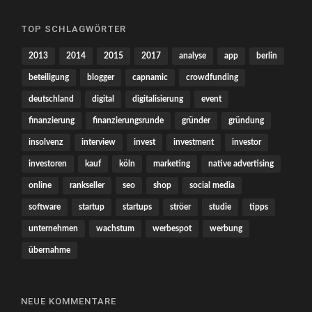
TOP SCHLAGWÖRTER
2013
2014
2015
2017
analyse
app
berlin
beteiligung
blogger
capnamic
crowdfunding
deutschland
digital
digitalisierung
event
finanzierung
finanzierungsrunde
gründer
gründung
insolvenz
interview
invest
investment
investor
investoren
kauf
köln
marketing
native advertising
online
rankseller
seo
shop
social media
software
startup
startups
ströer
studie
tipps
unternehmen
wachstum
werbespot
werbung
übernahme
NEUE KOMMENTARE