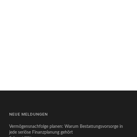
NEUE MELDUNGEN
Vermögensnachfolge planen: Warum Bestattungsvorsorge in
jede seriöse Finanzplanung gehört