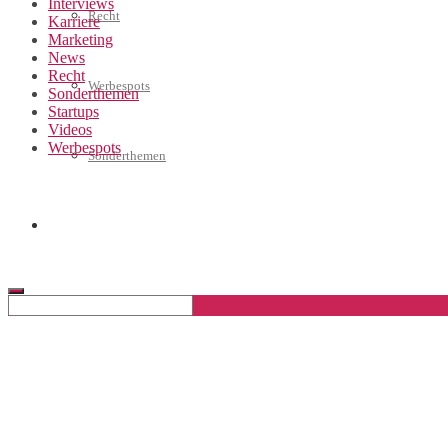
Interviews
Recht
Karriere
Marketing
News
Recht
Werbespots
Sonderthemen
Startups
Videos
Werbespots
Sonderthemen
Geschäftskonto eröffnen