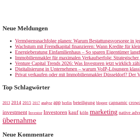
Neue Meldungen
Vermögensnachfolge planen: Warum Bestattungsvorsorge in jed
Wachstum mit Fremdkapital finanzieren: Wann Kredite für kle
Energieberatung Einfamilienhaus – So sparen Eigentümer langf
Immobilienmakler für maximalen Verkaufserfolg: Strategische
Venture Capital Trends 2026: Was Investoren jetzt wirklich zäh
Digitalisierung in Unternehmen – warum VoIP-Lösungen klassi
Privat verkaufen oder mit Immobilienmakler Düsseldorf? Der V
Top Schlagwörter
app
crow
2014
beteiligung
capnamic
2013
2015
analyse
berlin
blogger
2017
marketing
investment
Investoren
kauf
köln
native adve
Investor
übernahme
Neue Kommentare