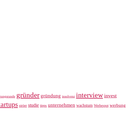
gründer
interview
invest
gründung
erungsrunde
insolvenz
tartups
unternehmen
studie
werbung
wachstum
ströer
tipps
Werbespot