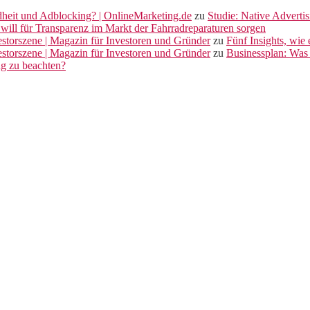
dheit und Adblocking? | OnlineMarketing.de
zu
Studie: Native Adverti
will für Transparenz im Markt der Fahrradreparaturen sorgen
vestorszene | Magazin für Investoren und Gründer
zu
Fünf Insights, wie
vestorszene | Magazin für Investoren und Gründer
zu
Businessplan: Was 
ng zu beachten?