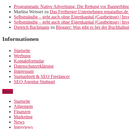
Programmatic Native Advertising: Die Rettung vor Bannerblin
Martina Weisser
zu
Das Freiberger Unternehmen reparadius.de 
Selbstständig – geht auch ohne Eigenkapital (Gastbeitrag) | In
Selbstständig – geht auch ohne Eigenkapital (Gastbeitrag) | In
Dietrich Bachmann
zu
Blogger: Was gibt es bei der Buchhaltu
Informationen
Startseite
Werbung
Kontaktformular
Datenschutzerklärung
Impressum
Startupbrett & SEO Freelancer
SEO Agentur Stuttgart
Menu
Startseite
Allgemein
Finanzen
Marketing
News
Interviews