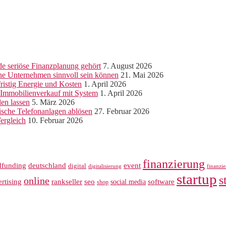
e seriöse Finanzplanung gehört
7. August 2026
ine Unternehmen sinnvoll sein können
21. Mai 2026
ristig Energie und Kosten
1. April 2026
r Immobilienverkauf mit System
1. April 2026
len lassen
5. März 2026
sche Telefonanlagen ablösen
27. Februar 2026
ergleich
10. Februar 2026
finanzierung
dfunding
deutschland
event
digital
digitalisierung
finanzi
startup
s
online
rankseller
rtising
seo
software
social media
shop