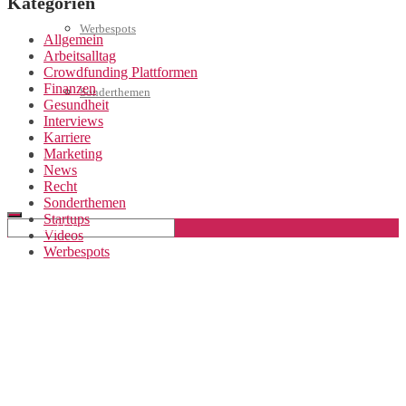
Kategorien
Werbespots
Allgemein
Arbeitsalltag
Crowdfunding Plattformen
Finanzen
Sonderthemen
Gesundheit
Interviews
Karriere
Marketing
Geschäftskonto eröffnen
News
Recht
Sonderthemen
Startups
Videos
Werbespots