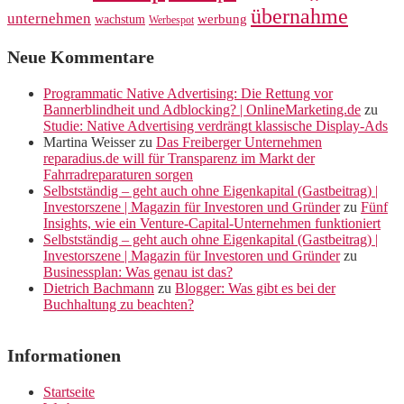
übernahme
unternehmen
werbung
wachstum
Werbespot
Neue Kommentare
Programmatic Native Advertising: Die Rettung vor
Bannerblindheit und Adblocking? | OnlineMarketing.de
zu
Studie: Native Advertising verdrängt klassische Display-Ads
Martina Weisser
zu
Das Freiberger Unternehmen
reparadius.de will für Transparenz im Markt der
Fahrradreparaturen sorgen
Selbstständig – geht auch ohne Eigenkapital (Gastbeitrag) |
Investorszene | Magazin für Investoren und Gründer
zu
Fünf
Insights, wie ein Venture-Capital-Unternehmen funktioniert
Selbstständig – geht auch ohne Eigenkapital (Gastbeitrag) |
Investorszene | Magazin für Investoren und Gründer
zu
Businessplan: Was genau ist das?
Dietrich Bachmann
zu
Blogger: Was gibt es bei der
Buchhaltung zu beachten?
Informationen
Startseite