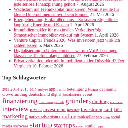
jede seriöse Finanzplanung gehört
7. August 2026
Wachstum mit Fremdkapital finanzieren: Wann Kredite für
kleine Unternehmen sinnvoll sein können
21. Mai 2026
Energieberatung Einfamilienhaus – So sparen Eigentümer
langfristig Energie und Kosten
1. April 2026
Immobilienmakler für maximalen Verkaufserfolg:
Strategischer Immobilienverkauf mit System
1. April 2026
Venture Capital Trends 2026: Was Investoren jetzt wirklich
zählen lassen
5. März 2026
Digitalisierung in Unternehmen – warum VoIP-Lösungen
klassische Telefonanlagen ablösen
27. Februar 2026
Privat verkaufen oder mit Immobilienmakler Düsseldorf? Der
Vergleich
10. Februar 2026
Top Schlagwörter
app
2014
beteiligung
capnamic
2013
2015
analyse
berlin
blogger
2017
crowdfunding
deutschland
event
digital
digitalisierung
gründer
finanzierung
gründung
finanzierungsrunde
insolvenz
interview
invest
investment
Investoren
kauf
köln
Investor
marketing
online
rankseller
native advertising
seo
social
shop
startup
startups
studie
software
media
ströer
tipps