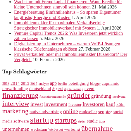
Wachstum mit Fremdkapital finanzieren: Wann Kredite für
kleine Unternehmen sinnvoll sein können
21. Mai 2026
Energieberatung Einfamilienhaus – So sparen Eigentümer
langfristig Energie und Kosten
1. April 2026
Immobilienmakler für maximalen Verkaufserfolg:
Strategischer Immobilienverkauf mit System
1. April 2026
Venture Capital Trends 2026: Was Investoren jetzt wirklich
zählen lassen
5. März 2026
Digitalisierung in Unternehmen – warum VoIP-Lösungen
klassische Telefonanlagen ablösen
27. Februar 2026
Privat verkaufen oder mit Immobilienmakler Düsseldorf? Der
Vergleich
10. Februar 2026
Top Schlagwörter
app
2014
beteiligung
capnamic
2013
2015
analyse
berlin
blogger
2017
crowdfunding
deutschland
event
digital
digitalisierung
gründer
finanzierung
gründung
finanzierungsrunde
insolvenz
interview
invest
investment
Investoren
kauf
köln
Investor
marketing
online
rankseller
native advertising
seo
social
shop
startup
startups
studie
software
media
ströer
tipps
übernahme
unternehmen
werbung
wachstum
Werbespot