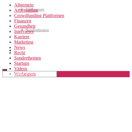
Allgemein
Werbespots
Arbeitsalltag
Crowdfunding Plattformen
Finanzen
Gesundheit
Sonderthemen
Interviews
Karriere
Marketing
News
Geschäftskonto eröffnen
Recht
Sonderthemen
Startups
Videos
Werbespots