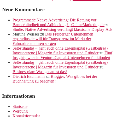
Neue Kommentare
Programmatic Native Advertising: Die Rettung vor
Bannerblindheit und Adblocking? | OnlineMarketing.de
zu
Studie: Native Advertising verdrängt klassische Display-Ads
Martina Weisser
zu
Das Freiberger Unternehmen
reparadius.de will für Transparenz im Markt der
Fahrradreparaturen sorgen
Selbstständig – geht auch ohne Eigenkapital (Gastbeitrag) |
Investorszene | Magazin für Investoren und Gründer
zu
Fünf
Insights, wie ein Venture-Capital-Unternehmen funktioniert
Selbstständig – geht auch ohne Eigenkapital (Gastbeitrag) |
Investorszene | Magazin für Investoren und Gründer
zu
Businessplan: Was genau ist das?
Dietrich Bachmann
zu
Blogger: Was gibt es bei der
Buchhaltung zu beachten?
Informationen
Startseite
Werbung
Kontaktformular