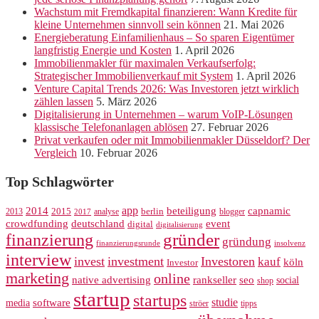
Wachstum mit Fremdkapital finanzieren: Wann Kredite für
kleine Unternehmen sinnvoll sein können
21. Mai 2026
Energieberatung Einfamilienhaus – So sparen Eigentümer
langfristig Energie und Kosten
1. April 2026
Immobilienmakler für maximalen Verkaufserfolg:
Strategischer Immobilienverkauf mit System
1. April 2026
Venture Capital Trends 2026: Was Investoren jetzt wirklich
zählen lassen
5. März 2026
Digitalisierung in Unternehmen – warum VoIP-Lösungen
klassische Telefonanlagen ablösen
27. Februar 2026
Privat verkaufen oder mit Immobilienmakler Düsseldorf? Der
Vergleich
10. Februar 2026
Top Schlagwörter
app
2014
beteiligung
capnamic
2013
2015
analyse
berlin
blogger
2017
crowdfunding
deutschland
event
digital
digitalisierung
gründer
finanzierung
gründung
finanzierungsrunde
insolvenz
interview
invest
investment
Investoren
kauf
köln
Investor
marketing
online
rankseller
native advertising
seo
social
shop
startup
startups
studie
software
media
ströer
tipps