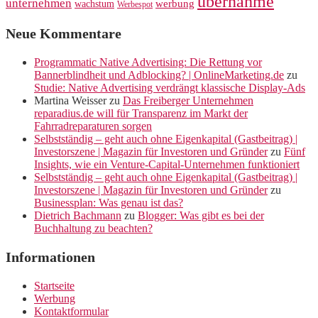
übernahme
unternehmen
werbung
wachstum
Werbespot
Neue Kommentare
Programmatic Native Advertising: Die Rettung vor
Bannerblindheit und Adblocking? | OnlineMarketing.de
zu
Studie: Native Advertising verdrängt klassische Display-Ads
Martina Weisser
zu
Das Freiberger Unternehmen
reparadius.de will für Transparenz im Markt der
Fahrradreparaturen sorgen
Selbstständig – geht auch ohne Eigenkapital (Gastbeitrag) |
Investorszene | Magazin für Investoren und Gründer
zu
Fünf
Insights, wie ein Venture-Capital-Unternehmen funktioniert
Selbstständig – geht auch ohne Eigenkapital (Gastbeitrag) |
Investorszene | Magazin für Investoren und Gründer
zu
Businessplan: Was genau ist das?
Dietrich Bachmann
zu
Blogger: Was gibt es bei der
Buchhaltung zu beachten?
Informationen
Startseite
Werbung
Kontaktformular