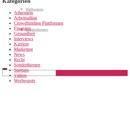
Kategorien
Werbespots
Allgemein
Arbeitsalltag
Crowdfunding Plattformen
Finanzen
Sonderthemen
Gesundheit
Interviews
Karriere
Marketing
Geschäftskonto eröffnen
News
Recht
Sonderthemen
Startups
Videos
Werbespots