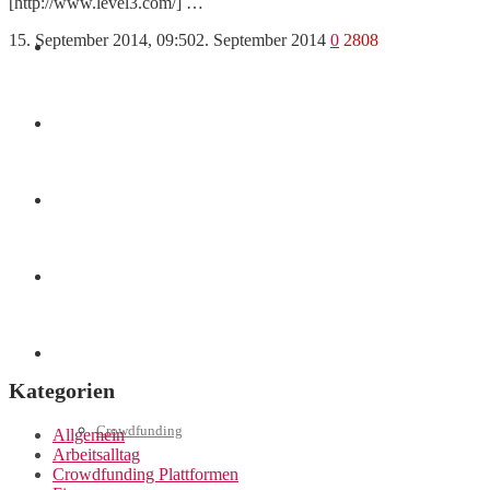
[http://www.level3.com/] …
15. September 2014, 09:50
2. September 2014
0
2808
Finanzen
Marketing
Interviews
Videos
Weitere
Kategorien
Crowdfunding
Allgemein
Arbeitsalltag
Crowdfunding Plattformen