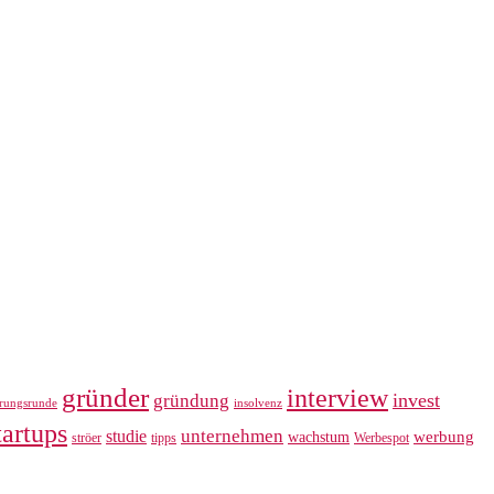
gründer
interview
invest
gründung
erungsrunde
insolvenz
tartups
unternehmen
studie
werbung
wachstum
ströer
tipps
Werbespot