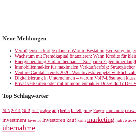
Neue Meldungen
Vermögensnachfolge planen: Warum Bestattungsvorsorge in jed
Wachstum mit Fremdkapital finanzieren: Wann Kredite für kle
Energieberatung Einfamilienhaus – So sparen Eigentümer langf
Immobilienmakler für maximalen Verkaufserfolg: Strategische
Venture Capital Trends 2026: Was Investoren jetzt wirklich zäh
Digitalisierung in Unternehmen – warum VoIP-Lösungen klassi
Privat verkaufen oder mit Immobilienmakler Düsseldorf? Der V
Top Schlagwörter
app
crow
2014
beteiligung
capnamic
2013
2015
analyse
berlin
blogger
2017
marketing
investment
Investoren
kauf
köln
native adve
Investor
übernahme