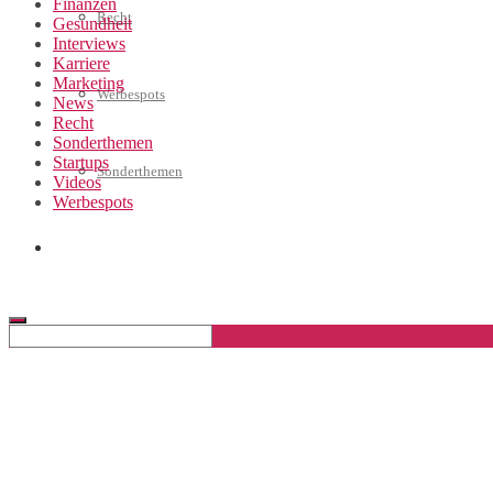
Finanzen
Recht
Gesundheit
Interviews
Karriere
Marketing
Werbespots
News
Recht
Sonderthemen
Startups
Sonderthemen
Videos
Werbespots
Geschäftskonto eröffnen