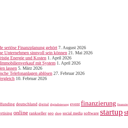
e seriöse Finanzplanung gehört
7. August 2026
ine Unternehmen sinnvoll sein können
21. Mai 2026
ristig Energie und Kosten
1. April 2026
r Immobilienverkauf mit System
1. April 2026
len lassen
5. März 2026
sche Telefonanlagen ablösen
27. Februar 2026
ergleich
10. Februar 2026
finanzierung
dfunding
deutschland
event
digital
digitalisierung
finanzi
startup
s
online
rankseller
rtising
seo
software
social media
shop