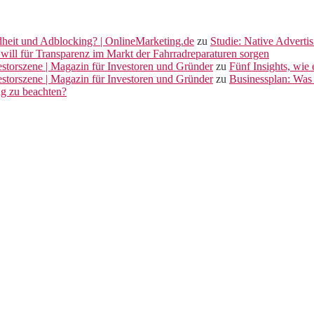
dheit und Adblocking? | OnlineMarketing.de
zu
Studie: Native Adverti
will für Transparenz im Markt der Fahrradreparaturen sorgen
vestorszene | Magazin für Investoren und Gründer
zu
Fünf Insights, wie
vestorszene | Magazin für Investoren und Gründer
zu
Businessplan: Was 
ng zu beachten?