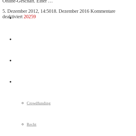
Online-Geschäft. Einer …
5. Dezember 2012, 14:50
18. Dezember 2016
Kommentare
für
deaktiviert
20259
Marketing
Die
SERP-
Analyse
–
Interviews
Ein
unterschätzter
Baustein
bei
Videos
ausländischen
Investitionsentscheidungen
Weitere
Crowdfunding
Recht