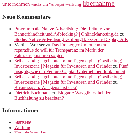
übernahme
unternehmen
werbung
wachstum
Werbespot
Neue Kommentare
Programmatic Native Advertising: Die Rettung vor
Bannerblindheit und Adblocking? | OnlineMarketing.de
zu
Studie: Native Advertising verdrängt klassische Display-Ads
Martina Weisser
zu
Das Freiberger Unternehmen
reparadius.de will für Transparenz im Markt der
Fahrradreparaturen sorgen
Selbstständig – geht auch ohne Eigenkapital (Gastbeitrag) |
Investorszene | Magazin für Investoren und Gründer
zu
Fünf
Insights, wie ein Venture-Capital-Unternehmen funktioniert
Selbstständig – geht auch ohne Eigenkapital (Gastbeitrag) |
Investorszene | Magazin für Investoren und Gründer
zu
Businessplan: Was genau ist das?
Dietrich Bachmann
zu
Blogger: Was gibt es bei der
Buchhaltung zu beachten?
Informationen
Startseite
Werbung
Kontaktformular