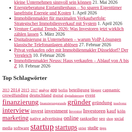
kleine Unternehmen sinnvoll sein können
21. Mai 2026
Energieberatung Einfamilienhaus – So sparen Eigentümer
langfristig Energie und Kosten
1. April 2026
Immobilienmakler für maximalen Verkaufserfolg:
Strategischer Immobilienverkauf mit System
1. April 2026
Venture Capital Trends 2026: Was Investoren jetzt wirklich
zählen lassen
5. März 2026
Digitalisierung in Unternehmen – warum VoIP-Lösungen
klassische Telefonanlagen ablösen
27. Februar 2026
Privat verkaufen oder mit Immobilienmakler Düsseldorf? Der
Vergleich
10. Februar 2026
Immobilienmakler Neuss: Haus verkaufen – Ablauf von A bis
Z
10. Februar 2026
Top Schlagwörter
app
2014
beteiligung
capnamic
2013
2015
analyse
berlin
blogger
2017
crowdfunding
deutschland
event
digital
digitalisierung
gründer
finanzierung
gründung
finanzierungsrunde
insolvenz
interview
invest
investment
Investoren
kauf
köln
Investor
marketing
online
rankseller
native advertising
seo
social
shop
startup
startups
studie
software
media
ströer
tipps