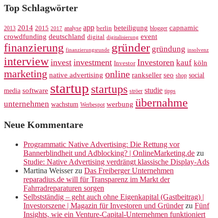
Top Schlagwörter
app
2014
beteiligung
capnamic
2013
2015
analyse
berlin
blogger
2017
crowdfunding
deutschland
event
digital
digitalisierung
gründer
finanzierung
gründung
finanzierungsrunde
insolvenz
interview
invest
investment
Investoren
kauf
köln
Investor
marketing
online
rankseller
native advertising
seo
social
shop
startup
startups
studie
software
media
ströer
tipps
übernahme
unternehmen
werbung
wachstum
Werbespot
Neue Kommentare
Programmatic Native Advertising: Die Rettung vor
Bannerblindheit und Adblocking? | OnlineMarketing.de
zu
Studie: Native Advertising verdrängt klassische Display-Ads
Martina Weisser
zu
Das Freiberger Unternehmen
reparadius.de will für Transparenz im Markt der
Fahrradreparaturen sorgen
Selbstständig – geht auch ohne Eigenkapital (Gastbeitrag) |
Investorszene | Magazin für Investoren und Gründer
zu
Fünf
Insights, wie ein Venture-Capital-Unternehmen funktioniert