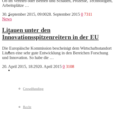
Ob im Vertrieb oder Betrieb und Schaden, Prozesse, Technologien,
Arbeitsplätze …
30. September 2015, 09:00
28. September 2015
0
7311
Marketing
News
Litauen unter den
Interviews
Innovationsspitzenreitern in der EU
Die Europäische Kommission bescheinigt dem Wirtschaftsstandort
Videos
Litauen eine sehr gute Entwicklung in den Bereichen Forschung
und Innovation. So habe die …
20. April 2015, 18:29
20. April 2015
0
3108
Weitere
Crowdfunding
Recht