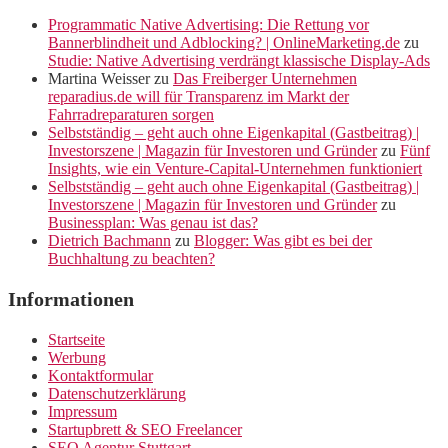
Programmatic Native Advertising: Die Rettung vor
Bannerblindheit und Adblocking? | OnlineMarketing.de
zu
Studie: Native Advertising verdrängt klassische Display-Ads
Martina Weisser
zu
Das Freiberger Unternehmen
reparadius.de will für Transparenz im Markt der
Fahrradreparaturen sorgen
Selbstständig – geht auch ohne Eigenkapital (Gastbeitrag) |
Investorszene | Magazin für Investoren und Gründer
zu
Fünf
Insights, wie ein Venture-Capital-Unternehmen funktioniert
Selbstständig – geht auch ohne Eigenkapital (Gastbeitrag) |
Investorszene | Magazin für Investoren und Gründer
zu
Businessplan: Was genau ist das?
Dietrich Bachmann
zu
Blogger: Was gibt es bei der
Buchhaltung zu beachten?
Informationen
Startseite
Werbung
Kontaktformular
Datenschutzerklärung
Impressum
Startupbrett & SEO Freelancer
SEO Agentur Stuttgart