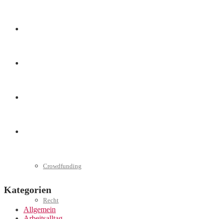
Marketing
Interviews
Videos
Weitere
Crowdfunding
Kategorien
Recht
Allgemein
Arbeitsalltag