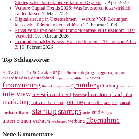
Strategischer Immobilienverkauf mit System
1. April 2026
Venture Capital Trends 2026: Was Investoren jetzt wirklich
zählen lassen
5. März 2026
Digitalisierung in Unternehmen – warum VoIP-Lösungen
klassische Telefonanlagen ablösen
27. Februar 2026
Privat verkaufen oder mit Immobilienmakler Düsseldorf? Der
Vergleich
10. Februar 2026
Immobilienmakler Neuss: Haus verkaufen – Ablauf von A bis
Z
10. Februar 2026
Top Schlagwörter
app
2014
beteiligung
capnamic
2013
2015
analyse
berlin
blogger
2017
crowdfunding
deutschland
event
digital
digitalisierung
gründer
finanzierung
gründung
finanzierungsrunde
insolvenz
interview
invest
investment
Investoren
kauf
köln
Investor
marketing
online
rankseller
native advertising
seo
social
shop
startup
startups
studie
software
media
ströer
tipps
übernahme
unternehmen
werbung
wachstum
Werbespot
Neue Kommentare