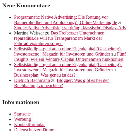
Neue Kommentare
Programmatic Native Advertising: Die Rettung vor
Bannerblindheit und Adblocking? | OnlineMarketing.de
zu
Studie: Native Advertising verdrängt klassische Display-Ads
Martina Weisser
zu
Das Freiberger Unternehmen
reparadius.de will für Transparenz im Markt der
Fahrradreparaturen sorgen
Selbstständig – geht auch ohne Eigenkapital (Gastbeitrag) |
Investorszene | Magazin für Investoren und Gründer
zu
Fünf
Insights, wie ein Venture-Capital-Unternehmen funktioniert
Selbstständig – geht auch ohne Eigenkapital (Gastbeitrag) |
Investorszene | Magazin für Investoren und Gründer
zu
Businessplan: Was genau ist das?
Dietrich Bachmann
zu
Blogger: Was gibt es bei der
Buchhaltung zu beachten?
Informationen
Startseite
Werbung
Kontaktformular
Datenschutzerklärung