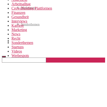
Arbeitsalltag
Werbespots
Crowdfunding Plattformen
Finanzen
Gesundheit
Interviews
Sonderthemen
Karriere
Marketing
News
Recht
Geschäftskonto eröffnen
Sonderthemen
Startups
Videos
Werbespots