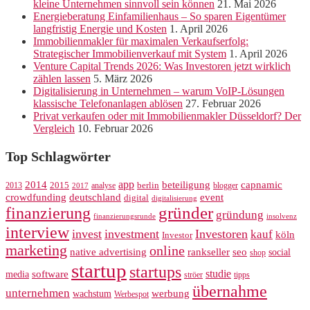
kleine Unternehmen sinnvoll sein können
21. Mai 2026
Energieberatung Einfamilienhaus – So sparen Eigentümer
langfristig Energie und Kosten
1. April 2026
Immobilienmakler für maximalen Verkaufserfolg:
Strategischer Immobilienverkauf mit System
1. April 2026
Venture Capital Trends 2026: Was Investoren jetzt wirklich
zählen lassen
5. März 2026
Digitalisierung in Unternehmen – warum VoIP-Lösungen
klassische Telefonanlagen ablösen
27. Februar 2026
Privat verkaufen oder mit Immobilienmakler Düsseldorf? Der
Vergleich
10. Februar 2026
Top Schlagwörter
app
2014
beteiligung
capnamic
2013
2015
analyse
berlin
blogger
2017
crowdfunding
deutschland
event
digital
digitalisierung
gründer
finanzierung
gründung
finanzierungsrunde
insolvenz
interview
invest
investment
Investoren
kauf
köln
Investor
marketing
online
rankseller
native advertising
seo
social
shop
startup
startups
studie
software
media
ströer
tipps
übernahme
unternehmen
werbung
wachstum
Werbespot