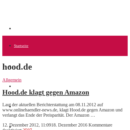
Startseite
hood.de
Allgemein
Allgemein
Startups
Hood.de klagt gegen Amazon
Laut der aktuellen Berichterstattung am 08.11.2012 auf
News
www.onlinehaendler-news.de, klagt Hood.de gegen Amazon und
verlangt das Ende der Preisparität. Der Amazon …
12. Dezember 2012, 11:09
18. Dezember 2016
Kommentare
Finanzen
für