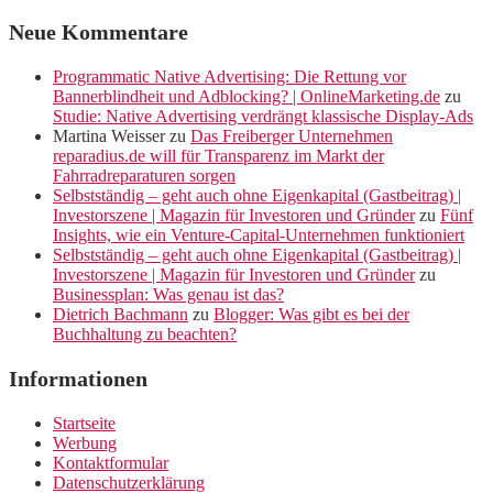
Neue Kommentare
Programmatic Native Advertising: Die Rettung vor
Bannerblindheit und Adblocking? | OnlineMarketing.de
zu
Studie: Native Advertising verdrängt klassische Display-Ads
Martina Weisser
zu
Das Freiberger Unternehmen
reparadius.de will für Transparenz im Markt der
Fahrradreparaturen sorgen
Selbstständig – geht auch ohne Eigenkapital (Gastbeitrag) |
Investorszene | Magazin für Investoren und Gründer
zu
Fünf
Insights, wie ein Venture-Capital-Unternehmen funktioniert
Selbstständig – geht auch ohne Eigenkapital (Gastbeitrag) |
Investorszene | Magazin für Investoren und Gründer
zu
Businessplan: Was genau ist das?
Dietrich Bachmann
zu
Blogger: Was gibt es bei der
Buchhaltung zu beachten?
Informationen
Startseite
Werbung
Kontaktformular
Datenschutzerklärung