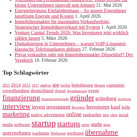
kleine Unternehmen sinnvoll sein können
21. Mai 2026
Energieberatung Einfamilienhaus – So sparen Eigentümer
langfristig Energie und Kosten
1. April 2026
Immobilienmakler für maximalen Verkaufserfolg:
Strategischer Immobilienverkauf mit System
1. April 2026
Venture Capital Trends 2026: Was Investoren jetzt wirklich
zählen lassen
5. März 2026
Digitalisierung in Unternehmen – warum VoIP-Lösungen
klassische Telefonanlagen ablösen
27. Februar 2026
Privat verkaufen oder mit Immobilienmakler Düsseldorf? Der
Vergleich
10. Februar 2026
Top Schlagwörter
app
2014
beteiligung
capnamic
2013
2015
analyse
berlin
blogger
2017
crowdfunding
deutschland
event
digital
digitalisierung
gründer
finanzierung
gründung
finanzierungsrunde
insolvenz
interview
invest
investment
Investoren
kauf
köln
Investor
marketing
online
rankseller
native advertising
seo
social
shop
startup
startups
studie
software
media
ströer
tipps
übernahme
unternehmen
werbung
wachstum
Werbespot