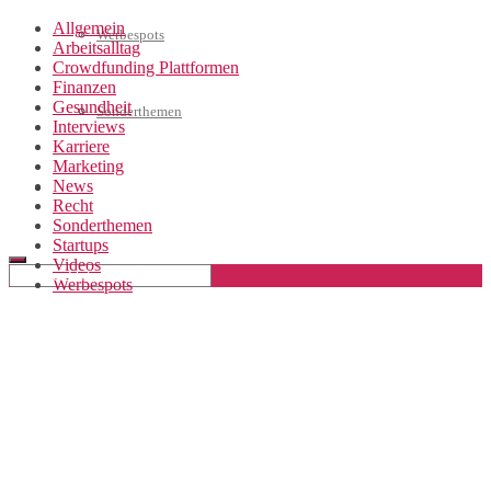
Allgemein
Werbespots
Arbeitsalltag
Crowdfunding Plattformen
Finanzen
Gesundheit
Sonderthemen
Interviews
Karriere
Marketing
News
Geschäftskonto eröffnen
Recht
Sonderthemen
Startups
Videos
Werbespots