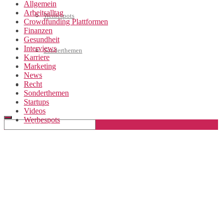
Allgemein
Arbeitsalltag
Werbespots
Crowdfunding Plattformen
Finanzen
Gesundheit
Interviews
Sonderthemen
Karriere
Marketing
News
Recht
Geschäftskonto eröffnen
Sonderthemen
Startups
Videos
Werbespots