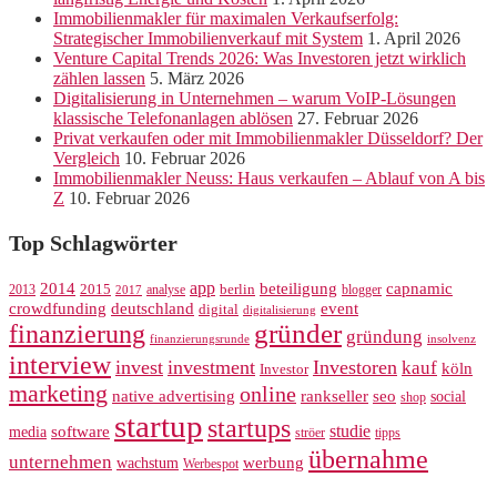
Immobilienmakler für maximalen Verkaufserfolg:
Strategischer Immobilienverkauf mit System
1. April 2026
Venture Capital Trends 2026: Was Investoren jetzt wirklich
zählen lassen
5. März 2026
Digitalisierung in Unternehmen – warum VoIP-Lösungen
klassische Telefonanlagen ablösen
27. Februar 2026
Privat verkaufen oder mit Immobilienmakler Düsseldorf? Der
Vergleich
10. Februar 2026
Immobilienmakler Neuss: Haus verkaufen – Ablauf von A bis
Z
10. Februar 2026
Top Schlagwörter
app
2014
beteiligung
capnamic
2013
2015
analyse
berlin
blogger
2017
crowdfunding
deutschland
event
digital
digitalisierung
gründer
finanzierung
gründung
finanzierungsrunde
insolvenz
interview
invest
investment
Investoren
kauf
köln
Investor
marketing
online
rankseller
native advertising
seo
social
shop
startup
startups
studie
software
media
ströer
tipps
übernahme
unternehmen
werbung
wachstum
Werbespot