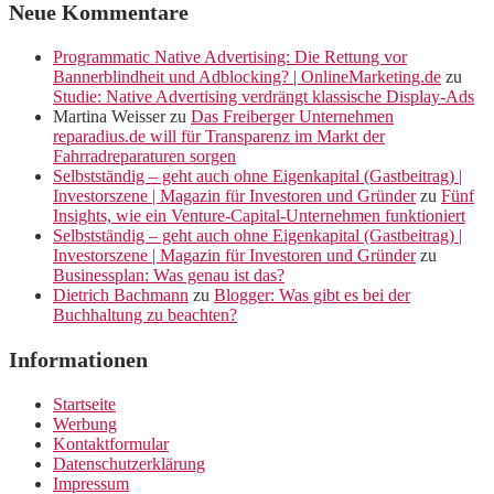
Neue Kommentare
Programmatic Native Advertising: Die Rettung vor
Bannerblindheit und Adblocking? | OnlineMarketing.de
zu
Studie: Native Advertising verdrängt klassische Display-Ads
Martina Weisser
zu
Das Freiberger Unternehmen
reparadius.de will für Transparenz im Markt der
Fahrradreparaturen sorgen
Selbstständig – geht auch ohne Eigenkapital (Gastbeitrag) |
Investorszene | Magazin für Investoren und Gründer
zu
Fünf
Insights, wie ein Venture-Capital-Unternehmen funktioniert
Selbstständig – geht auch ohne Eigenkapital (Gastbeitrag) |
Investorszene | Magazin für Investoren und Gründer
zu
Businessplan: Was genau ist das?
Dietrich Bachmann
zu
Blogger: Was gibt es bei der
Buchhaltung zu beachten?
Informationen
Startseite
Werbung
Kontaktformular
Datenschutzerklärung
Impressum