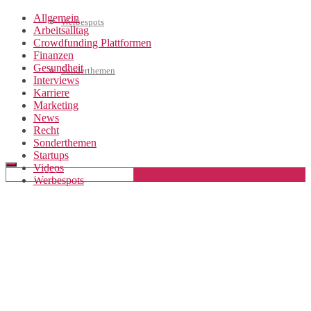
Allgemein
Werbespots
Arbeitsalltag
Crowdfunding Plattformen
Finanzen
Gesundheit
Sonderthemen
Interviews
Karriere
Marketing
News
Geschäftskonto eröffnen
Recht
Sonderthemen
Startups
Videos
Werbespots