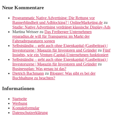
Neue Kommentare
Programmatic Native Advertising: Die Rettung vor
Bannerblindheit und Adblocking? | OnlineMarketing.de
zu
Studie: Native Advertising verdrängt klassische Display-Ads
Martina Weisser
zu
Das Freiberger Unternehmen
reparadius.de will für Transparenz im Markt der
Fahrradreparaturen sorgen
Selbstständig – geht auch ohne Eigenkapital (Gastbeitrag) |
Investorszene | Magazin für Investoren und Gründer
zu
Fünf
Insights, wie ein Venture-Capital-Unternehmen funktioniert
Selbstständig – geht auch ohne Eigenkapital (Gastbeitrag) |
Investorszene | Magazin für Investoren und Gründer
zu
Businessplan: Was genau ist das?
Dietrich Bachmann
zu
Blogger: Was gibt es bei der
Buchhaltung zu beachten?
Informationen
Startseite
Werbung
Kontaktformular
Datenschutzerklärung