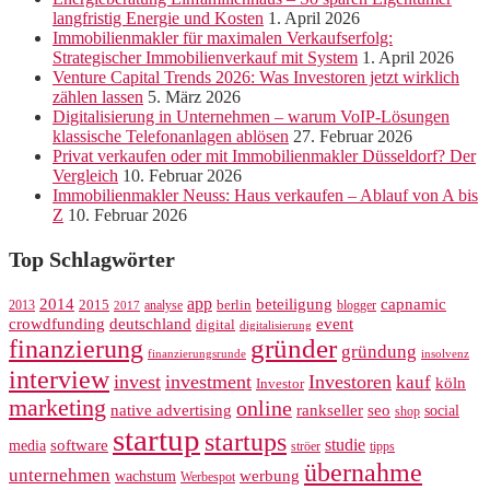
langfristig Energie und Kosten
1. April 2026
Immobilienmakler für maximalen Verkaufserfolg:
Strategischer Immobilienverkauf mit System
1. April 2026
Venture Capital Trends 2026: Was Investoren jetzt wirklich
zählen lassen
5. März 2026
Digitalisierung in Unternehmen – warum VoIP-Lösungen
klassische Telefonanlagen ablösen
27. Februar 2026
Privat verkaufen oder mit Immobilienmakler Düsseldorf? Der
Vergleich
10. Februar 2026
Immobilienmakler Neuss: Haus verkaufen – Ablauf von A bis
Z
10. Februar 2026
Top Schlagwörter
app
2014
beteiligung
capnamic
2013
2015
analyse
berlin
blogger
2017
crowdfunding
deutschland
event
digital
digitalisierung
gründer
finanzierung
gründung
finanzierungsrunde
insolvenz
interview
invest
investment
Investoren
kauf
köln
Investor
marketing
online
rankseller
native advertising
seo
social
shop
startup
startups
studie
software
media
ströer
tipps
übernahme
unternehmen
werbung
wachstum
Werbespot