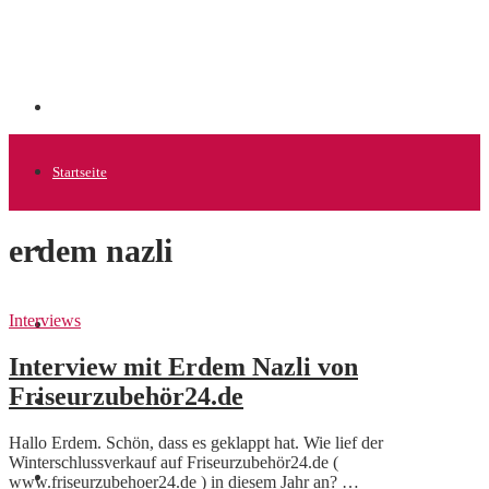
Startseite
erdem nazli
Allgemein
Interviews
Startups
Interview mit Erdem Nazli von
Friseurzubehör24.de
News
Hallo Erdem. Schön, dass es geklappt hat. Wie lief der
Winterschlussverkauf auf Friseurzubehör24.de (
Finanzen
www.friseurzubehoer24.de ) in diesem Jahr an? …