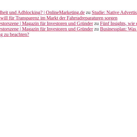
dheit und Adblocking? | OnlineMarketing.de
zu
Studie: Native Adverti
will für Transparenz im Markt der Fahrradreparaturen sorgen
vestorszene | Magazin für Investoren und Gründer
zu
Fünf Insights, wie
vestorszene | Magazin für Investoren und Gründer
zu
Businessplan: Was 
ng zu beachten?