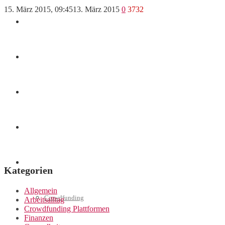
15. März 2015, 09:45
13. März 2015
0
3732
Finanzen
Marketing
Interviews
Videos
Weitere
Kategorien
Allgemein
Crowdfunding
Arbeitsalltag
Crowdfunding Plattformen
Finanzen