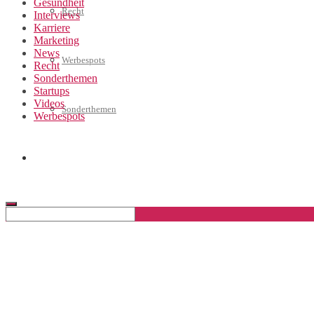
Gesundheit
Recht
Interviews
Karriere
Marketing
News
Werbespots
Recht
Sonderthemen
Startups
Videos
Sonderthemen
Werbespots
Geschäftskonto eröffnen