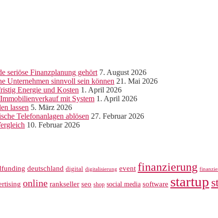
e seriöse Finanzplanung gehört
7. August 2026
ine Unternehmen sinnvoll sein können
21. Mai 2026
ristig Energie und Kosten
1. April 2026
r Immobilienverkauf mit System
1. April 2026
len lassen
5. März 2026
sche Telefonanlagen ablösen
27. Februar 2026
ergleich
10. Februar 2026
finanzierung
dfunding
deutschland
event
digital
digitalisierung
finanzi
startup
s
online
rankseller
rtising
seo
software
social media
shop