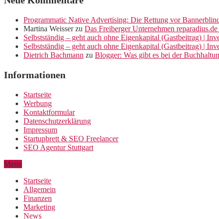
Neue Kommentare
Programmatic Native Advertising: Die Rettung vor Bannerblin
Martina Weisser
zu
Das Freiberger Unternehmen reparadius.de 
Selbstständig – geht auch ohne Eigenkapital (Gastbeitrag) | In
Selbstständig – geht auch ohne Eigenkapital (Gastbeitrag) | In
Dietrich Bachmann
zu
Blogger: Was gibt es bei der Buchhaltu
Informationen
Startseite
Werbung
Kontaktformular
Datenschutzerklärung
Impressum
Startupbrett & SEO Freelancer
SEO Agentur Stuttgart
Menu
Startseite
Allgemein
Finanzen
Marketing
News