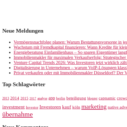
Neue Meldungen
Vermögensnachfolge planen: Warum Bestattungsvorsorge in jed
Wachstum mit Fremdkapital finanzieren: Wann Kredite für kle
Energieberatung Einfamilienhaus – So sparen Eigentümer langf
Immobilienmakler für maximalen Verkaufserfolg: Strategische
Venture Capital Trends 2026: Was Investoren jetzt wirklich zäh
Digitalisierung in Unternehmen – warum VoIP-Lösungen klassi
Privat verkaufen oder mit Immobilienmakler Düsseldorf? Der V
Top Schlagwörter
app
crow
2014
beteiligung
capnamic
2013
2015
analyse
berlin
blogger
2017
marketing
investment
Investoren
kauf
köln
native adve
Investor
übernahme