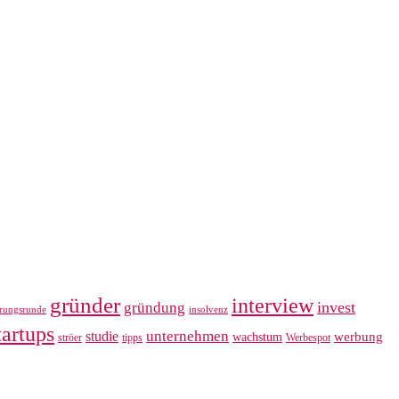
gründer
interview
invest
gründung
erungsrunde
insolvenz
tartups
unternehmen
studie
werbung
wachstum
ströer
tipps
Werbespot