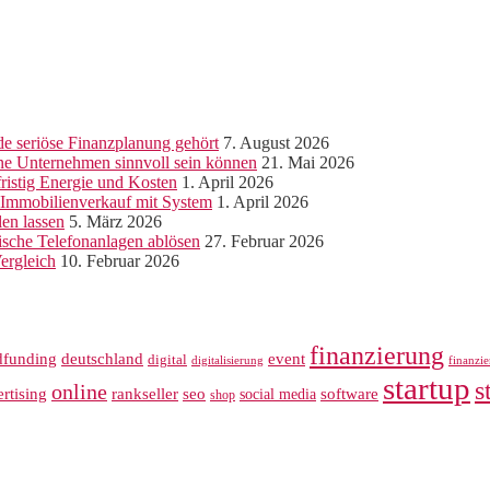
e seriöse Finanzplanung gehört
7. August 2026
ine Unternehmen sinnvoll sein können
21. Mai 2026
ristig Energie und Kosten
1. April 2026
r Immobilienverkauf mit System
1. April 2026
len lassen
5. März 2026
sche Telefonanlagen ablösen
27. Februar 2026
ergleich
10. Februar 2026
finanzierung
dfunding
deutschland
event
digital
digitalisierung
finanzi
startup
s
online
rankseller
rtising
seo
software
social media
shop