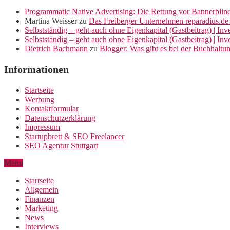
Programmatic Native Advertising: Die Rettung vor Bannerblin
Martina Weisser
zu
Das Freiberger Unternehmen reparadius.de 
Selbstständig – geht auch ohne Eigenkapital (Gastbeitrag) | In
Selbstständig – geht auch ohne Eigenkapital (Gastbeitrag) | In
Dietrich Bachmann
zu
Blogger: Was gibt es bei der Buchhaltu
Informationen
Startseite
Werbung
Kontaktformular
Datenschutzerklärung
Impressum
Startupbrett & SEO Freelancer
SEO Agentur Stuttgart
Menu
Startseite
Allgemein
Finanzen
Marketing
News
Interviews