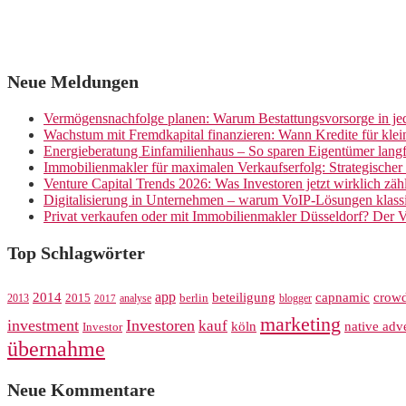
Neue Meldungen
Vermögensnachfolge planen: Warum Bestattungsvorsorge in jed
Wachstum mit Fremdkapital finanzieren: Wann Kredite für kle
Energieberatung Einfamilienhaus – So sparen Eigentümer langf
Immobilienmakler für maximalen Verkaufserfolg: Strategische
Venture Capital Trends 2026: Was Investoren jetzt wirklich zäh
Digitalisierung in Unternehmen – warum VoIP-Lösungen klassi
Privat verkaufen oder mit Immobilienmakler Düsseldorf? Der V
Top Schlagwörter
app
crow
2014
beteiligung
capnamic
2013
2015
analyse
berlin
blogger
2017
marketing
investment
Investoren
kauf
köln
native adve
Investor
übernahme
Neue Kommentare