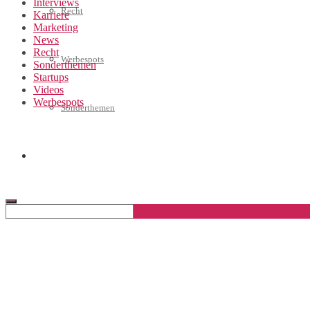
Interviews
Recht
Karriere
Marketing
News
Recht
Werbespots
Sonderthemen
Startups
Videos
Werbespots
Sonderthemen
Geschäftskonto eröffnen