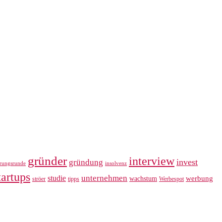
gründer
interview
invest
gründung
erungsrunde
insolvenz
tartups
unternehmen
studie
werbung
wachstum
ströer
tipps
Werbespot