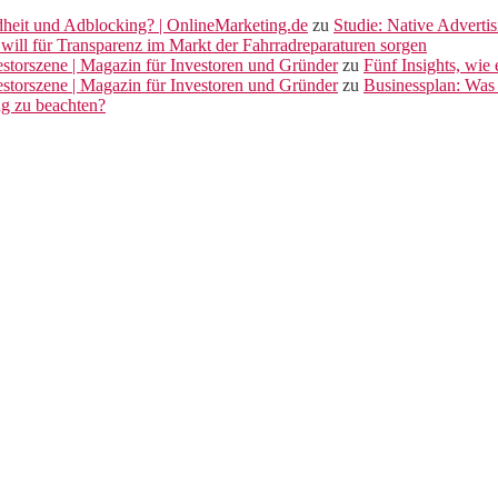
dheit und Adblocking? | OnlineMarketing.de
zu
Studie: Native Adverti
will für Transparenz im Markt der Fahrradreparaturen sorgen
vestorszene | Magazin für Investoren und Gründer
zu
Fünf Insights, wie
vestorszene | Magazin für Investoren und Gründer
zu
Businessplan: Was 
ng zu beachten?