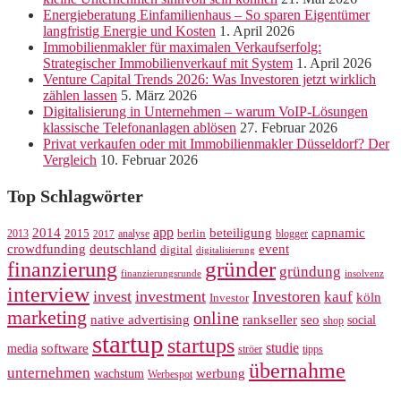
Energieberatung Einfamilienhaus – So sparen Eigentümer
langfristig Energie und Kosten
1. April 2026
Immobilienmakler für maximalen Verkaufserfolg:
Strategischer Immobilienverkauf mit System
1. April 2026
Venture Capital Trends 2026: Was Investoren jetzt wirklich
zählen lassen
5. März 2026
Digitalisierung in Unternehmen – warum VoIP-Lösungen
klassische Telefonanlagen ablösen
27. Februar 2026
Privat verkaufen oder mit Immobilienmakler Düsseldorf? Der
Vergleich
10. Februar 2026
Top Schlagwörter
app
2014
beteiligung
capnamic
2013
2015
analyse
berlin
blogger
2017
crowdfunding
deutschland
event
digital
digitalisierung
gründer
finanzierung
gründung
finanzierungsrunde
insolvenz
interview
invest
investment
Investoren
kauf
köln
Investor
marketing
online
rankseller
native advertising
seo
social
shop
startup
startups
studie
software
media
ströer
tipps
übernahme
unternehmen
werbung
wachstum
Werbespot