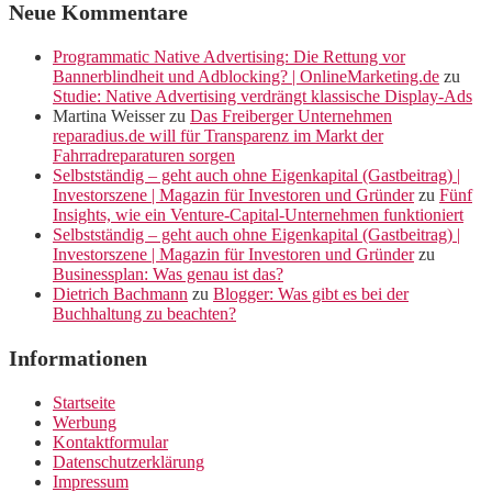
Neue Kommentare
Programmatic Native Advertising: Die Rettung vor
Bannerblindheit und Adblocking? | OnlineMarketing.de
zu
Studie: Native Advertising verdrängt klassische Display-Ads
Martina Weisser
zu
Das Freiberger Unternehmen
reparadius.de will für Transparenz im Markt der
Fahrradreparaturen sorgen
Selbstständig – geht auch ohne Eigenkapital (Gastbeitrag) |
Investorszene | Magazin für Investoren und Gründer
zu
Fünf
Insights, wie ein Venture-Capital-Unternehmen funktioniert
Selbstständig – geht auch ohne Eigenkapital (Gastbeitrag) |
Investorszene | Magazin für Investoren und Gründer
zu
Businessplan: Was genau ist das?
Dietrich Bachmann
zu
Blogger: Was gibt es bei der
Buchhaltung zu beachten?
Informationen
Startseite
Werbung
Kontaktformular
Datenschutzerklärung
Impressum