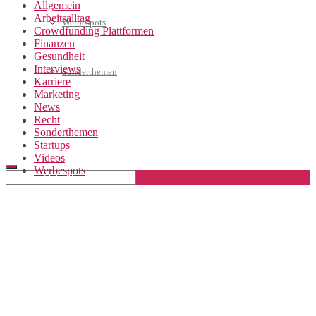
Allgemein
Arbeitsalltag
Werbespots
Crowdfunding Plattformen
Finanzen
Gesundheit
Interviews
Sonderthemen
Karriere
Marketing
News
Recht
Geschäftskonto eröffnen
Sonderthemen
Startups
Videos
Werbespots