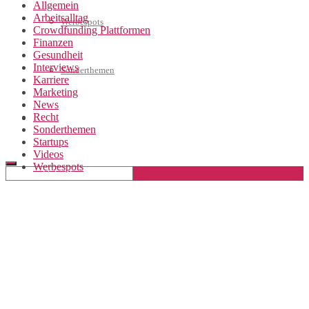
Allgemein
Arbeitsalltag
Werbespots
Crowdfunding Plattformen
Finanzen
Gesundheit
Interviews
Sonderthemen
Karriere
Marketing
News
Recht
Geschäftskonto eröffnen
Sonderthemen
Startups
Videos
Werbespots