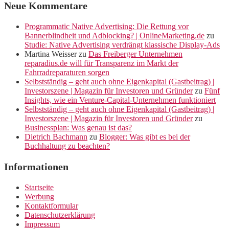
Neue Kommentare
Programmatic Native Advertising: Die Rettung vor
Bannerblindheit und Adblocking? | OnlineMarketing.de
zu
Studie: Native Advertising verdrängt klassische Display-Ads
Martina Weisser
zu
Das Freiberger Unternehmen
reparadius.de will für Transparenz im Markt der
Fahrradreparaturen sorgen
Selbstständig – geht auch ohne Eigenkapital (Gastbeitrag) |
Investorszene | Magazin für Investoren und Gründer
zu
Fünf
Insights, wie ein Venture-Capital-Unternehmen funktioniert
Selbstständig – geht auch ohne Eigenkapital (Gastbeitrag) |
Investorszene | Magazin für Investoren und Gründer
zu
Businessplan: Was genau ist das?
Dietrich Bachmann
zu
Blogger: Was gibt es bei der
Buchhaltung zu beachten?
Informationen
Startseite
Werbung
Kontaktformular
Datenschutzerklärung
Impressum