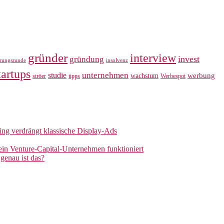
gründer
interview
invest
gründung
erungsrunde
insolvenz
tartups
unternehmen
studie
werbung
wachstum
ströer
tipps
Werbespot
sing verdrängt klassische Display-Ads
 ein Venture-Capital-Unternehmen funktioniert
genau ist das?