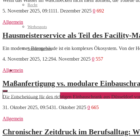
Wenn das Wasser im Waschbecken nicht mehr abfließt, die Toilette üb
Recht
5. November 2025, 09:11
11. Dezember 2025
0
692
Allgemein
Werbespots
Hausmeisterservice als Teil des Facility-
Ein modernes Bürogebäude ist ein komplexes Ökosystem. Von der Hei
Sonderthemen
4. November 2025, 12:29
4. November 2025
0
557
Allgemein
Geschäftskonto eröffnen
Maßanfertigung vs. modulare Einbauschra
Die Entscheidung für den richtigen Einbauschrank aus Düsseldorf vo
31. Oktober 2025, 09:54
31. Oktober 2025
0
665
Allgemein
Chronischer Zeitdruck im Berufsalltag: W