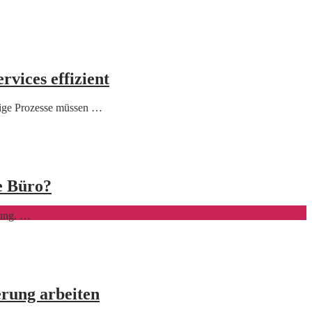
vices effizient
lige Prozesse müssen …
e Büro?
rung. …
erung arbeiten