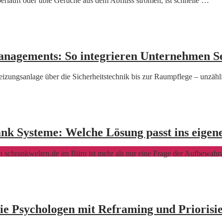
erläuft oder üble Gerüche aus dem Abfluss strömen, ist schnelle …
Managements: So integrieren Unternehmen Ser
zungsanlage über die Sicherheitstechnik bis zur Raumpflege – unzäh
nk Systeme: Welche Lösung passt ins eigen
n schrankwelten.de im Büro ist mehr als nur eine Frage der Aufbewah
ie Psychologen mit Reframing und Priorisi