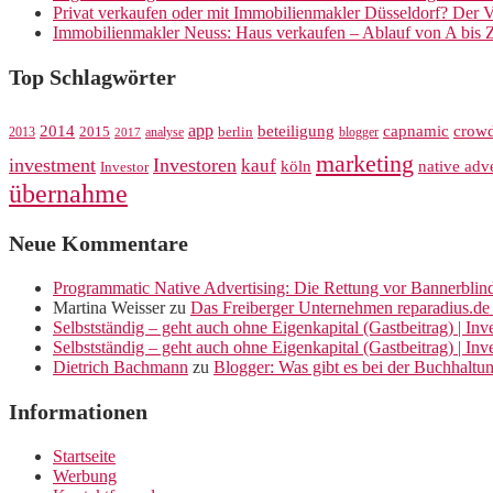
Privat verkaufen oder mit Immobilienmakler Düsseldorf? Der V
Immobilienmakler Neuss: Haus verkaufen – Ablauf von A bis 
Top Schlagwörter
app
crow
2014
beteiligung
capnamic
2013
2015
analyse
berlin
blogger
2017
marketing
investment
Investoren
kauf
köln
native adve
Investor
übernahme
Neue Kommentare
Programmatic Native Advertising: Die Rettung vor Bannerblin
Martina Weisser
zu
Das Freiberger Unternehmen reparadius.de 
Selbstständig – geht auch ohne Eigenkapital (Gastbeitrag) | In
Selbstständig – geht auch ohne Eigenkapital (Gastbeitrag) | In
Dietrich Bachmann
zu
Blogger: Was gibt es bei der Buchhaltu
Informationen
Startseite
Werbung