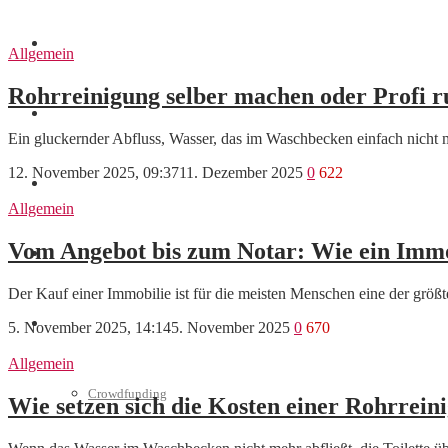
Finanzen
Allgemein
Rohrreinigung selber machen oder Profi r
Marketing
Ein gluckernder Abfluss, Wasser, das im Waschbecken einfach nicht m
12. November 2025, 09:37
11. Dezember 2025
0
622
Interviews
Allgemein
Vom Angebot bis zum Notar: Wie ein Immo
Videos
Der Kauf einer Immobilie ist für die meisten Menschen eine der grö
Weitere
5. November 2025, 14:14
5. November 2025
0
670
Allgemein
Crowdfunding
Wie setzen sich die Kosten einer Rohrrei