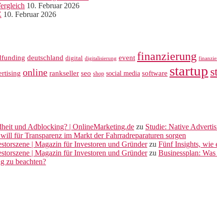
ergleich
10. Februar 2026
Z
10. Februar 2026
finanzierung
dfunding
deutschland
event
digital
digitalisierung
finanzi
startup
s
online
rankseller
rtising
seo
software
social media
shop
dheit und Adblocking? | OnlineMarketing.de
zu
Studie: Native Adverti
will für Transparenz im Markt der Fahrradreparaturen sorgen
vestorszene | Magazin für Investoren und Gründer
zu
Fünf Insights, wie
vestorszene | Magazin für Investoren und Gründer
zu
Businessplan: Was 
ng zu beachten?