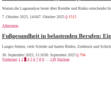
Warum die Lageanalyse heute über Rendite und Risiko entscheidet In
7. Oktober 2025, 14:04
7. Oktober 2025
0
1515
Allgemein
Fußgesundheit in belastenden Berufen: Ein
Langes Stehen, viele Schritte auf harten Böden, Zeitdruck und Schich
30. September 2025, 11:10
30. September 2025
0
794
Seitennummerierung
Vorherige
1
2
3
4
5
6
7
8
9
…
139
Nächste
der
Beiträge