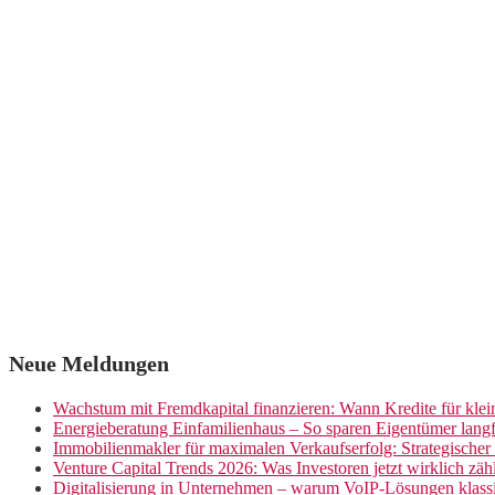
Neue Meldungen
Wachstum mit Fremdkapital finanzieren: Wann Kredite für kle
Energieberatung Einfamilienhaus – So sparen Eigentümer langf
Immobilienmakler für maximalen Verkaufserfolg: Strategische
Venture Capital Trends 2026: Was Investoren jetzt wirklich zäh
Digitalisierung in Unternehmen – warum VoIP-Lösungen klassi